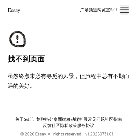
Essay
广场
频道
阅览室
Self
找不到页面
虽然终点未必有寻觅的风景，但旅程中总有不期而
遇的美好。
关于
Self 计划
联络处
桌面端
移动端
扩展
常见问题
社区指南
反馈社区
隐私政策
服务协议
©
2026
Essay. All rights reserved. v
1.20260731.01
.