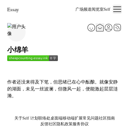
Essay
广场
频道
阅览室
Self
小绵羊
作者还没来得及下笔，但思绪已在心中酝酿。就像安静
的湖面，未见一丝波澜，但微风一起，便能激起层层涟
漪。
关于
Self 计划
联络处
桌面端
移动端
扩展
常见问题
社区指南
反馈社区
隐私政策
服务协议