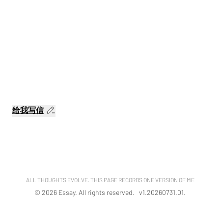
给我写信
ALL THOUGHTS EVOLVE. THIS PAGE RECORDS ONE VERSION OF ME
©
2026
Essay. All rights reserved. v
1.20260731.01
.