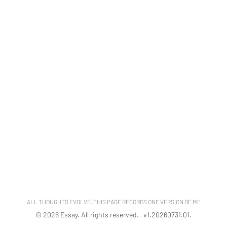
ALL THOUGHTS EVOLVE. THIS PAGE RECORDS ONE VERSION OF ME
©
2026
Essay. All rights reserved. v
1.20260731.01
.