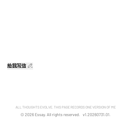
给我写信
ALL THOUGHTS EVOLVE. THIS PAGE RECORDS ONE VERSION OF ME
©
2026
Essay. All rights reserved. v
1.20260731.01
.