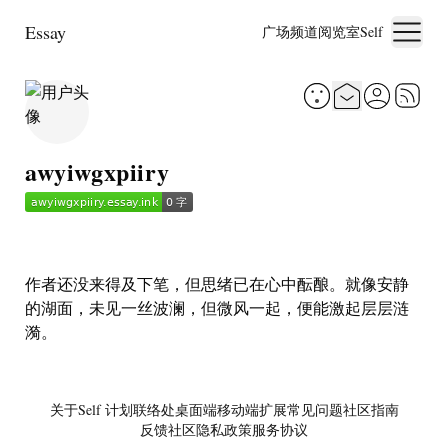
Essay
广场
频道
阅览室
Self
awyiwgxpiiry
作者还没来得及下笔，但思绪已在心中酝酿。就像安静
的湖面，未见一丝波澜，但微风一起，便能激起层层涟
漪。
关于
Self 计划
联络处
桌面端
移动端
扩展
常见问题
社区指南
反馈社区
隐私政策
服务协议