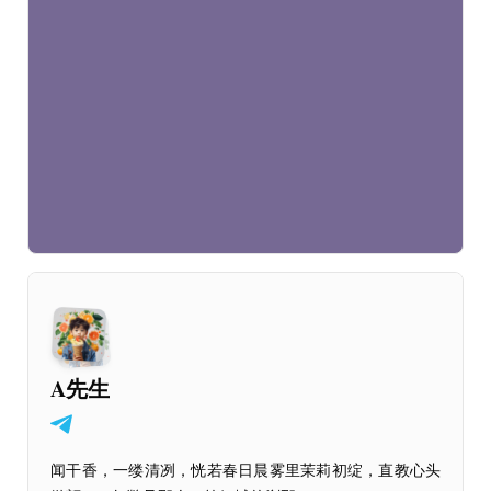
A先生
闻干香，一缕清冽，恍若春日晨雾里茉莉初绽，直教心头