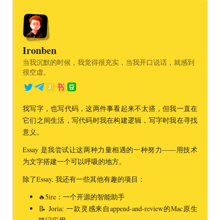
严禁抄袭、篡改及商业性利用，侵权必究。
如确有诚意分享或合作意向，欢迎与我联系，不胜荣幸。
特此声明，感谢理解。
Ironben
“坯逆翘楚”联系方式
当我沉默的时候，我觉得很充实，当我开口说话，就感到
很空虚。
QQ：16239189
email：wgwxws2009@163.com
我写字，也写代码，这两件事看起来不太搭，但我一直在
它们之间生活，写代码时我在构建逻辑，写字时我在寻找
意义。
Essay 是我尝试让这两种力量相遇的一种努力——用技术
为文字搭建一个可以呼吸的地方。
除了Essay, 我还有一些其他有趣的项目：
🔥5ire：一个开源的智能助手
📝 Joria: 一款灵感来自append-and-review的Mac原生