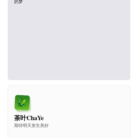
天总会亮不是。
的梦
所以我是谁？我来这世界是干什么的？未来的我会成什么
样子？我想时间会给我答案。
茶叶ChaYe
期待明天发生美好