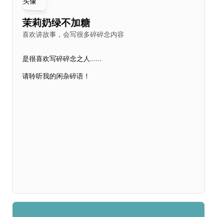
盗闲
：出自对联“闲人免进贤人进，盗者莫来道者来”。果
茉莉奶绿不加糖
能盗闲者，方可称道贤也！
喜欢讲故事，会写很多碎碎念内容
居
：纵为一言之堂、一人之居，只要不忘初心执着圆梦，
又有何不可？
是很喜欢写碎碎念之人......
“坯逆翘楚”个人简介
请聆听我的闲杂碎语！
古文风骨版
坯逆翘楚者，燕之痴狂也，号盗闲居士（别号：岑寂郎、
直竹客），自诩冰铁狂侠、坯子。
志行不彰，没世无闻，徒有能而不陈，古人惟耻！悲士之
不遇，人虽轻之，不可自轻。真金蒙尘犹可光，皮囊裹刃
尚存锋！士处江湖，虽远不可埋其志，虽浊不可改其性。
博览群书，取其神而不守其章句；窥涉百家，观其大略而
不跪其道。一垤傲骨同山峻，半污清泓共海深。坯逆造物
尽，谁人知某心？
现代性情版