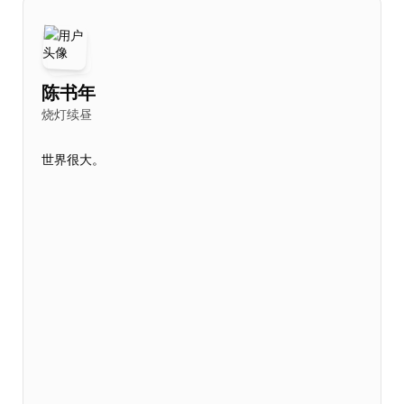
陈书年
烧灯续昼
世界很大。