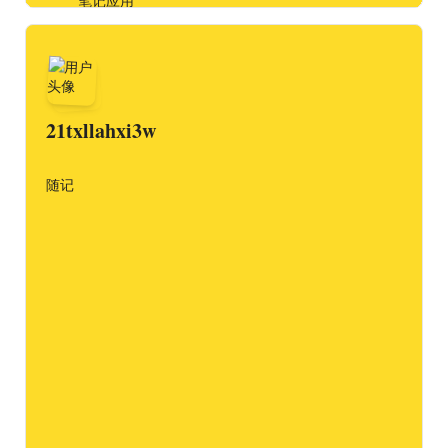
笔记应用
🐰兔宝快跑： 一款游戏化的时间管理小程序
📷我的随手拍
写作、编程与思考，对我来说本质上是同一件事——都是
在把模糊的念头变成清晰的世界。
21txllahxi3w
随记