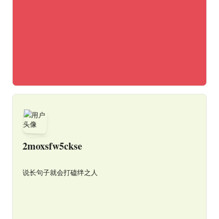
2moxsfw5ckse
说长句子就会打磕绊之人