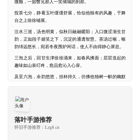
微颤，一如瞥见那人一笑倾城的刹那。
投茶七分，静看玉叶缓缓舒展，恰似他独有的风趣，于舞
台之上徐徐铺展。
注水三巡，汤色明黄，似秋日融融暖阳；入口微涩渐生甘
韵，正如段子嬉笑之下，沉淀的通透智慧。茶汤过喉，喉
韵绵远悠长，宛若冬夜围炉闲话，使人不由得静心屏息。
三泡之后，回甘生津徐徐涌来，如春风拂面；层层迭起的
趣味如山泉叮咚，愈品愈沁入心扉。
及至六泡，余韵悠悠，挂杯持久，仿佛他独树一帜的幽默
节奏，在唇齿间往复萦绕。
此茶尽得碧螺春风骨，明媚之内暗藏锋芒，正如欢笑与怅
然、笑点与泪点浑然相融。
旷古绝伦，此生难得一盏，引人沉陷，心口不由微微发
落叶手游推荐
紧。
怀旧手游推荐：Lzg8.cn