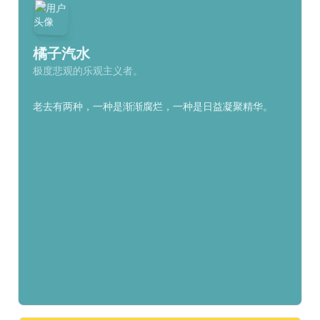
八零后爱做黄粱梦的老男孩，生性狷介，有一种“不汲汲于
富贵，不戚戚于贫贱”的慵懒。虽然至今一事无成，但始终
橘子汽水
认为自己不是平凡之人。纵不遇天时、明主、相知，仍矢
极度悲观的乐观主义者。
志不渝、直面天命、自得其乐。在近乎自卑的自信、自负
的自傲支撑下，执着追寻着旧梦——开心健康的生活，当
老去的时候，可以骄傲地对自己说：“这个世界，我来
老去有两种，一种是渐渐腐烂，一种是日益凝聚精华。
过！”
内容创作与版权保护
内容创作，拙笔传薪——写作原创文学精品，弘扬传统文
化经典
这里是坯逆翘楚的个人博客暨写作平台，涵盖小说、诗
歌、杂文等原创文学作品，深耕传统文化。
全部原创内容均受《中华人民共和国著作权法》保护，保
留所有权利。除法律另有规定外，未经我的书面授权，任
何机构或个人不得以转载、摘编、复制、改编、汇编等形
式使用，亦不得在任何网络平台或传统媒体上公开发布。