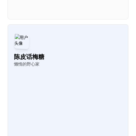
陈皮话梅糖
懒惰的野心家