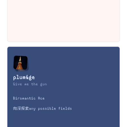
plum4ge
Give me the gun
Biromantic Ace
向深探索any possible fields