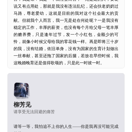
说又有点用处，那就是我没有违法乱纪，还会扶老奶奶过
马路，尊老爱幼，这就是目前的我对这个社会最大的贡
献。但就我个人而言，我一无是处在何处呢？一是我没有
稳定的工作，丰厚的薪资，也没有每个月给父母一笔丰厚
的赡养费，只是逢年过节，发一个小红包，金额少的可
怜，就像小时候父母给我的零花钱一样。再是即将三十岁
的我，没有结婚，依旧单身，没有为国家的生育计划做出
一丝奉献，甚至还拖了国家的后腿，若放在早些时候，我
这晚婚晚育还是值得歌颂的，只是此一时彼一时。
在工作和婚姻这两件人生大事上，我是一件没做成，不仅
没做成，我还十分迷茫和佛系，家中长辈也曾为我着急，
但死猪不怕开水烫，大家也就慢慢的淡忘我这个人了。
除了没有工作，没有丰厚的薪资就算了，我还倒欠一屁股
柳芳见
债，曾几何时，我也因为这些债务问题日夜难眠，想一了
请享受无法回避的痛苦
百了，但想了想我的债主们，她们也罪不至此，认识我也
不至于遭此大难，于是我又再一次振作起来，无所谓了，
我还能怎么办呢，只要我还活着，总会有还完的那一天，
请等一等，我怕追不上你的人生——你是我再没可能完成