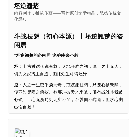
坯逆翘楚
内容创作，拙笔传薪——写作原创文学精品，弘扬传统文
化经典
斗战祛魅（初心本源）丨坯逆翘楚的盗
闲居
“坯逆翘楚的盗闲居”名称由来小析
坯
：上古神话传说有载，天地开辟之初，厚土之上无人，
俱为女娲抟土而造，由此众生可谓坯身！
逆
：人之一生或平淡无奇，或波澜壮阔，只要心锁未除，
便不过是圈之蝼蚁。欲要冲破天地牢笼，唯有战胜本我破
心锁——心无所碍则无所不至，不羡仙不跪道，但求心由
己命自握！
翘楚
：“翘”，指高出仰起；“楚”，是荆木。“翘楚”，原指
高出杂树丛的荆树，引申用来比喻超群出众，出类拔萃的
杰出人才或事物。