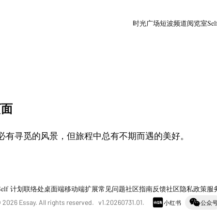
时光广场
短波频道
阅览室
Sel
页面
必有寻觅的风景，但旅程中总有不期而遇的美好。
Self 计划
联络处
桌面端
移动端
扩展
常见问题
社区指南
反馈社区
隐私政策
服
©
2026
Essay. All rights reserved. v
1.20260731.01
.
小红书
公众