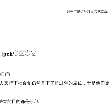
时光广场
短波频道
阅览室
Sel
djpch
4日
力支持下社会党仍然拿下了超过50的席位，于是他们
法党的目的都是夺印。