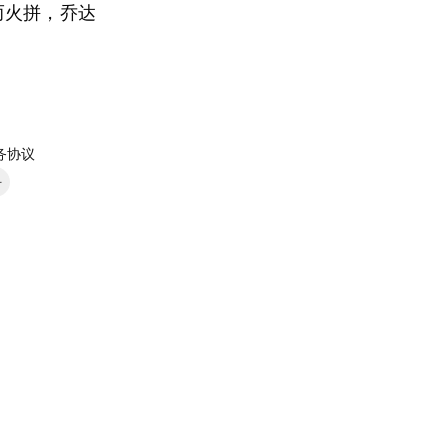
而火拼，乔达
务协议
号