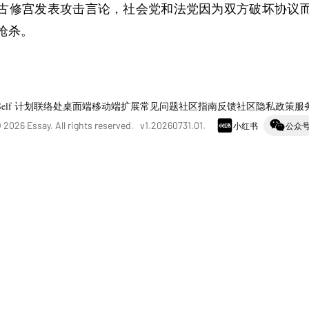
古修宫发表攻击言论，社会党和法党因为双方破坏协议
枪杀。
Self 计划
联络处
桌面端
移动端
扩展
常见问题
社区指南
反馈社区
隐私政策
服
©
2026
Essay. All rights reserved. v
1.20260731.01
.
小红书
公众