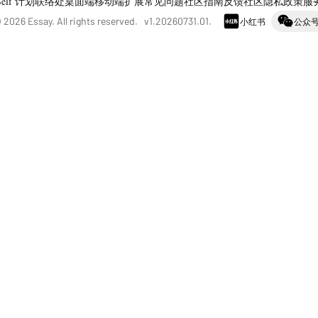
Self 计划
联络处
桌面端
移动端
扩展
常见问题
社区指南
反馈社区
隐私政策
服
©
2026
Essay. All rights reserved. v
1.20260731.01
.
小红书
公众