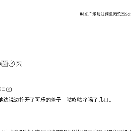
时光广场
短波频道
阅览室
Sel
6日
他边说边拧开了可乐的盖子，咕咚咕咚喝了几口。