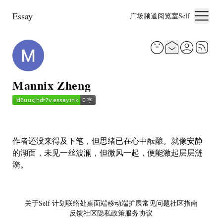
Essay
广场
频道
阅览室
Self
Mannix Zheng
作者还没来得及下笔，但思绪已在心中酝酿。就像安静
的湖面，未见一丝波澜，但微风一起，便能激起层层涟
漪。
关于
Self 计划
联络处
桌面端
移动端
扩展
常见问题
社区指南
反馈社区
隐私政策
服务协议