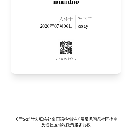
noandno
入住于
写下了
2026年07月06日
essay
- essay.ink -
关于
Self 计划
联络处
桌面端
移动端
扩展
常见问题
社区指南
反馈社区
隐私政策
服务协议