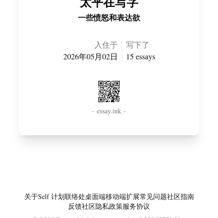
太平在写字
一些愤怒和表达欲
入住于
写下了
2026年05月02日
15
essay
s
- essay.ink -
关于
Self 计划
联络处
桌面端
移动端
扩展
常见问题
社区指南
反馈社区
隐私政策
服务协议