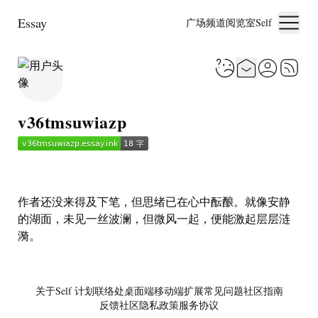
Essay
广场
频道
阅览室
Self
v36tmsuwiazp
作者还没来得及下笔，但思绪已在心中酝酿。就像安静
的湖面，未见一丝波澜，但微风一起，便能激起层层涟
漪。
关于
Self 计划
联络处
桌面端
移动端
扩展
常见问题
社区指南
反馈社区
隐私政策
服务协议