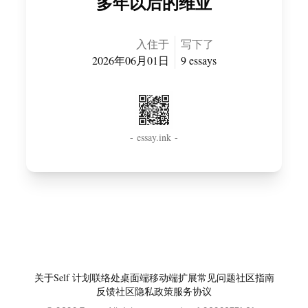
多年以后的维亚
入住于
写下了
2026年06月01日
9
essay
s
- essay.ink -
关于
Self 计划
联络处
桌面端
移动端
扩展
常见问题
社区指南
反馈社区
隐私政策
服务协议