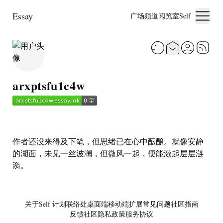
Essay
广场
频道
阅览室
Self
arxptsfu1c4w
作者还没来得及下笔，但思绪已在心中酝酿。就像安静
的湖面，未见一丝波澜，但微风一起，便能激起层层涟
漪。
关于
Self 计划
联络处
桌面端
移动端
扩展
常见问题
社区指南
反馈社区
隐私政策
服务协议