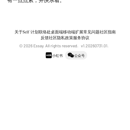
有一点点累，并快乐着。
关于
Self 计划
联络处
桌面端
移动端
扩展
常见问题
社区指南
反馈社区
隐私政策
服务协议
©
2026
Essay. All rights reserved. v
1.20260731.01
.
小红书
公众号