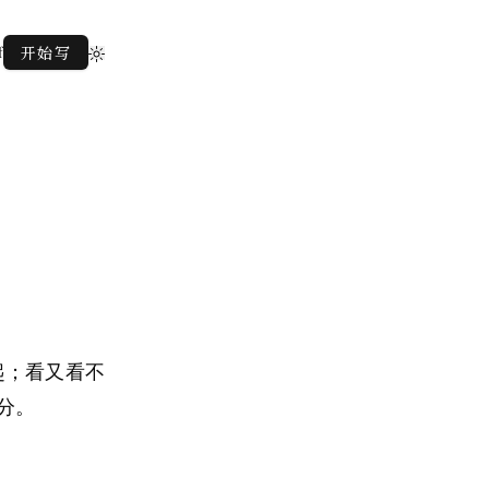
f
开始写
起；看又看不
分。