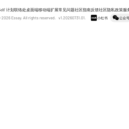
Self 计划
联络处
桌面端
移动端
扩展
常见问题
社区指南
反馈社区
隐私政策
服
©
2026
Essay. All rights reserved. v
1.20260731.01
.
小红书
公众