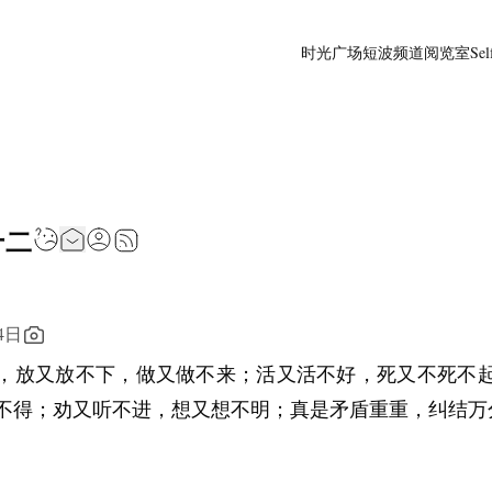
时光广场
短波频道
阅览室
Sel
十二
4日
，放又放不下，做又做不来；活又活不好，死又不死不
不得；劝又听不进，想又想不明；真是矛盾重重，纠结万