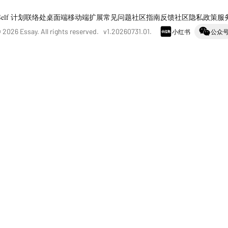
Self 计划
联络处
桌面端
移动端
扩展
常见问题
社区指南
反馈社区
隐私政策
服
©
2026
Essay. All rights reserved. v
1.20260731.01
.
小红书
公众