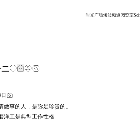
时光广场
短波频道
阅览室
Sel
十二
8日
情做事的人，是弥足珍贵的。
磨洋工是典型工作性格。