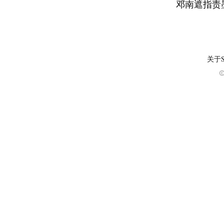
邓南遮指责
关于