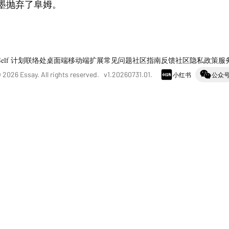
墨抛弃了阜姆。
Self 计划
联络处
桌面端
移动端
扩展
常见问题
社区指南
反馈社区
隐私政策
服
©
2026
Essay. All rights reserved. v
1.20260731.01
.
小红书
公众