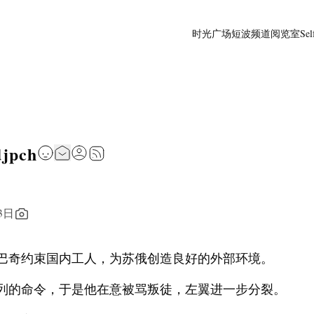
时光广场
短波频道
阅览室
Sel
djpch
3日
巴奇约束国内工人，为苏俄创造良好的外部环境。
列的命令，于是他在意被骂叛徒，左翼进一步分裂。