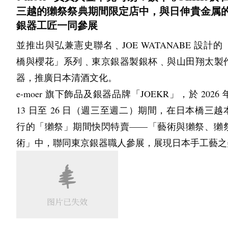
17:00，週六、週日及國定假日除外）
三越的獺祭祭典期間限定店中，與日伸貴金属
出不尴尬我觉得。 巨蟹真的是很能包容别人的，那
共同主辦／協辦窗口：公益社團法人日本物流系統
銀器工匠一同參展
的一种星座了。 鬼怪两位主演应该都是巨蟹。 真的
JILS綜合研究所
並推出與弘兼憲史聯名﹑JOE WATANABE 設計的
们在，我感觉就像阳光一样洒在身上就是毛茸茸又
聯絡人：大西、平山
橋與櫻花」系列﹑東京銀器製銀杯﹑與山田翔太製
的那种。触觉  ； 最近 磕的cp有两对 都带天蝎。其
〒105-0022 東京都港區海岸1-15-1 鈴江灣展館
器，推廣日本清酒文化。
天蝎玩不太来。感觉他们很爱玩剧本杀。 密室逃脱
TEL：03-3436-3191 ／ 
E-mail：l
e-moer 旗下飾品及銀器品牌「JOEKR」，於 2026 年 
跟我的喜好相反吧，也很难聚一块。但是真的 他们
tech@logistics.or.jp
13 日至 26 日（週三至週二）期間，在日本橋三越
近关系，亲疏关系是真的很明显。所以嗑cp的话
致海外媒體朋友，若針對本新聞稿進行採訪，主辦
行的「獺祭」期間快閃特賣——「藝術與獺祭、獺
乐，就稍微有点眼力的人都能看出来他喜欢谁。他
負擔費用安排口譯人員，並可對應線上採訪需求。
術」中，聯同東京銀器職人參展，展現日本手工藝之
比较喜欢巨蟹或者是双鱼吧。这个真的很明显。按
時洽詢。
星座配对概率的话，这两对还挺合适的。
Media Contact
④ 这是根号16条⑤ 非常非常非常好看 而且我其实
Company: Japan Management Association
的挺仔细的。 但是没想到还有这么多温馨的情节
Company location: 3-1-22 Shibakoen, Minato-ku, Tokyo,
充。非常非常好看的一个综艺。就是太短了。 就很
Company website: 
https://www.jma.or.jp/
题吧，幸福即逝，但是现在就很美好的感觉。太温暖