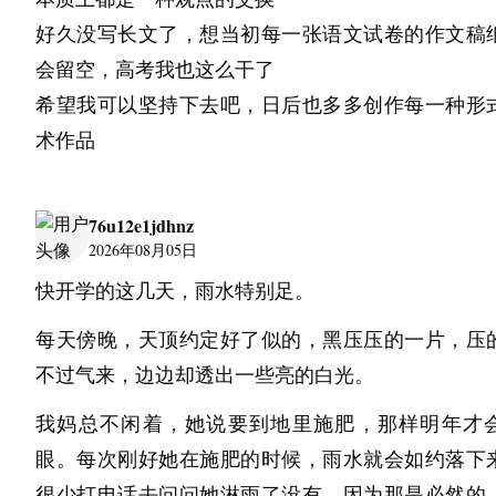
東京銀器的純銀製銀杯・酒器
好久没写长文了，想当初每一张语文试卷的作文稿
東京銀器所推出的銀杯・銀爵系列，展售「銀杯 櫻
会留空，高考我也这么干了
杯 朧」等純銀製酒器。每款均充分發揮銀材獨有的
希望我可以坚持下去吧，日后也多多创作每一种形
倒影，以及握在手中的重量感。除了作為品嚐日本
术作品
具，亦具備承接光線與精舍的造型美。
其中「銀杯子 櫻」是以真實櫻花為原型，將櫻花型
76u12e1jdhnz
銀表現的作品。透過複製自然形態，打造出能將季
2026年08月05日
留與掌中的銀杯。上川氏表示，「將純銀的表面視
快开学的这几天，雨水特别足。
畫布，刻劃出酒液升起瞬間的景致。」
每天傍晚，天顶约定好了似的，黑压压的一片，压
不过气来，边边却透出一些亮的白光。
映照景色的——與山田翔太氏合作的聯名酒器
我妈总不闲着，她说要到地里施肥，那样明年才
在與陶藝家・茶人山田翔太氏合作的聯名酒器中，J
眼。每次刚好她在施肥的时候，雨水就会如约落下
Watanabe 提出在山田氏所製作的酒器底部，貼上凸
很少打电话去问问她淋雨了没有，因为那是必然的