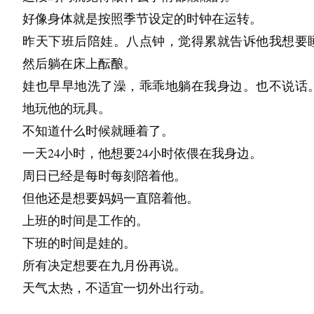
又得靠这个解决，那人类社会又容不下多样性的存在
好像身体就是按照季节设定的时钟在运转。
。。。 不知道以和言语去说这些东西。人生而有罪
昨天下班后陪娃。八点钟，觉得累就告诉他我想要
话我觉得值得再品1万年。 最近吃到了一些瓜。
然后躺在床上酝酿。
假，假假真真，看起来都超级可怕。 好饿  明明我
娃也早早地洗了澡，乖乖地躺在我身边。也不说话
了这么多了。 。。。。对，我就是想要快乐。但是
地玩他的玩具。
义这个东西。我觉得我倒可以轻松一下。倒不必
不知道什么时候就睡着了。
行。尤其是付这么多。
一天24小时，他想要24小时依偎在我身边。
周日已经是每时每刻陪着他。
但他还是想要妈妈一直陪着他。
上班的时间是工作的。
下班的时间是娃的。
所有决定想要在九月份再说。
天气太热，不适宜一切外出行动。