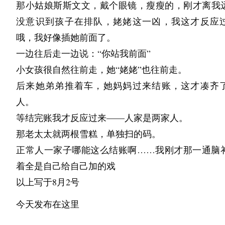
那小姑娘斯斯文文，戴个眼镜，瘦瘦的，刚才离我
統、搬運設備、包裝捆包技術，以及物流DX解決方
没意识到孩子在排队，姥姥这一凶，我这才反应
瞻科技將齊聚一堂，完整展現支撐未來物流體系的
哦，我好像插她前面了。
術與應用趨勢。
一边往后走一边说：“你站我前面”
與會來賓可透過實機展示與動態演示，親身體驗日
小女孩很自然往前走，她“姥姥”也往前走。
多年來所累積的物流難題因應對策，並針對有助於
后来她弟弟推着车，她妈妈过来结账，这才凑齐
司物流改善及未來供應鏈建構的各項產品與服務，
人。
地比較與評估。
等结完账我才反应过来——人家是两家人。
那老太太就两根雪糕，单独扫的码。
▲ 展示因應人手短缺與物流數位轉型（物流DX）之
正常人一家子哪能这么结账啊……我刚才那一通脑
決方案
着全是自己给自己加的戏
致力開創與日本市場之間的全新物流商機
以上写于8月2号
日本在物流自動化與省人化技術領域，堪稱全球領
場之一。
今天发布在这里
本展示會匯聚眾多日本頂尖物流設備製造商、系統