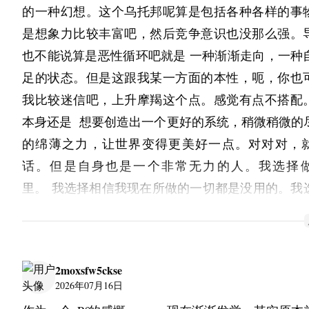
的一种幻想。这个乌托邦呢算是包括各种各样的事
是想象力比较丰富吧，然后竞争意识也没那么强。导
也不能说算是恶性循环吧就是 一种渐渐走向，一种
足的状态。但是这跟我某一方面的本性，呃，你也
我比较迷信吧，上升摩羯这个点。感觉有点不搭配
本身还是  想要创造出一个更好的系统，稍微稍微的
的绵薄之力，让世界变得更美好一点。对对对，
话。但是自身也是一个非常无力的人。我选择
里。 我选择相信我现在所做的一切都是没用的。我
受我过往的伤痛，选择接受我的怀疑，质疑，完美主
实正常工作来说或者是学习中应该也一样吧。 70分
拿得出手。我不行，我平常的实力只有50分。 而且
2moxsfw5ckse
力也只能把它维持到40多分左右。但是我却想考100
2026年07月16日
的状态发挥好了，也只能考70分。但是吧 考70分我