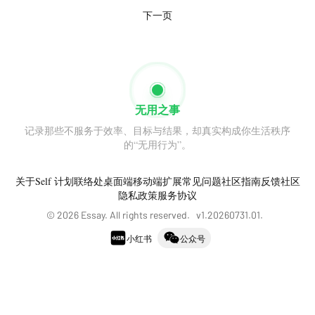
跳到这里之前，我也思忖良久。这两处都不是好去
下一页
时间不等人，到了必须要做选择的时候。
4.好吧，耐心一点。我对自己说。
最难的是松弛感。
Take easy.慢慢来。
无用之事
记录那些不服务于效率、目标与结果，却真实构成你生活秩序
的“无用行为”。
关于
Self 计划
联络处
桌面端
移动端
扩展
常见问题
社区指南
反馈社区
隐私政策
服务协议
©
2026
Essay. All rights reserved. v
1.20260731.01
.
小红书
公众号