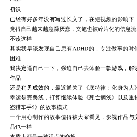
限量系列「錦帶橋與櫻花」
初识
與活動期間發售限量系列「錦帶橋與櫻花」，是
已经有好多年没有写过长文了，在短视频的影响下
家・弘兼憲史氏特別標籤聯名的作品。
觉得自己越来越急躁厌蠢，文笔也被碎片化的信息流
本系列將特別標籤上所繪的櫻花情景，與山口縣岩
不该这样
帶橋的櫻花景象重疊創作而成。酒瓶保護套裝飾採
其实我早该发现自己患有ADHD的，专注做事的时
帶橋為主題的金屬部件，備有純銀款及黃銅鍍18K金
困难
櫻花主題的金屬裝飾，由 JOE WATANABE 設計
我决定逼自己一下，强迫自己去体验一款游戏，解
器的上川宗光氏負責製作。此外，「錦帶橋與櫻花
作品
托套裝）」則以錦帶橋為主題的筷子托，搭配櫻花
还是稍见成效的，最近通关了《底特律：化身为人
的筷子，組合成套裝發售。JOE WATANABE 就「
幸运是完美线，打算继续体验《死亡搁浅》以及重
與櫻花」系列表示：「在岩國感受到的，不僅是
盗猎车手5》的故事模式
美，更是土地與人和諧共融的氛圍。」
一个用心制作的故事值得被大家看见，影视作品与
品也一样
本质上都是一种观点的交换