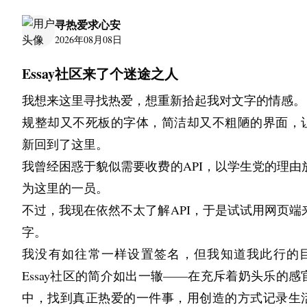
及物流業者參展，將成為海外企業發掘新商業夥伴
寻热爱求心安
握進軍日本市場絕佳契機的重要平台。
2026年08月08日
此外，由於可直接掌握日本國內物流趨勢與市場動
Essay社区来了个迷途之人
展會作為海外企業進行市場調查及事業拓展之平台
得業界高度肯定與評價。
我想来这里寻找热爱，想重新拾起我对文字的情感。
规整却又不死板的字体，简洁却又不粗陋的界面，
▲ 國內外物流業界人士齊聚一堂，共創嶄新商機之
新回到了这里。
台
我曾经困惑于貌似需要收费的API，以学生党的理由
大會竭誠歡迎海外企業及物流相關從業人士踴躍蒞臨
为这里的一员。
除了物流、製造、零售、電商、商社及物流不動產
不过，我现在依然不太了解API，于是试试用网页端
產業界人士之外，預計也將有正評估導入物流設
字。
業，以及推動物流DX轉型企業的決策階層與管理層
我没有如往常一样设置签名，但我知道我此行的
觀。
Essay社区的简介如出一辙——在充斥着奶头乐的感
對海外來賓而言，本展具備以下四大顯著優勢：
中，找到真正热爱的一件事，用创造的方式记录生