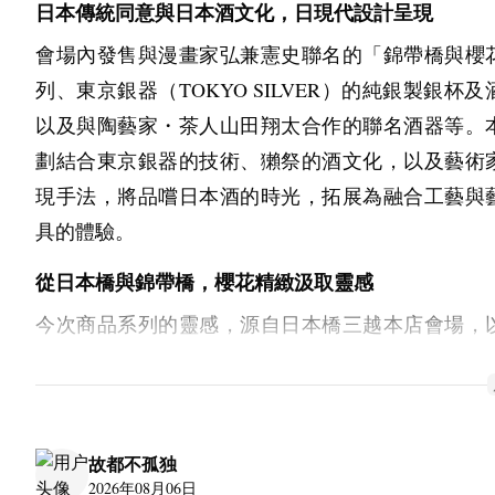
Contact person: Asahi Kensuke
日本傳統同意與日本酒文化，日現代設計呈現
治愈性综艺，其实我平常看综艺就是看国内顶级
Mail: 
logis-tech@logistics.or.jp
會場內發售與漫畫家弘兼憲史聯名的「錦帶橋與櫻
话，连音综我都看不下去，节奏稍微有点慢的我都
列、東京銀器（TOKYO SILVER）的純銀製銀杯及
了。但是这个真的太好看了。 也可以当下饭综艺去
以及與陶藝家・茶人山田翔太合作的聯名酒器等。
边的烤肉🥩看着真很香
劃結合東京銀器的技術、獺祭的酒文化，以及藝術
現手法，將品嚐日本酒的時光，拓展為融合工藝與
具的體驗。
從日本橋與錦帶橋，櫻花精緻汲取靈感
今次商品系列的靈感，源自日本橋三越本店會場，
祭酒藏所在的山口縣岩國市之風景。會場所在的日
與象徵岩國的錦帶橋，同為日本三名橋之一。JOEKR
兩座橋的連結為起點，將錦帶橋與櫻花的景致，以
故都不孤独
獺祭的時光，融入銀杯、酒器及酒瓶保護套的裝飾之
2026年08月06日