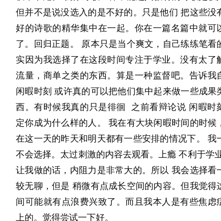
但并不是说没选入的是不好的。只是他们 把这些没
十七岁的天，就像傍晚时候将要下雨的天空，灰蒙
JOEKR官方網上商店：
https://joekr-official.com/
好的诗歌的精华集中在一起。你在一篇名篇中就可
像总也擦不干净的毛玻璃。今天不是端午，妈做了
了。回归正题。 原本只是当个爽文，自己练练笔看
她做的时候我没有帮忙，在刷手机，她说她肚子有
实因为我选择了在这段时间专注于学业。没有太了
忍着做完那些绿油油的东西。
流量，商单之类的东西。算是一种监督吧。告诉我
我笑着问：“你怎么不叫我？”
闲暇时刻 或许真的可以把他们集中起来做一些成果
“那么久没下来我以为你在写作业呢。”
西。有时候我真的只是徘徊  之前看辩论说 闲暇时
定你成为什么样的人。 我在有大块闲暇时间的时候，
我是想给他们更好的生活的。我也想变得优秀，可
在这一天的昨天和明天都有一些安排的情况下。 我一
的知识真的不简单，我努力好久都不见起色。
不会选择。太过刺激的内容去观看。上瘾 不利于学业
原来，考上市一中一点都不厉害。百年苦修，也不
让我做的话，内阻力是非常大的。所以 我会选择看
天兵中的一员而已。
较无聊，但是 稍微有点成长空间的内容。但我觉得
间可能就有点浪费兴致了。而且我本人是有些焦虑
上的。觉得尝试一下好。