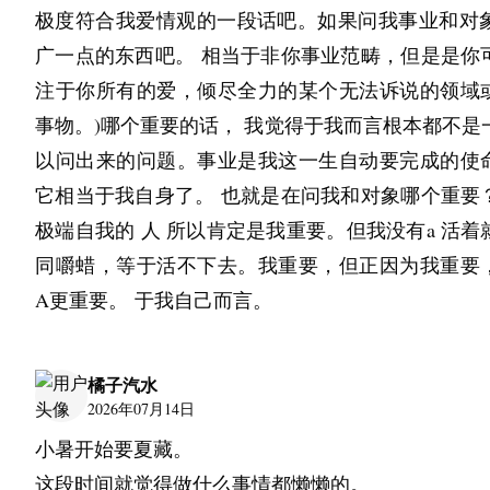
但是怎么说呢？反正就是痛苦，怀疑夹杂着而且
极度符合我爱情观的一段话吧。如果问我事业和对象
下，最近不知道为什么突如其来，胃口超级大。然
广一点的东西吧。 相当于非你事业范畴，但是是你
的话也是很懒散。不是担心胖不胖的问题啊。主要
注于你所有的爱，倾尽全力的某个无法诉说的领域
一个固定的外界形象呈现给外在。我并不想让他
事物。)哪个重要的话， 我觉得于我而言根本都不是
大。而且保持一个瘦削的一个状态，灵敏的状态对
以问出来的问题。事业是我这一生自动要完成的使
呃做一些事情是非常方便的。 还是挺想成为一个 
它相当于我自身了。 也就是在问我和对象哪个重要
呢，现在就是你可以理解为我已经处于一个厌学状
极端自我的 人 所以肯定是我重要。但我没有a 活着
不知道这样定义算不算一种坏处？而且我觉得自己
同嚼蜡，等于活不下去。我重要，但正因为我重要
倒霉。而且我总觉得别人都瞧不起我，对我就是
A更重要。 于我自己而言。
的。因为我觉得他们瞧不起我，所以我也瞧不起他
至有时候会有一些就是非常强烈的愤恨在里边吧。
橘子汽水
一些表情，某一些心理呀，都会引起我的一些汹涌。
2026年07月14日
人为什么要这样百般折磨？真是囚徒困境。不优秀
小暑开始要夏藏。
群体中永远是一个无法容忍的点吗？但是遇到复杂
这段时间就觉得做什么事情都懒懒的。