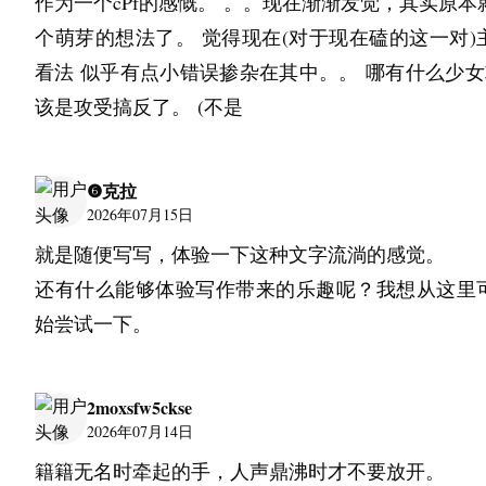
作为一个cPf的感慨。 。。现在渐渐发觉，其实原本
非常难过，所以只会把自己的这个能力，就是各种
个萌芽的想法了。 觉得现在(对于现在磕的这一对)
素加在一起，会让我的能力越来越低。真是恶性循环
看法 似乎有点小错误掺杂在其中。。 哪有什么少女攻
默认我做的一切都没有用，而且我虽然不是很好竞
该是攻受搞反了。 (不是
是尴尬心理有点严重。也不能说是嫉妒吧，更多是
尬。很嫉妒的一种感受。
我一做事儿吧，会想到各种各样的可能性。刚好现
❻克拉
2026年07月15日
望上这个柜子，上面贴着之前写的一句话。天地尚
就是随便写写，体验一下这种文字流淌的感觉。
而况于人乎？我觉得说的蛮有道理的，天地尚且不
还有什么能够体验写作带来的乐趣呢？我想从这里
长久失败这种东西，更别说会存在触底反弹的可能
始尝试一下。
觉得没有必要那么悲观。但也不是悲观主义者吧，
想只是对于真的放眼很大的一个场景来说，其实成
能性是最小的。有人说幸运是运气，不幸是机会。
2moxsfw5ckse
不想要这个机会，我就是想躺平的那种人。真心的
2026年07月14日
我真觉得我自己可倒霉了。确实中了一个受害者心
籍籍无名时牵起的手，人声鼎沸时才不要放开。