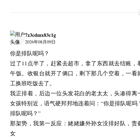
     ▲ 匯集物流與供應鏈領域最新技術的亞洲最大級專業展
7z3cdmx83c1g
2026年08月09日
會
你是排队呢吗？
智慧物流技術突破人力瓶頸 日本力抗超少子高齡化
过了11点半了，赶紧去超市，拿了东西就去结账，
面對超少子高齡化社會的來臨，日本物流業界正將
午饭。收银台就开了俩口，剩下那几个空着，一看
益嚴重的人力短缺、提升作業效率，以及建構可永
工换班吃饭去了。
的物流體系，視為當前最迫切的核心課題。
我正排着，后边一位头发花白的老太太，头凑得离
針對此類社會課題，日本物流業界正積極導入自
女孩特别近，语气硬邦邦地连着问：“你是排队呢吗
術、機器人科技，以及運用AI與IoT推動物流數位轉
排队呢吗？”
流DX）等創新解方，相關應用已逐步落地展開。
那架势，我第一反应：姥姥嫌外孙女没排好队，责
「國際物流展览 2026」將盛大登場，自動化倉儲、A
女
AGV（自主移動機器人與無人搬運車）、AI物流最