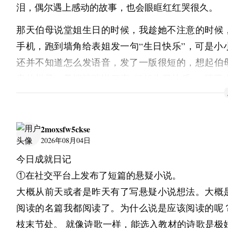
東京銀器的銀師・上川宗光氏，出身銀器職人世家
泪，偶尔遇上感动的故事，也会眼眶红红哭很久。
父親・二代目上川宗照學習鍛金等技法。擅長「
那天伯母说堂姐生日的时候，我趁她不注意的时候
型」立體造型，亦致力於技藝傳承。山田氏則以陶
手机，跑到墙角给表姐发一句“生日快乐”，可是小
茶人身分活躍，從製陶與茶道兩方面傳播日本文化魅
还并不知道怎么发语音，发了一版很短的，想起伯
JOE WATANABE擔任高級訂製品牌「MAQUINN
音的样子，又悄咪咪说了声“姐姐生日快乐”。还不
兼設計師，曾在巴黎舉辦個人時裝秀，並參與卡塔
销毁证据，猫一样溜回去把手机放好假装无事发生。
示活動，活躍與國內外。曾為中國女星范冰冰及Aria
怎么现在连真正的情绪也不再释放？或是很少有彻
Grande等名人設計服裝。
2moxsfw5ckse
心难受了吧。有情绪的时候在学校，做题坐一天，
2026年08月04日
无所收获的无力，回到家里往床上一躺，刷着手机
海外發展
今日成就日记
怒骂都由着那一屏天地，短短十几秒的视频，刷那
JOEKR為e-moer旗下飾品及銀器品牌。旨在將東京
①在社交平台上发布了短篇的悬疑小说。
经很累了，却偏偏也不舍得撒手。明明不喜欢刷视
技術與現代設計融合，將商品推廣至日本國內及
大概从前天或者是昨天有了写悬疑小说想法。大概
受控制地一条条往下。
場。今後將積極與海外買家，畫廊及精選店建立聯
阅读的名篇我都阅读了。为什么说是应该阅读的呢
日本傳統工藝化為符合現代生活方式的商品進行推廣
不太出彩的成绩单，平平无奇的女孩，日渐老去的父
枝末节处。 就像诗歌一样，能选入教材的诗歌是极