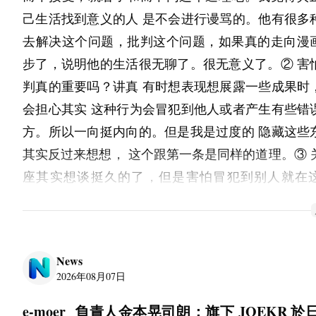
其他物流相關解決方案
己生活找到意义的人 是不会进行谩骂的。他有很多
參觀報名：
去解决这个问题，批判这个问题，如果真的走向漫
海外來賓事前登錄現正受理中。
步了，说明他的生活很无聊了。很无意义了。② 害
判真的重要吗？讲真 有时想表现想展露一些成果时
詳細資訊請參閱官方網站： 
https://www.logi
会担心其实 这种行为会冒犯到他人或者产生有些错
tokyo.gr.jp/ltt/
方。所以一向挺内向的。但是我是过度的 隐藏这些
---
其实反过来想想， 这个跟第一条是同样的道理。③ 
關於本展會之相關洽詢，請參閱以下聯繫方式
座其实想谈挺久的了，但是害怕冒犯到别人就在
主辦窗口：社團法人日本能率協會 產業振興中心
了。真是不吐不快。巨蟹算是我现生中 最能跟我合
際物流綜合展事務局
人了。虽然达不到完全精神共鸣那一步，但是他们
聯絡人：山岸、朝日
能包容我的缺点。也是我能最包容的人了。我大概
〒105-8522 東京都港區芝公園3-1-22
News
知星座以后发现身边比较亲近的人都算是巨蟹。 属于
E-mail: 
logis-tech@jma.or.jp
2026年08月07日
即使你在他们面前丢人，你也毫不感觉尴尬的人就
TEL: 03-3434-3453 ※9:00～17:00 （服務時間：
e-moer  負責人金本晃司朗：旗下 JOEKR 於
活中形容最多感受的词语就是难受或者是尴尬。能