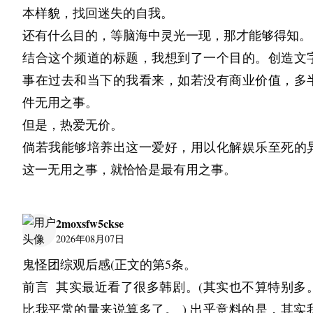
・一站式比較日本最新物流技術
本样貌，找回迷失的自我。
・開拓全新合作對象與策略夥伴
还有什么目的，等脑海中灵光一现，那才能够得知。
・即時掌握日本市場最新動向
结合这个频道的标题，我想到了一个目的。创造文
・親身體驗亞洲市場最前沿的物流創新
事在过去和当下的我看来，如若没有商业价值，多
---
件无用之事。
開催概要
但是，热爱无价。
展示會名稱：國際物流總合展 2026（Logis-Tech To
倘若我能够培养出这一爱好，用以化解娱乐至死的
2026）
这一无用之事，就恰恰是最有用之事。
▲ 國際物流綜合展 海外來賓事前登錄現正受理中
2moxsfw5ckse
會期：2026年9月8日（星期二）至9月11日（星期五
2026年08月07日
會場：東京國際展示場（東京Big Sight）
鬼怪团综观后感(正文的第5条。
規模（預定）：
前言  其实最近看了很多韩剧。(其实也不算特别多
參展企業：約600家公司／團體
比我平常的量来说算多了。 ) 出乎意料的是，其实