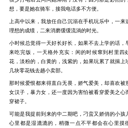
板的構想。透過在陶器底部貼上凸面銀板，銀面會
想，要是她在骑车，接我电话多不方便。
周的光線與景色，形成將外界景致引入器中的結構
一款可隨飲用場所及季節變化，展現不同風貌的酒
上高中以来，我放任自己沉溺在手机玩乐中，一来
田氏表示：「這是一種一邊品嚐日本酒，一邊品味
理想的成绩，二来消磨缓缓流淌的时光。
風景的全新體驗。」今後將以「Produced by JOEK
小时候总觉得一天好长好长，如果不去上学的话，
展開品牌發展。
来吃完饭，一天格外充实：闲的时候窜到村里四
活動概要
花，淡粉的，白黄的，浅紫的，如果玩累了就揣上
名稱：藝術與獺祭，獺祭與藝術
几块零花钱去趟小卖部。
會期：2026年5月13日（週三）〜5月26日（週二）
那时候爱恨都来得直白无畏，娇气爱美，却喜欢被
會場：日本橋三越本店 本館1樓 中央大廳
女汉子，暴力女，还一度因为害怕被看穿爱美之心
主辦：株式会社獺祭
穿裙子。
https://www.mistore.jp/shopping/event/nihombashi_e/das
可能是我提前到来的中二期吧，刁蛮又娇俏的小孩
創作者和工藝背景
心里都是湿漉漉的，稍微一点不平都会在心里摸