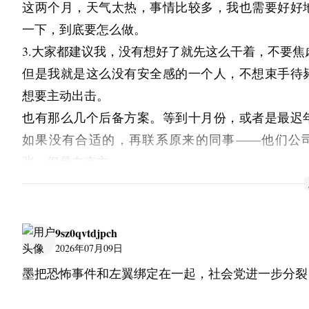
这两个月，天气太热，事情比较多，我也需要好好
一下，到底要怎么做。
3.大家都建议我，没有想好了就先这么干着，不要焦
但是我就是这么没有安全感的一个人，不想束手待
想要主动出击。
也有那么几个后备方案。等到十月份，或者是最迟
如果没有合适的，再联系原来的同事——他们公
张，但是在南方。
还有，前东家也在招人，听B同事说，大领导想让A
我，是否愿意回去，但是A同事觉得，公司给不了
的薪资，所以没有开口提及此事。
9sz0qvtdjpch
前东家不是个好去处。大领导换了，之前的和现在
2026年07月09日
都挺满意，但是直属领导没有换——他不是对我不
墨把恐怖事件和左翼绑定在一起，社会党进一步分裂
他是对所有人一视同仁地不待见。