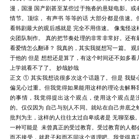
展示規模：約3,250個攤位
漫，国漫 国产剧甚至某些过于拖沓的悬疑电影。或
對象領域：
情节。顶综， 有声书 等等的话 大部分都是倍速。但
物流DX（數位轉型）
看韩剧最大的观后感就是 完全不用倍速。 像鬼怪这
倉儲・保管系統
尖团队制作。 真的把节奏处理的非常非常好。还有
看爱情怎么翻译？ 我真的，其实我挺想写一篇。 观
搬運・物料搬運設備
于他的 但是 想想还是算了，有这个时间还不如多看
AI・IoT
上学就看不了了。 妙哉妙哉
正文 ① 其实我想说很多次这个话题了。但是 我疑
AGV・AMR・物流機器人
偏见心过重。但我觉得如果能用这样的理论去解释
供應鏈管理
的事情，我觉得提出这个观点，使用这个观点是
包裝技術・捆包
的。仅仅因为 自己与别人不同。就站在自己井底之
批判为主，这样的人往往太过自卑或者是 无聊至极。
冷鏈物流
一种可能是  未曾真正的受过教育。受过教育的人都
物流資訊系統
而不接受，就君子和而不同这个道理吧。我觉得真