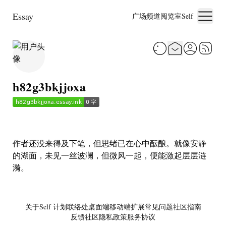
Essay
广场
频道
阅览室
Self
h82g3bkjjoxa
作者还没来得及下笔，但思绪已在心中酝酿。就像安静
的湖面，未见一丝波澜，但微风一起，便能激起层层涟
漪。
关于
Self 计划
联络处
桌面端
移动端
扩展
常见问题
社区指南
反馈社区
隐私政策
服务协议