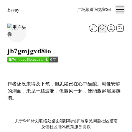
Essay
广场
频道
阅览室
Self
jb7gmjgvd8io
作者还没来得及下笔，但思绪已在心中酝酿。就像安静
的湖面，未见一丝波澜，但微风一起，便能激起层层涟
漪。
关于
Self 计划
联络处
桌面端
移动端
扩展
常见问题
社区指南
反馈社区
隐私政策
服务协议