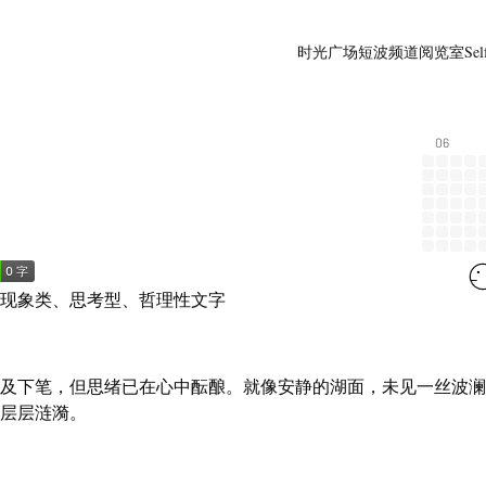
时光广场
短波频道
阅览室
Sel
06
现象类、思考型、哲理性文字
及下笔，但思绪已在心中酝酿。就像安静的湖面，未见一丝波澜
层层涟漪。