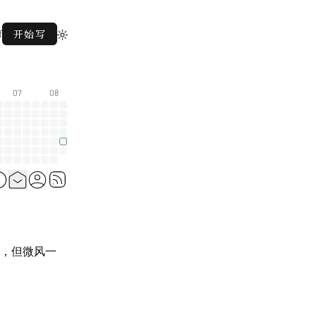
f
开始写
07
08
，但微风一