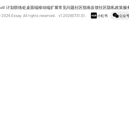
Self 计划
联络处
桌面端
移动端
扩展
常见问题
社区指南
反馈社区
隐私政策
服
©
2026
Essay. All rights reserved. v
1.20260731.01
.
小红书
公众