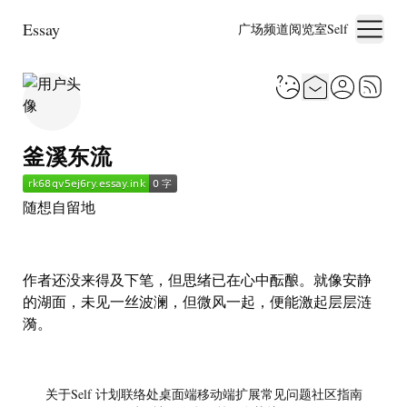
Essay
广场
频道
阅览室
Self
釜溪东流
随想自留地
作者还没来得及下笔，但思绪已在心中酝酿。就像安静
的湖面，未见一丝波澜，但微风一起，便能激起层层涟
漪。
关于
Self 计划
联络处
桌面端
移动端
扩展
常见问题
社区指南