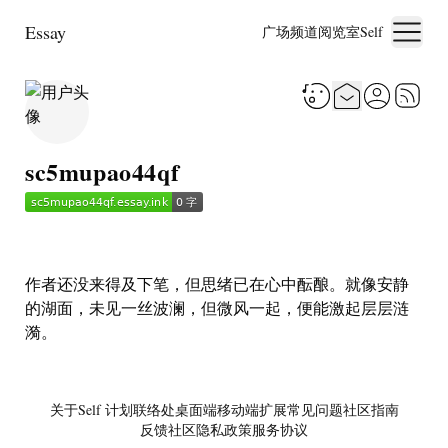
Essay
广场
频道
阅览室
Self
sc5mupao44qf
作者还没来得及下笔，但思绪已在心中酝酿。就像安静
的湖面，未见一丝波澜，但微风一起，便能激起层层涟
漪。
关于
Self 计划
联络处
桌面端
移动端
扩展
常见问题
社区指南
反馈社区
隐私政策
服务协议