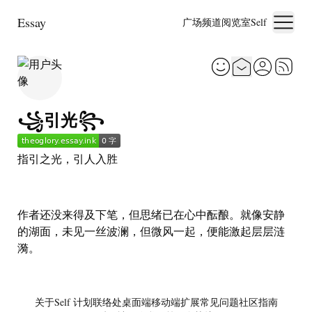
Essay
广场
频道
阅览室
Self
꧁引光꧂
指引之光，引人入胜
作者还没来得及下笔，但思绪已在心中酝酿。就像安静
的湖面，未见一丝波澜，但微风一起，便能激起层层涟
漪。
关于
Self 计划
联络处
桌面端
移动端
扩展
常见问题
社区指南