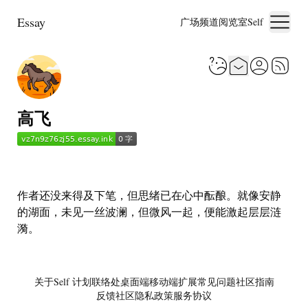
Essay
广场
频道
阅览室
Self
高飞
作者还没来得及下笔，但思绪已在心中酝酿。就像安静
的湖面，未见一丝波澜，但微风一起，便能激起层层涟
漪。
关于
Self 计划
联络处
桌面端
移动端
扩展
常见问题
社区指南
反馈社区
隐私政策
服务协议