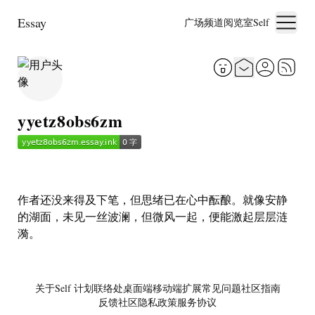
Essay
广场
频道
阅览室
Self
yyetz8obs6zm
作者还没来得及下笔，但思绪已在心中酝酿。就像安静
的湖面，未见一丝波澜，但微风一起，便能激起层层涟
漪。
关于
Self 计划
联络处
桌面端
移动端
扩展
常见问题
社区指南
反馈社区
隐私政策
服务协议