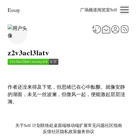
Essay
广场
频道
阅览室
Self
z2v3acl3latv
作者还没来得及下笔，但思绪已在心中酝酿。就像安静
的湖面，未见一丝波澜，但微风一起，便能激起层层涟
漪。
关于
Self 计划
联络处
桌面端
移动端
扩展
常见问题
社区指南
反馈社区
隐私政策
服务协议