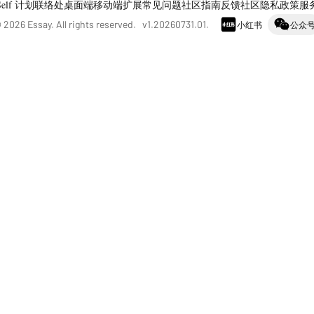
Self 计划
联络处
桌面端
移动端
扩展
常见问题
社区指南
反馈社区
隐私政策
服
©
2026
Essay. All rights reserved. v
1.20260731.01
.
小红书
公众