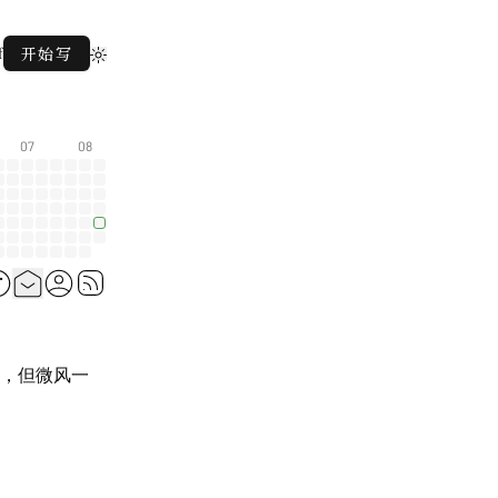
f
开始写
07
08
，但微风一