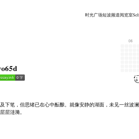
时光广场
短波频道
阅览室
Sel
06
vo65d
及下笔，但思绪已在心中酝酿。就像安静的湖面，未见一丝波澜
层层涟漪。