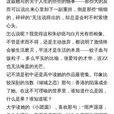
这篇她写的关于人生的些些的憾事——那些大的反
而可以说出来心里卸下一副重担，倒是那些“细细
的，碎碎的”无法说得出的，却总是会时不时萦绕
心头。
怎么说呢？我觉得这和朱砂痣与白月光有些相像。
不管是求而不得，还是主动放弃，都说明了激情终
会被生活磨灭，平淡才是生活的本质——蚊子血与
饭粒子，多么平实的比喻，张爱玲的才华，连ZZ
也无法掩盖的光芒。
记不清是初中还是高中读她的作品最密集。印象比
较深刻的当数《倾城之恋》那句：香港的陷落成全
了她。在这不可理喻的世界里，谁知道什么是因，
什么是果？谁知道呢？
大学读她的《小团圆》，喜欢那句：“雨声潺潺，