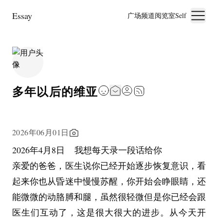
Essay
广场
频道
阅览室
Self
多年以后的维亚
2026年06月01日
2026年4月8日    我想每天录一段话给你
亲爱的爸爸，医生说你已经开始逐步恢复意识，看
起来你也从昏迷中慢慢苏醒，你开始会睁眼睛，还
能微微的动胳膊和腿，虽然很轻微但是你已经会跟
医生们互动了，这是很大很大的进步。从今天开