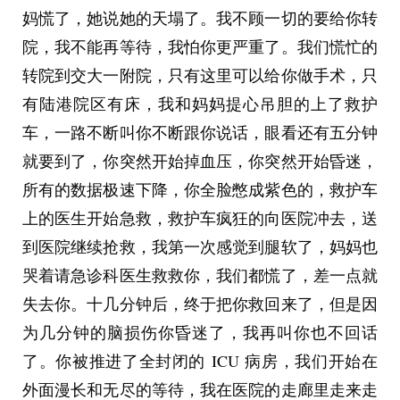
妈慌了，她说她的天塌了。我不顾一切的要给你转
院，我不能再等待，我怕你更严重了。我们慌忙的
转院到交大一附院，只有这里可以给你做手术，只
有陆港院区有床，我和妈妈提心吊胆的上了救护
车，一路不断叫你不断跟你说话，眼看还有五分钟
就要到了，你突然开始掉血压，你突然开始昏迷，
所有的数据极速下降，你全脸憋成紫色的，救护车
上的医生开始急救，救护车疯狂的向医院冲去，送
到医院继续抢救，我第一次感觉到腿软了，妈妈也
哭着请急诊科医生救救你，我们都慌了，差一点就
失去你。十几分钟后，终于把你救回来了，但是因
为几分钟的脑损伤你昏迷了，我再叫你也不回话
了。你被推进了全封闭的 ICU 病房，我们开始在
外面漫长和无尽的等待，我在医院的走廊里走来走