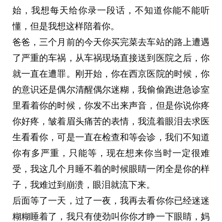
始，我想每天给你录一段话，不知道你能不能听
懂，但是我想这样陪着你。
爸爸，三个月前的今天你买完菜去车站的路上遭遇
了严重的车祸，从车祸现场直接送到医院之后，你
就一直在遭罪。刚开始，你在西京医院的时候，你
的意识还是偶尔清醒偶尔迷糊，我偷偷跑进急诊室
里看着你的时候，你发不出来声音，但是你说你疼
你好疼，皱着眉头痛苦的表情，我流着眼泪去求医
生看看你，可是一直在检查和等会诊，我们不知道
你有多严重，只能等，现在想来你当时一定很难
受，我这几个月睡不着的时候眼睛一闭全是你的样
子，我难过到崩溃，眼泪就流下来。
后面等了一天，过了一夜，我再去看你你已经迷迷
糊糊睡着了，我只有使劲叫你你才睁一下眼睛，妈