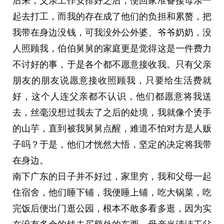
后来，父亲工作安排好之后，便回家准备接母亲一
起去打工，而我的存在成了他们的负担和累赘，把
我带在身边没钱，可我没外公外婆、爷爷奶奶，没
人照顾我，伯伯舅舅的家庭更是觉得这是一件费力
不讨好的事，于是各个都不愿意接收我。只有父亲
朋友的朋友说愿意接收照顾我，只要给生活费就
好，这个人连父亲都不认识，他们都愿意将我送
去，丝毫没想过我去了之后的处境，我就像个烫手
的山芋，直到被我舅舅点醒，难道不怕对方是人贩
子吗？于是，他们才恍然大悟，坚定的决定将我带
在身边。
南下广东的日子并不好过，家里穷，我和父母一起
住宿舍，他们睡下铺，我便睡上铺，吃大锅菜，吃
完饭后便出门逛公园，根本不敢多看多逛，因为实