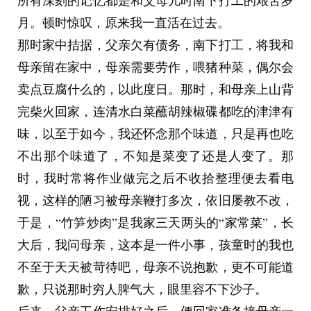
所有深刻的记忆都是和父母儿时南下打工的艰苦岁
月。顿时惊叹，原来我一直活在过去。
那时家中拮据，父亲欠有债务，南下打工，将我和
母亲留在家中，母亲需要劳作，喂猪种菜，偶尔会
卖点豆腐什么的，以此度日。那时，和母亲上山背
完柴火回家，连清水白菜蘸胡辣椒碟都吃的津津有
味，以至于如今，我还怀念那个味道，只是再也吃
不出那个味道了，不知是菜变了还是人变了。那
时，我时常将作业做完之后不收拾整理便去看电
视，这样的陋习被母亲鞭打多次，依旧屡教不改，
于是，“竹笋炒肉”是我家三天两头的“家常菜”，长
大后，我问母亲，这本是一件小事，孩童时的我也
不至于天天被苛待吧，母亲不说抱歉，更不可能道
歉，只说那时穷人脾气大，眼里容不下沙子。