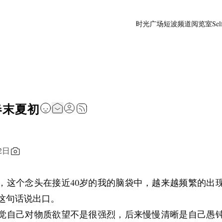
时光广场
短波频道
阅览室
Sel
春末夏初
2日
，这个念头在接近40岁的我的脑袋中，越来越频繁的出
这句话说出口。
觉自己对物质欲望不是很强烈，后来慢慢清晰是自己愚