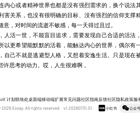
连内心或者精神世界也都是没有强烈需求的，换个说法
利害关系，也没有很明确的目标、没有强烈的信仰支撑
随意，对时间的流逝不敏感，每一天得过且过。
，人活一世，不能盲目追求，需要发现自己合适的活法
所以更希望能默默的活着，能触达内心的世界，偶尔有
，自己不就是逃避型人格，又想着安逸生活。只是现在
些许思考的动力。哎，人生很难啊 。
Self 计划
联络处
桌面端
移动端
扩展
常见问题
社区指南
反馈社区
隐私政策
服
©
2026
Essay. All rights reserved. v
1.20260731.01
.
小红书
公众