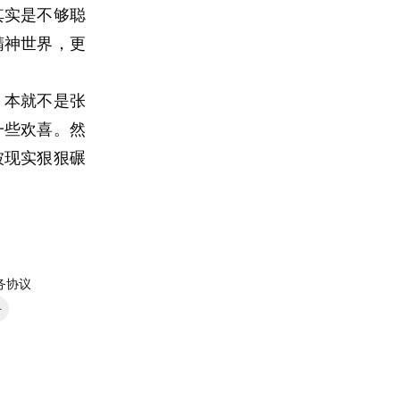
其实是不够聪
精神世界，更
，本就不是张
一些欢喜。然
被现实狠狠碾
务协议
号