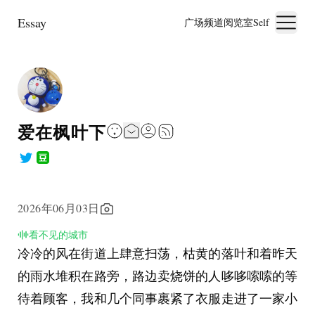
Essay
广场
频道
阅览室
Self
爱在枫叶下
2026年06月03日
看不见的城市
冷冷的风在街道上肆意扫荡，枯黄的落叶和着昨天
的雨水堆积在路旁，路边卖烧饼的人哆哆嗦嗦的等
待着顾客，我和几个同事裹紧了衣服走进了一家小