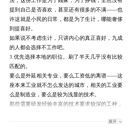
法，这份工作是为了顾家，为了挣钱，全然没有
去。”
得这话太轻了。后来她走了，我慢慢明白，“停
“以前西安人走到这边都会说，‘东边棺材西边
着我在椅子上坐下。
打电话跟领导说明迟到的理由时，领导说我该休
来了，给我个祝福好吗？
现在写下这个故事时，我已经在国外流浪好些年
提到自己是否喜欢，甚至还有很多的不满——也
挂了电话，直接关掉电脑，冲进了洗手间，半个
靠”不是一件小事。一个人愿意在你这里停下
庙，中间架个火箭炮’，现在体育馆拆了，高楼也
息了，给我放了几天假。我握着手机站在楼下柿
我呆呆的看着屏幕说：哈哈！我们来玩个游戏
了。那时所郁郁不得解的事情今日依旧缠绕在我
许这就是小民的日常，都是为了生计，哪能奢侈
“野餐布都没铺，多不正式啊。”
小时后以后，陈墨人模狗样的出来了。
来，留下一些东西，再带走一些东西，这本身就
实在太多了，就没人说了……”
子树旁，尽是迷茫。李奶知道了，就让我带博文
吧，明天上午十点在十字广场，我躲在人群里，
心中，我穷尽一生也无法回答。
到提喜好。
走进那家火锅店，看到了对面一帮男男女女的吃
是世界运转的方式。文明是什么？不是什么宏大
“哎呀，到哪赏花不是赏花啊。”他如此反驳，担
“那个是城堡酒店，西安第一家涉外酒店，1993
去附近转转，孩子闷了一天了。我们去游乐园坐
你能找到我，我就给你一个拥抱当祝福行吗？时
有时回去我会去看很多人，也包括她。她很好，
如果说不考虑生计，只讲内心的真正喜好，九成
的热火朝天，陈墨打过招呼后，刚坐下来。
的东西，是无数人相聚又相离的痕迹。
心我身体劳累过度。
年开业没几天，就有几个日本游客被杀……”
云霄飞车，闯鬼屋，还看了电影，再回到柿子树
间是两个小时。
我很欣慰。有关天才的话题，还是所该做的事情
的人都会选择不工作吧。
一个女孩说：“按我们的规矩，来晚了就得自罚
所以你画的那些让人“停下来”的东西，它们当然
“你往后面看，那个地铁站以前是北大街百货商
下时已是斜阳，身心俱疲。
她说：好。顺便发来一个笑脸。
我都不再辩解。生命就让它只是生命就好了，是
安静地看了会花，他怕风大，给我戴上了帽子。
3.优先选择本地的职位。刷了半天几乎没有比较
三杯，而且你还是新人，自然不能少于五杯
有用。有价值的东西不在乎人的眼光。
场，前面五路口，以前的环形天桥你上去过吧？
第二天。天气似乎不太好，阴沉沉的。我如约来
否爱与被爱也本应简单而直接。
我抓住他的手，放在两人腿间。
匹配的。
博文突然拉住我的衣角，问我：“志叔，那个姐
吧？”
你说林屿。我不认识他，但从你说的那些话里，
前几年刚拆了……”
到十字广场，这里的人不是很多，有几对情侣坐
还有就是，我想我一直爱着她。
要么是外延相关专业，要么工资低的离谱——这
姐房间里的画，是她画的吗？”
“老伴啊，你那本子快记不下了吧，等会回去再
陈墨一听五杯啤酒，还好不在话下。
我觉得他是一个温和的人。温和是很难得的品
魏师傅开着车没有走西京医院的正门，而是转入
在石凳上呢喃着，也有散步的老人和孩子，还有
座本来工业就不怎么发达的城市，相关的工业要
买几本新的吧。”
夏楠不答应了。
质。至于爱——你问这算不算爱。我想说的是：
“……哪个姐姐？”
了隔壁一个老社区，在只能一辆车通过的小路上
几个卖花的大婶在兴高采烈的说着什么。
么是制造业，要么是较为浅显的技术。
另一个女孩对着夏楠说：“你闭嘴！”
爱不是一个你“终于确定”的状态，爱是走了一段
“现在哪有店还卖这种东西啊，别费这力气去找
一通绕，停在了一栋老式家属楼门前。家属楼上
我看到离我不远处有个女孩正在四处打量着周围
“就你隔壁那个房间啊，里面好多画。桌子上还
那些需要研发经验丰富的技术要求较深的工种，
陈墨说：“我认罚吧”
路后偶然发觉的“形容词”。
了，网上订购一会就到了。”
有个褪色的红圈，里面有个同样褪色的数字3。
的人。这就是她了吧，跟照片上一样安静漂亮，
有好多画笔。”
在此地水土不服——所以中年的技术人员，或者
“好！仗义！态度不错，就三杯算了！”
你问我旅行还在不在。还在。我已经走了一些年
袁丽正在狐疑这难道是和4号楼挨着的3号楼，魏
我故意朝别的地方走去，一回头，看到她正要去
展开
“真倔啊你，这种东西得自己到店里买才有味。”
35+的我类人群，不要想在此地好好存活。
杯子拿上来，陈墨立马傻眼了，一瓶啤酒倒下去
“嗯，是她画的。”
头了，从一个地方到另一个地方，见不同的人，
师傅按了按喇叭，家属楼一楼的一扇窗户打开
拥抱一个大约四十多岁猥琐的大叔时，我刚想喊