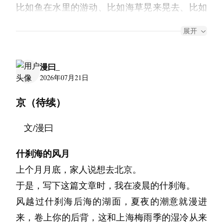
比如鱼在水里的游动、比如海草晃来晃去、比如
满，喧斥天才的欲望被意识到之后，我感到自己
海底交接在一起的孔洞。那些鱼儿是否过着和我
的差劲。我比任何人都清楚她的喜怒哀伤。
展开
们一样的生活？王老师说没有，但是她又说她也
她喜欢的人在我的学校当老师，所以我总能在特
没去过海底。所以我觉得她也不知道。
定的建筑群的角落下找到她。那时夏天已经有升
漫曰_
你知道吗，今天早上我在海边看到一条死了的
温的预兆，下课后过来，远远地依旧能瞅见一个
2026年07月21日
鱼。它漂在水面上，肚子朝天，眼睛还是睁着
苗条的身影坐在花坛边。
京（待续）
的。我不知道它什么时候死的，也不知道它从哪
我打着伞走近，她还在写字。“不热吗？又在等
里漂来。我把它捞起来埋在一棵木麻黄下面。我
人？”
文/漫曰
妈说鱼是海生的，应该回到海里。但是我觉得它
“嗯，是有点。我和他约好了今晚一起吃饭。”
已经回不去了，埋在地上，至少有棵树陪着它。
什刹海的风月
“这样啊。”我敷衍道，坐到旁边。发了会呆，风
我站在那里想了一会儿。我们死了之后，会埋在
上个月月底，家人说想去北京。
吹过来。我问她：“你们认识多久了？为什么没
哪里？我没有问妈妈，因为我觉得她不会回答。
于是，写下这篇文章时，我在凌晨的什刹海。
怎么见过你提及他？”
她只会摸我的头。
风越过什刹海后海的湖面，夏夜的潮意就漫进
“我们小时候就认识了哦，已经相处了很久了。
我在学校最好的朋友叫小珊，她明年可能要搬走
来，卷上你的后背，这和上海梅雨季的湿冷从来
这也没什么好说的。”