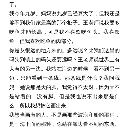
了。
只是冷冷地说了一句：“那就当没有我这个女儿
我今年九岁。妈妈说九岁已经算大了，但我还是
好了，既然你们也不需要。”短短几个字，便让
够不到我们家最高的那个柜子。王老师说我要多
气氛凝固到冷冽。家内一夜逆转的风评，在一双
吃鱼才能长高，可是我不喜欢吃鱼头。我喜欢
又一双失望甚至到愤怒的眼神中传递。
鱼，但我喜欢吃鱼的肉部分。
她总是显得不在乎。在如坐针毡的早晨过后，她
你是从很远的地方来的。多远呢？比我们这里的
能够积极邀请我去看电影，去逛街。那她伤心
码头到镇上的码头还要远吗？王老师说世界上有
吗？她的情绪似乎弥漫在空气里，我能嗅到却永
大海的另一边。我站在海边的时候，看不到另一
远无法证明。晚餐的时候她又喝醉了，坐在露台
边，只能看到一条线。那条线是什么？我问我
吹夜风，让我别管她。
妈，她说那是天的脚。我觉得不太对，因为天不
我本应该为其感伤，可不具备真正的人心的我，
是站着的，没有脚。但是我也说不出来那是什
竟萌生了嫉妒；我想要那被故事眷顾的人生，想
么。所以我想把它画出来。
要百般滋味。她天生就是文学宫殿上的明月，可
我想当画海的人。不是画那些波浪和船的那种，
为什么不照拂我半分？数个日夜作为平凡人的独
是画海下面的那种，你站在海边看不到的东西。
唱，不敢追求高自己半尺之物，积压下来的不