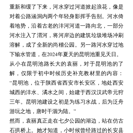
他静默地坐在那里，直至夜幕彻底笼罩天空才如
我花了很久去思考，在我没走出去的时候，我总
的食材，我便无聊地望着来往的游客，回想起我
重新和缓了下来，河水穿过河道掀起浪花，像是
我。“这个嘛，也不干了。”
天坛祭器
同醒来般慢慢走出来。我会在这个时候把晚餐做
是抬头祈盼着远方。但当我真走出去的时候，我
们大学的时光。同样热烈的夏日，我坐在病床边
对着公路涵洞内两个年轻身影挥手告别。河水倚
我在内心否定过的，因为这是最不可能的，因为
前些天看到一种说法，深以为然：
好，这样无论当他走出来是释然或是阴郁，都能
才发现留下对我而言也是弥足珍贵。
睡着了，模糊的意识里只有她的画笔触碰屏幕的
着地势，沿着古老的沣河河道一路向北，一部分
月光无论如何都是月光。我或许早已在心底把她
人这一生中总要清晰地认清并接受两件事，第
用美食温暖自己。我这么跟他说的时候，他倒是
你洗碗了吗？我猜你应该洗了。
微弱声音和烦人的蝉鸣在盘旋。然后门被猛地撞
河水注入了渭河，将河岸边的建筑垃圾堆场冲刷
当作另一个自己，一个被幸运眷顾的，触及理想
一，生命是完全偶然且毫无意义的；第二，你所
笑着回道：“说是美食的功劳也没错。当意识漫
下次写信的时候，你可以告诉我你给海星说了什
开，正是我朋友冲了进来，喊道：“就知道你们
溶解，成了全新的尚稽公园。另一路河水穿过地
的幻象。所以我愤怒，终将自己的不满吐露出
热爱的一切，不管是什么，到最后实质上都不过
游在宇宙或是深渊时，能够目睹一个家如此温馨
么。我很想知道。
在这里。要不要去海边，我知道一个好地方，可
下输水管道，在2024年夏天的昆明池重见天日。
口。
是一场骗局，最多不过是要让你的生活有意思一
的日常，我想即使是无情的神明也要动容的。”
祝你今天看到的云好看。
以免费提供烧烤架，而且烧烤半价呢！”
从小在昆明池路长大的袁丽，对于昆明池的了
“你到底要自暴自弃到什么时候？”
点儿。
我当然问过他，那样一个空间对于自己而言是天
A爷爷
解，仅限于初中时候历史补充教材里的内容：
我睁开朦胧睡眼，略带迟疑地看向她，但她表现
“自暴自弃？你又有什么资格说我？”投来锐利的
……
空还是牢笼。答案是两者皆是。
【第二封信·小女孩寄出】
“昆明池，位于陕西省西安市长安区，地处西安
得很感兴趣，随即放下了平板。“可以可以，这
眼神。
又听一位学者言辞激烈、深入浅出地从阶级批评
市面上常见的浅蓝色的信纸，折得整整齐齐。字
城西的沣水、潏水之间，始建于西汉汉武帝元狩
那是一个清晰的夜晚，因为睡不着，便临时起
下不得不去了！在这里待久我人都要发霉了！”
我想挑起日常的琐事，柴米油盐。可是话到嘴
视角血淋淋剖析资本对规则操控的几种常见手
迹端正，但有些字的收笔仍带着一丝过去的顿挫
三年。昆明池建设之初是为练习水战，后为泛舟
意，去天台摆了两把躺椅看星空。因为生活不过
她将手放到我手上，轻声问道：“走吧？放心，
边，还是不忍，于是这件事也就不了了之。
段，从慈善公益到代持股，从离岸信托到公司制
感。信封上贴了正规邮票，地址栏的字写得很小
游玩之地，唐时干涸为陆。”
柴米油盐，聊腻了之后便顺势谈起了心。
没什么大问题的。”
是我不够了解她吗？她的心情一直以来就好像一
度下的金字塔水泵，再到政、学、商三家勾结，
心，像是怕写错。
然而，袁丽真正走在七夕公园的湖边，站在仿古
阵风、吊在窗台的晴天娃娃，或者密林里一束阳
讲到思想，他尤为尖锐地将矛头指向封建社会以
“我想我一生都在和时间作对，所以才会对那些
我们来到的沙滩便是我现在待着的在一片，后来
A爷爷：
石拱桥上。她才知道，小时候曾经路过的长安县
光，你能感受到有什么不平凡却难以言语。现在
后大行其道的优绩主义、精英主义与“认知”兜