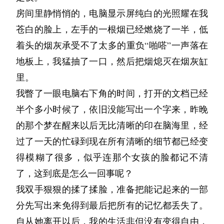
爱。
些年头了，我小心翼翼地将其打开，里面堆放着
扇窗。
题。
房间里静悄悄的，电脑显示屏纯白的光照耀在我
“不，这一点我才是。当初的自己太任性了。也
只是社会的作者，而他是人生的作者，躬耕在文
他开始逃课，开始满京城晃荡。我曾问过他，你
干净的衣物和首饰。“前几天打扫旧房间的时
明明努力了努力了这么久，为什么还是见不到遥
司机大爷并没有开车，而是转过头来提问，好像
苍白的脸上，左手的一根烟已经燃烧了一半，低
没能在你需要的时候帮助你。”是不是在她被孤
明至臻的领域。
满京城晃荡到底要找什么呢？
候，发现阿然在这里还留着的一些东西，想了
远一线之外的风景？我真的找不到一个正确的方
对西京医院很熟悉：“你要去几栋啊？新楼还是
着头的烟灰承受不了太多的重负“啪嗒”一声落在
立的时候站出去更好？是不是在她伤心的时候陪
“明明早已经放弃追逐的我，现在又在瞎挣扎什
他摇摇头说，我也不知道，不想一直闷在宿舍
想，觉得还是交给你比较合适。”
向，我连我自己的内心都不能完全懂得。
旧楼？”
地板上，我猛抽了一口，然后把烟熄灭在烟灰缸
她谈谈心更好？明明当时在我面前是一个活生生
么？”每当家里发生了一些不顺利的事情，他总
里，就想出去看看吧，毕业以后就离开京城，再
我交了一个朋友，他叫林屿，我们在一起一年多
她是在这里长大的孩子，但对于她在这里的故事
“4栋，我也不知道是新楼还是旧楼。”袁丽抬起
里。
的人，为什么甘愿只是旁观？
会躲在房间里呢喃着这句话。我静默地站在门
也不回来了。
了。我不知道那算不算爱。和他在一起的时候我
我了解得不是很多，如果当时多问问就好了。这
头来，看到司机大爷正在注视着自己，仿佛不知
我瞥了一眼电脑右下角的时间，打开的文档已经
“不是的，这样子才是最好的。”烟一点点燃烧变
后，仔细地辨别里面可能发生的任何骚动。
就是那个时候，遇到了夏楠。
很放松，我可以不说话，他知道我不是在生气，
个项链，我以前经常见她戴着呢。最后我只拿走
道地址就没办法开车一样。
半个多小时候了，依旧没能写出一个字来，昨晚
短，语气也变得沉缓。“是我一直和自己较劲，
那天傍晚，陈墨一个人坐在马路牙子上提着一塑
只是不想说话。他会在我熬夜画画的时候给我带
如果他背负了太多的眼泪，那么至少他的眼泪就
了它，其它的东西可以分给其它的孩子们或者卖
得到了详细地址，司机大爷点了点头，坐直了身
的那个梦在醒来以后无比清晰的印在脑海里，经
一直在逃避问题。”她掐灭了烟头。“还记得你刚
料袋啤酒边喝边看来来往往的人，他拿着喝光的
夜宵，放在门口敲一下门就走。我问他为什么这
由我来拥有吧。我为只有我能理解他的阴晴而窃
掉，我让院长可以随意处置。
体启动了汽车。袁丽好奇的看向副驾驶位，那里
过了一天的忙碌到现在所有清晰的细节都已经变
搬到我这来的那段时间吗？”我点头。“在那之
啤酒罐子瞄准了五步之外的垃圾桶，用力过猛，
样，他说：“你画完之后比较愿意说话，再跟你
喜，所以如果他的翅膀被折断的话，就让我成为
摆放着一张塑封的司机信息卡。卡上的司机师傅
得模糊了很多，似乎连那个女孩的脸都记不清
前，我总觉得世界不过如此，成为别人口中的天
到家时，看到楼下的窗户灯火通明，我就知道是
啤酒罐子啪嗒一声砸在了垃圾桶边弹到了一个姑
说话你会更开心。”这是不是爱呢？我不确定。
他的新翅膀吧。比翼鸟只有两只同心一体的时
比现实中要年轻不少，不知道是照片拍得早还是
了，这到底是怎么一回事呢？
才也只是顺其自然。但是你的到来，让我彻底理
博文回来了，顺带去打声招呼。老人家睡得早，
娘的脚上。
但是我想象了一下没有他的日子，我会很失落。
候，才能挣扎着飞向天空。
PS太厉害的原因。照片下面的姓名栏里，两个字
我双手狠狠的揉了揉脸，准备把能记起来的一部
解到自己是多么愚蠢。”看到我不解的神情，她
但孩子可就不满足，便带他到自己屋子。
更巧的是那个罐子居然还有剩余，流出的啤酒，
我今天早上做了个梦。梦见自己站在我小时候说
褪色的厉害，只能模模糊糊看出第一个字是
分先写出来免得到最后把所有的记忆都丢失了。
不禁释怀地笑了。“你根本不知道你自己有多特
去年我生了场大病，躺在卧室，望了漫长的白点
不，具体一点应该是夹着陈墨口水的啤酒结结实
话的那块礁石上。海星不见了，但是海水还是反
刚好有两个游戏机，打了两三小时，博文眼皮都
“魏”。
自从她离开以后，我的生活非但没有变得自由，
别。我第一次知道，原来文字可以这么纯粹，原