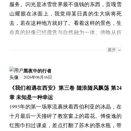
我接过来时她看了我一眼，说："小志啊，你最
年过了，陈墨回到学校开始准备去实习的事情，
服务。闪光是冰雪世界最不值钱的东西，贡嘎雪
呢？可是英雄就是英雄，被他拯救的我，又何曾
意袁丽的忙乱，嘴唇微微的颤抖着，时不时吐出
近是不是瘦了。"
而夏楠似乎也很忙，只是偶尔打个电话问候一
山耀眼在冰面上，我觉得某日真的生大病将死
不想他得到救赎？
一些含混不清的音节：“像……实在太像了……”
下。
去，若在这种地方就好了。看着这样的景色，生
我说没有吧。
“支付了！魏师傅……您没事吧？”袁丽终于完成
二、
陈墨敲定了要去深圳那边一个集团公司实习的事
命真的好像已经愿意与自然融为一体。傍晚从折
了支付，正要推门下车，看到魏师傅居然在偷偷
"阿然那丫头以前也老这样，吃不好就瘦，瘦了
在母亲去世后，我负责整理她生前的所有笔记和
情，夏楠也因为老家有事要回去，两个人一起匆
多山下去，挂上低速档控着车一点点咕噜下去，
抹着眼泪。
还不承认。"
文章，并将计划好的日记交给我的父亲。那段时
匆在一起吃了饭，便分开了。
展开
朋友在副驾则替我摄下了不少景色，还有金色的
“没事！”魏师傅用袖子擦了擦眼睛，努力平复了
间他除了三餐外的时间都待在他的书房里，我问
繁重的实习生活，让陈墨忙的焦头烂额，好在，
她说完就转身回屋了，门轻轻带上。
某座不知名的雪山。真可恨呐，那个破相机的电
一下心情，挤出一个笑脸给袁丽，“就是太像我
他，他说是拾掇东西。
他得到了经理的赏识，等他拿到了毕业证书就可
池，怎么就宕机那么快。心中默默想着不快，可
黑夜中的行者
我站在楼道里，手里的玻璃罐温温热热的。那罐
女儿了，要是她还在的话，也是你们这个年纪
以直接签约。
2026年06月16日
又有些回忆起来甜蜜蜜的感觉，这么美的景色我
我很庆幸我是这两位的孩子，记忆中他们总会相
萝卜腌得咸淡刚好，阿然以前也爱吃。“李奶的
了，可能也这么带着孩子在院子里玩。”
时间一天天的过去，距离和时间是最能消磨感情
《我们相遇在西安》第三卷 随浪随风飘荡 第24
都已经留底下来了，人生美好不过如此。
依在一起，站在我的背后。于是我理解了世间最
手艺比外面的馆子好多了，你要不学学？”
白发人送黑发人，这实在是世界上最让人悲伤的
的东西。
章 未知是一种幸运
黄昏里有短短的十几分钟，至多不超过半个小
纯粹的温柔与爱。虽然偶有争吵，也有让我讨厌
故事，车厢内，低气压仿佛凝固成了实体，沉重
我便试着腌了一次，做出来齁咸齁咸的。她鼓励
陈墨调到上海做区域经理的那一天，夏楠告诉
1993年的第一场寒流裹挟着西伯利亚的冰晶，在
时，那么一个区间里，光的颜色是会让人醉酒
的行为，但是依旧为这个家感到骄傲。
得能拧出水来。而仅仅隔着一层薄薄的挡风玻
我说第一次不熟练很正常。
他，她恋爱了，对方是她同事，帅气有钱而且还
十月最后一天撞碎了教室窗上的霜花。傅俊逸的
的。我特别喜爱用酒红色来描述黄昏，不然真不
璃，却完全是另一派光景。阳光穿透树荫泼洒在
当我向亲戚宣布了母亲的资产用处时，他们大为
是北京本地人。
红围巾扫过课桌，差点打翻了苏木的墨水瓶，带
把萝卜罐放在家里后我就去上班了，在地铁上靠
晓得怎么样才能表述这摄人心魄迷人心弦的景
庭院里，两个孩子荡起的秋千，时而隐入树荫时
不解，愤怒地指责我的父母的本分不到位。我凭