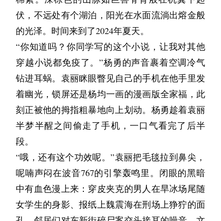
当陈墨跟我们说完这句话的时候，我嘴里的里脊
了。我已经足够幸福了。”
谢了两人的安慰，骑上车头也不回地往平时习惯
不是白天与黑夜被分开了，而是人被这景象震撼
头笑着回答，脸上的酒窝还带着些少女时代的印
望着这个男人远去的背影，不禁泪眼婆娑。
伏，不远处有个湖泊，阳光在水面流淌出熔金般
肉和啤酒一下子喷了出来，疯笑起来，混蛋，这
的路线上骑去。
到无力去思考，去分辨，甚至于连一个专用的名
“其实我想告诉他我喜欢他，但我觉得他知道。
记。
的光泽。时间来到了2024年夏天。
我终于亲身体会到母亲眼中的英雄了。那是能够
是最后一口了，不能让我咽下去吗？
那一天整个晚上，苏木都觉得天旋地转，浑浑噩
词都想象不出来。大家无法用一个简单的词汇去
不知道也没关系，我会一直陪着他。”
秋千旁边有一些国内社区常见的简易健身器材，
“你知道吗？你同学写的这个小说，让我对其他
承载无数人的回忆，爱与救赎的英雄啊。那是我
老夏幽幽的说：也就是你对着AV打飞机打到热火
噩的熬到上床睡觉，狠狠地流了一晚上的眼泪，
描述它，甚至连感受这一刻的全部都难以做到。
袁丽走过去挑了一个像是仰卧起坐的器材，一屁
穿越小说都免疫了。”杨勇的声音裹着空调冷气
每一篇，都是与我有关的日常琐事。
和母亲深深爱着的，独属于我们的英雄啊。
朝天的时候，想到了她那你是不是就立马软了？
半梦半醒之间，总是听到邻居家的电视机里在放
黄昏只是一个平淡的时间划分，傍晚是一个更宽
股坐了下去，用手捂着嘴连打了几个哈欠。
钻进耳蜗。袁丽眯眼瞥见自己的手机在他手里发
我说，这样的话，那个女的该开心呢还是该难过
着熟悉的旋律“……没料到我所失的，竟已是我
我们把用不到的东西都收集起来，送到养育中
泛而非指代的时段。真的见到这般破碎之美，谁
“这才几点钟啊？”苏木踱步过来，靠在单杠的柱
着幽光，锁屏还是杨均一画的漫画版全家福，此
呢？自己成功做到让一个男的对她没有非分之想
的所有”。
心。又和院长唠嗑了一阵，独自两人时她跟我
又能够置身世外呢。假如下班的大巴车后排，转
子上，继续看着两个孩子荡秋千。
刻正被他的拇指粗暴地向上划动。杨勇趁着袁丽
也是蛮拼的。
几天后的一个下午，轮到苏木值日，打扫完卫生
说：“阿然那会在这是很孤僻的，可能也是因为
过头看见这般景象还沉得住气低头玩手机，真觉
“这两天没睡好，困！”袁丽继续打着哈欠，其实
半梦半醒之间偷走了手机，一口气看完了后半
我们都笑翻在地上，陈墨趴在桌上嘴巴里喃喃的
走出教室的时候，她看到池杉正趴着洗手间外的
身子不好，经常一个人待在角落里。但是决定和
得枉费来活这一世。每一天那么多的时间都在路
刚才在车上她就已经困了，只是魏师傅不停的说
段。
骂着：傻逼。
栏杆上往这边张望。教学楼是个L型建筑，洗手
你一起离开这里的时候不一样，我第一次见她笑
上，每一天要做这么多的事情，竟然此时此刻的
话，她才没有睡着。
“哦，还有这个功效呢。”袁丽把毛毯拉到鼻尖，
等我从地上爬起来的时候，发现陈墨已经睡着
间都安排在L的短边，那个位置可以看到所有班
得那么开心。”
空闲恰恰好能看见这个景象，怎样能不动容。我
“哎呦！”苏木做出一个惊讶的表情，夸张的捂住
呢喃声闷在波音767的引擎轰鸣里。闭眼的黑暗
了。
级进出情况，通常是老师蹲守的据点。
总是在一片看不清自己的迷雾里，阳光愈晒愈发
嘴，“这个年纪了，这小别胜新婚也要适度啊！”
我才意识到，从一开始，我便走进了她的全世
中有血色漫上来：穿皮夹克的男人在旱冰场尾随
而那天，正是夏楠结婚的日子。
“你怎么在这？”苏木装作上洗手间，出来的时候
眼花，到了夜里才终于沉静了。什么也不用必须
说完，就低声地笑了起来。
界。没有家人，缺少陪伴的她，渴求着深度的联
女学生的身影、报纸上魏震海在刑场上狰狞的面
在漫长的生命里，我们总会爱上一个人最后因为
发现池杉还没有走。
看见，什么也不用担心，但也不再能改变白天的
袁丽对着苏木翻了个白眼，故意做的很是夸张，
结，害怕名为“孤独”的毒药。
孔、邻居们对东新街碎尸案交头接耳的噪音、文