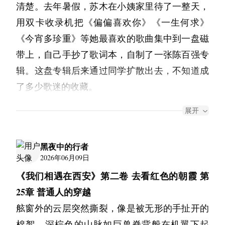
陈墨假装惊讶的说：“真的假的？我这么受欢迎
母亲留下来的东西。他变得很爱笑，和别人说
清楚。去年暑假，苏木在小姨家里待了一整天，
昏之时，我去查证过，这个词应该是新海诚原创
她写得很碎，没有起承转合——写她小时候在养
到树叶啦！”
啊，我怎么都不知道呢？看来那天还真是喝少
话、我来时总是乐呵呵的。他变得时常出门散
用双卡收录机把《偏偏喜欢你》《一生何求》
出来的。かた的汉字是彼此的“彼”，意义是你我
育院的记忆，写她认识的第一个朋友，写她第一
这声欢呼仿佛给了杨均一莫大的勇气，他咬紧嘴
了，哈哈哈……”
步，和街坊邻居也熟络了很多。他为图书馆的经
《今宵多珍重》等她最喜欢的歌曲集中到一盘磁
他的“他”。われ意思简单些，就是分开割开，汉
次出岛时看到海，写自己的人生愿景，但这仅仅
唇，更加卖力地屈膝、蹬腿，秋千划出的弧度越
晚上的外滩依旧人来人往，夜风习习吹来，黄浦
营提供了很多独到的指导，放在现在也不显得过
带上，自己手抄了歌词本，自制了一张陈百强专
字是“割”，是有主体去做“分开”这个动作的分
占不到四分之一的纸张。后面的所有都是从住进
来越大。每次秋千荡到最高点，杨均一都会朝
江静静的泛起层层的涟漪，多少人为了它的样子
时。跟年轻人一样忙碌，充满活力。我却在背地
辑。这盘专辑后来通过同学扩散出去，不知道成
开。最后简单组合起来，可能可以理解成把他与
这间房子开始的：
Sophia的方向瞥一眼，看到她崇拜的眼神，嘴角
迷醉，陈墨一个人坐在江边哭的像条狗……
里感到些许心疼。
了多少歌迷的收藏。
我分隔开的时候吧。不晓得创作这个词的时候，
便忍不住上扬。
“他今天在沙发上睡着了，外套没脱，我给他盖
我依稀记了起来，陈墨上次喝醉了以后问过我的
“想开点，陈百强只是去那边演枪战片去了，手
他们是怎么想的。有释义说，这是把白天与夜晚
站在一旁的苏木看得心跳加速，却又忍不住嘴角
在图书馆的流量有起色之后，他跟我说他要出趟
了毯子。他醒来说谢谢，我说不用谢，他就又睡
展开
一个问题，
握双枪连续开火，打死的都是……像池杉这样的
分开的暧昧瞬间。再抽象想想嘛，也不要过于局
上扬。她一会儿紧张地提醒“小心点”，一会儿又
远门，去拜访一些故交，路线图囊括了半个地
了。我觉得他是这个世界上最笨的人，最笨但最
他说：“七哥，你说这个世界上到底有没有纯洁
龙套。”李涛站在池杉身边，拍了拍苏木的肩膀
限于原本的意味，反正这个单词也不是什么词典
被杨均一那股认真劲儿逗得笑出声来。她的笑声
球。
好。”
黑夜中的行者
的爱情？”
以示安慰。池杉听到李涛的揶揄，难得没有反
里面有的词，更不是中文。我们中文要怎么样表
和Sophia的欢叫声交织在一起，把午后的阳光衬
2026年06月09日
“一个人可以吗？”我送他到飞机场。
我嚼着里脊肉说：“何谓’纯洁的爱情’呢？”
“我不知道我还能活多久。我查过了，那个病的
击，只是补充了一句，“还有李涛这样的龙套。”
述这个暧昧的瞬间呢，这个既非白日，又非夜
托得格外温暖。
《我们相遇在西安》第二卷 去看红色的朝霞 第
陈墨说就是：“我跟她脱光了睡在一起都不会起
数据不太好，但我想不要紧，我有爱我的人，也
池杉和李涛都背着书包，手里拿着车钥匙，还没
晚。像是苍天一把醉倒，酒杯碎撒云裳。那世界
他自信地拍拍胸脯，回应道：“你爹可是谁啊，
“还是当小孩子好啊！”袁丽站在苏木身后，不由
25章 普通人的穿越
生理反应，跟她在一起有任何的邪念都觉得是玷
有我想要去爱的人了。我有李奶，有我那个笨室
有进车棚取自行车，今天难得理科班放学这么
最美的一刻，便是酒从杯中撒出那瞬，精妙的色
就这么点距离轻轻松松，下次你要见到我可是要
得感慨。
舷窗外的云层突然撕裂，像是被无形的手扯开的
污了她……”
友，还有楼下那棵柿子秋天会结果。这些就够
早。苏木也没心情跟两人闲扯，点了点头算是感
彩猛烈地绽放，却又还没有被重重地砸在地面。
好几年喽！”
“我们的父母当年可能也是这么说的。”苏木侧过
棉絮。深棕色的山脉如巨兽脊背般在机翼下起