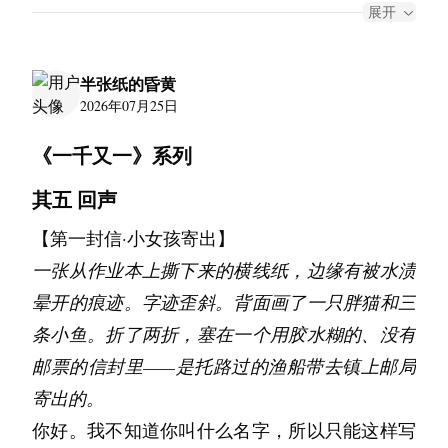
展开
张散乱在书桌上。她看了，但是不愿意讲起。
失落或者委屈过一段时间，在之后的两三年又忘
半张纸的昏黄
却。后来她亲自将稿纸递回给我。“这是很重要
2026年07月25日
的东西吧？还给你。”仅此而已。取而代之的，
《一千又一》系列
我们有了更多生活上的话题。比如哪一条裙子更
好看、哪一款化妆品更好用、哪一家店的菜品更
其五 回声
好吃。我负责起了平日的三餐。她偶有朋友来
【第一封信·小女孩寄出】
访，都是文学界的工作者，是我唯独参与不进去
一张从作业本上撕下来的横线纸，边缘有被水渍
的沙龙。
晕开的痕迹。字迹歪斜。背面画了一只胖猫和三
她是月光，但月光总是孤独。
条小鱼。折了两折，塞在一个用胶水糊的、没有
清晨时分，家族几位长辈便围坐在客厅，就家产
邮票的信封里——是托路过的渔船带去镇上邮局
的事情或劝导或指责她的任性妄为，她始终无一
寄出的。
句反驳。安静地望着窗外的绿叶，阳光洒在她的
你好。我不知道你叫什么名字，所以只能这样写
脸、弯起的双腿上。到终了，没有看向任何人，