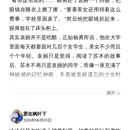
“看你这话说的……”杨勇还了袁丽一个白眼，把
“因为你已经离不开她了吧。我想你的思念，早
看苏木，似乎只用了一秒钟就明白了苏木的动
怜悯：“你想说，你会不会遇上别人，比如那个
的颈枕，打开气阀双手用力挤压放气，“08年抄
眼镜在睡衣上擦了擦，“要看美女还用得着这么
就深入了你的灵魂。你是那个最想让她留下来的
机。
什么师兄，然后过上了另一种生活……”苏木的
底陆家嘴，15年杀入雄安……再抄几次股票大
费事，学校里面多了。”然后他把眼镜折起来，
人。”
“我们都是普通人！”池杉抬起头，看向远处的初
目光顺着袁丽的眼神转向了两个孩子，如同女巫
底，也就这样了。普通人这个能力，穿越了也就
探身放在了床头柜上。
中部教学楼，同样L型的建筑，同样的格局，同
我发出了如同新生婴儿般却是大人的啼哭，这么
般说出了袁丽的恐惧：“也许你能接受有一天，
是个运气比较好的普通人。”
其实袁丽并不是吃醋，正如杨勇所说，他在大学
样有几个学生趴在栏杆上向这边张望。
多年压抑在心底的，被成功命名为“思念”的情感
历史被修改，身边的丈夫换成了另一个人，但你
“既然房子股票赚了钱，是不是也换个老婆？您
里面每天都要面对几百个女学生，美女不少而且
“先不说碎片的时间和长度都是随机的，就算是
一时崩涌而出，夹杂在夜晚江堤的咸风中，直至
一定无法接受，孩子也变成了另一个。”
那初恋叫……什么来着？穿的确良裙子，跳《路
个个年轻。袁丽只是觉得，阅读了苏木的故事
合适的时间，足够的长度，我们都是普通人！”
新一轮的太阳升上天际线。
袁丽望向苏木，本能地想要反驳，可是怎么都想
灯下的小姑娘》那个？”袁丽做出思索状，原本
后。苏木不再只是袁丽的同学，而像一座充满了
池杉又顿了顿，苏木望向他，但池杉依然保持了
不到一句有力的反击，片刻之后只能泄气地看向
她只是想拿个不好回答的问题让杨勇闭嘴，说着
神秘感的记忆神殿，关着被袁丽遗忘的少女时
看向远方的姿势，“我们的能力太有限了！离我
地面。苏木看到她这副模样，低声笑了一下，然
说着似乎想到了什么。苏木和池杉，难道是有这
代。
们近的，不管是人还是事，我们能做得就更多。
后坐到了袁丽身边，搂住了袁丽的肩膀，把额头
个故事？
“那个……”杨勇一边用手肘碰了碰袁丽，一边伸
展开
但香港那边的事情……我们能做的，可能还不如
抵在她的肩膀上。
“什么路灯下的小姑娘？没有的事。”杨勇夸张的
手去拉铺在床角的空调被，但是动作做到一半话
去阻止卫星发射呢……”
“其实没什么好操心的，你就当没这回事就行
搂住袁丽的胳膊，明目张胆的否认历史，“你就
说到一半，像是网络连接中断了一样，声音和动
爱在枫叶下
池杉说完，长长地出了一口气。对面初中部的教
了。我写的故事都是精神分裂的产物，那个师兄
是我穿越了才能找到的老婆。”
作都停顿了一下。
2026年06月03日
学楼上，原先趴在栏杆上的几个学生，像是受惊
只不过是泡妞心理学的高手，而那个沈什么只是
袁丽把杨勇脑袋往旁边推了推，他的头发在袁丽