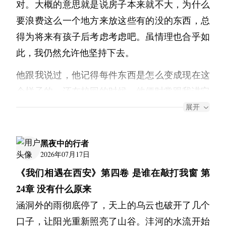
对。大概的意思就是说房子本来就不大，为什么
——我后来再路过的时候，站在那里看了一会
得强大、成熟……假设事情真的还没完，那也不
不过今天有些不一样，可能是连日的工作导致的
“决定什么？”我心头一紧。“你最近越来越懒散了
要浪费这么一个地方来放这些有的没的东西，总
儿。那棵树在风里摇了摇。
该是现在……
身心疲惫，我提议去海边坐坐。又是一个漫长的
知道吗？”不禁试图岔开话题。
得为将来有孩子后考虑考虑吧。虽情理也合乎如
你的朋友小珊要走了。这件事你可能要难过一段
目前为止，我是正确的。
盛夏，现实的风景总是容易和梦相交融。因为有
她轻笑几声，谈起了其它。
此，我仍然允许他坚持下去。
时间。我的经验是，重要的朋友走了之后，你会
一个小时的车程，我们决定各开一段路。瘫坐在
这个答案在数日后有了结果。她依旧躺在客厅沙
“哈贝马斯在《西方技术思想史》中提及，交
发现自己突然多了一个“远方”——因为她在那
他跟我说过，他记得每件东西是怎么变成现在这
副座上，视野里闪烁着江面的磷光，空无一人的
发上追剧，我在打扫房间时发现叠在书本间的招
往行为要达成相互理解，必须满足四项‌有效性
里，所以那里变成你会看地图的时候多看一眼的
个样子的。还在校园的时候，他便时常跟我讲它
长堤一到晚上便会聚集很多人吃喝玩乐，好久没
聘清单。我终于明白那个人的想法，走出去质问
要求‌：可领会性(言说者表述清晰)、真实性(命
地方。你以后画海的时候，可以在海的那一边画
们的由来。比如那张时常被他当作书签使用的卡
有见到那样的风景了。闻得到那股咸湿的气味，
展开
她。
题内容真实)、真诚性(表达真实意图)和正确性
一个小小的点，代表她。
片，是他从乡下的老房子的门缝中拿下来的。因
真令人怀念。
“这是什么？你把编辑的工作辞掉了？”
(符合社会规范)。这些要求构成了
交往理性
的
我在旅行中还慢慢学到一件事——每个人都会留
为那道老木门的锁不灵活，所以开门的时候总得
她小酌了一口啤酒，毫不在意地回应我：“哦，
黑夜中的行者
朋友又劝我搬到桥那边住，但是我拒绝了。确实
规范性基础。”
下一点“温度”。藏着自己偶然说出来的一句话
多用一张卡片划开。然后他就跟我讲起了那房子
2026年07月17日
这个啊，好几天前就不干了。”
一直住在这里上班通勤，日常活动什么的都不方
里，还是日常的一个习惯里。只要你还能想起来
曾经住过的是他儿童时期的某个伙伴，寥寥几笔
《我们相遇在西安》第四卷 是谁在敲打我窗 第
“为什么？而且——”我慌乱得有些语无伦次。“你
哈贝马斯先生研究这些，是为了求同存异，是为
便，也给我的发展带来了很多影响，但我心里还
的时候，你就会觉得他们还待在你身边，暖暖
可以带过的相认与相别，却时常令他陷入沉思。
24章 没有什么原来
也很久没有发布文章了。等会，难不成？”我盯
了天下大同，恐怕是想不到有个姑娘会在他去世
是离不开那间破败的出租小屋。
的。
涵洞外的雨彻底停了，天上的乌云也破开了几个
着她。
半年后拜读他的观点用以解决恋爱问题，实在有
房间里仅有一把椅子，没有灯，供下班后疲惫的
你说你不知道长大了要出去还是留下。这个问题
我们在沙滩上架起遮阳伞，朋友说去买今晚烧烤
口子，让阳光重新照亮了山谷。沣河的水流开始
她又灌了一口酒，把电视按暂停了，但没有看
点大材小用。