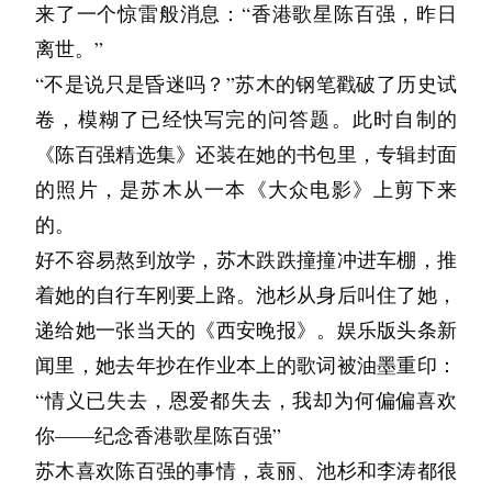
他像往常一样开着玩笑说：“什么时候的事啊？
来了一个惊雷般消息：“香港歌星陈百强，昨日
着门站着，眼前是飞快掠过的隧道灯光。我忽然
象。我看过的第一部动画电影《你的名字》里面
而被阳光镀上了一层金边。隔着车窗，袁丽甚至
一己之力挡下来了，毅然决然建起了一座不大不
怎么现在才说啊？”
离世。”
想给她发信息，说：“今晚有腌萝卜吃了，李奶
讲述“かたわれ時”的时候，说这时人与人的心灵
也能听到两个孩子，还有苏木的笑声。
小的图书馆，按照父亲以前写下的计划，收集了
夏楠说：“这不是你忙吗？这么久都没个电话，
“不是说只是昏迷吗？”苏木的钢笔戳破了历史试
给的。”
能跨越时空相接。刚才看到黄昏的时候，脑中也
袁丽也不知道该怎么安慰魏师傅，而且她觉得如
大量的旧日记。
想跟你说也没那机会啊！”
卷，模糊了已经快写完的问答题。此时自制的
在想这一瞬是不是也有其他人们沉浸在景象当
果贸然开口，可能会陷入到一个很长的故事里面
拿起手机，划到她的名字。聊天记录停在三年
这作为一笔生意在现在基本是亏本的，我也为了
陈墨说：“那我岂不是白努力这么久了么？”
《陈百强精选集》还装在她的书包里，专辑封面
中。能理解人们，包括我为什么会把这样的时
的。最终，她还是选择什么也没说，简单点头再
前。最后一条是她发的。“你要回来了吗？想吃
经营好它做了很多变通，这半个月来连回家睡觉
沉默了良久，夏楠说：“
的照片，是苏木从一本《大众电影》上剪下来
刻，赋予如此对于人额外的意义，它是在太美
见就推开车门下了车。
你做的饭。”
的次数只手可数。
那天吃完火锅以后，我姐妹回去给我打电话，说
的。
了，值得一遍遍歌颂，通过话语艺术传递给一个
在袁丽的印象中，杨均一这孩子平时总带着点怯
我没有回那条消息。我当时在加班，觉得等会再
你带来的那小伙子不错，你不考虑考虑？
好不容易熬到放学，苏木跌跌撞撞冲进车棚，推
个的人。我确实要感谢这两位朋友，假如不是他
理由什么的。我爱他们，我深爱着他们，这就足
生生的劲儿，说话细声细气，连路边大点的狗都
说也来得及。
我说，别逗了，人家还是大学生呢？
着她的自行车刚要上路。池杉从身后叫住了她，
们，2024年跨年看不到横断山脉中的金光；假如
够了。
要绕着走。可此刻，他三步并两步跳上Sophia身
九月中旬的时候朋友过来帮我打扫卫生。我从床
她说，那也是潜力股啊，你不下手我可下手了？
递给她一张当天的《西安晚报》。娱乐版头条新
没有副驾上那兄弟拉我去看电影，我也不知道电
边的另一只秋千，采用站姿，有节奏地曲腿、下
爱是时常觉得亏欠，是愿意倾尽所有，即便要分
底下拖出一个纸箱。是以前搬家时装杂物的，一
到时候别怪我啊？
闻里，她去年抄在作业本上的歌词被油墨重印：
影原来能传达出来感动我的东西；假如没有过去
蹲、发力蹬直，身体绷得像一支拉满的弓弦。
别。这是母亲为我留下的，我铭记于心的信条。
直没拆开。打开来是一些旧衣服、几本书、一个
我说，德行，你着什么急，我再看看……
“情义已失去，恩爱都失去，我却为何偏偏喜欢
的那一切，今天也不会陶醉在夕阳西落里。我非
Sophia坐在一旁的秋千上，两只小手紧张地攥着
爱，是感同身受，是互相救赎吧。
杯垫，还有一沓草稿纸。翻着翻着，一本熟悉的
我一直等到现在也没等到你的什么，你还年轻，
你——纪念香港歌星陈百强”
是一个视觉动物，很少看这些那些。
铁链，眼睛亮晶晶地望着越荡越高的秋千。当秋
本子掉了出来——她的日记本。
我等不了你了……”
父亲很快就振作起来，从书房出来后便着手整理
苏木喜欢陈百强的事情，袁丽、池杉和李涛都很
“かたわれ時”不知道怎么翻译好，qq音乐说是黄
千荡到最高点时，她忍不住惊呼：“哇！都要碰