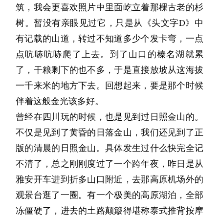
生活。
这么多年来我会把生活费偷偷留下来一点，存在
筑，我会更喜欢照片中里面屹立着那棵古老的杉
袁丽手忙脚乱的在手机上支付，可是对国内的
的红色开始在身下的雨水里蔓延，我蹲在地上把
年前，考完最后一门功课，夏楠打电话给他，陈
看我愣得出神，博文抬头问我：“叔，你怎么
卡上交给女儿保管。计算意识还清醒的日子，我
树。暂没有亲眼见过它，只是从《头文字D》中
App不熟悉，半天都没有找到支付功能在哪里。
她抱在怀里，我多希望这一个梦啊！
墨兴奋的说，我们去后海的酒吧喝酒怎么样
了？”
想实现夙愿的时候已经向我靠近了。奇怪的是，
有记载的山道，转过不知道多少个发卡弯，一点
“不着急，你慢慢来。”魏师傅和蔼的安慰袁丽，
听人说，人在做梦的时候咬自己是不会痛的，我
夏楠答应了。
心里没有丝毫的悲伤，而是不断溢出的坦荡与愉
点吭哧吭哧爬了上去。到了山口的榛名湖就累
我说没什么，并把漫画拿给他就让他走了。
把目光继续投向路边一起荡秋千的两个孩子，还
试着用力的咬着自己的胳膊，果然一点也不痛。
喝了许多的酒，夏楠冲进了舞池里，跟着音乐摇
悦。
了，干粮剩下的也不多，于是直接放坡从这海拔
有站在秋千架旁的苏木。
我用力的摇着她大声喊道：这是个梦，这不是真
我曾经问过阿然：“话说你还没找到心仪的房子
摆起来，当陈墨看到夏楠被几个不怀好意的男人
一千来米的地方下去。回想起来，要是那个时候
看着看着，魏师傅的眼神突然变得惆怅了起来，
因为他是我的英雄啊。
的，你可以不死了，可是她依然一动也不动……
吗？我看你最近都没什么行动。”
围着的时候，陈墨脑袋像炸了一样，挤进去，冲
伴着这般金光该多好。
过了一阵子突然问出了一个出人意料的问题：
一着急，我突然醒了，我长舒了一口气，明白过
英雄就是要在历经磨难之后依然站在舞台中央的
到了夏楠的面前，夏楠对着他笑着，
她总是回我：“没呢，没有看到我喜欢的。......你
曾经在四川玩的时候，也是见到过日照金山的。
“你的这个朋友，长得真像我女儿。她有四十多
来：这是一个梦！还好，这只是一个梦。
人，是能够拯救很多人的人。于是我找一天支开
突然，他像被谁推了一把，身体一个趔趄，夏楠
很想让我搬走吗？”
不仅是见到了黄昏的日落金山，我们还见到了正
了吧？”
他之后，和女儿在卧室里写好了遗嘱。明明我都
扶着他，不等他反应过来，就被夏楠拉着疯了一
版的清晨的日照金山。具体发生过什么快完全记
袁丽刚刚找到支付功能，原来是App没有绑定信
原来这就是答案。
没什么反应，亲爱的女儿却泪不成声。
样冲出了酒吧，在马路上疯跑了很久，终于体力
不清了，总之刚刚度过了一个跨年夜，昨日是从
用卡，而且还不能绑定境外卡，正在满头大汗地
很快就是初秋了。李奶有天早上在楼道等我，说
不支倒在了路边……
雅安开车进到折多山口附近，去那高原机场外的
说没有遗憾也是假的。我们彼此都是腼腆的人，
找其他解决方案，完全没有注意魏师傅的眼神：
给我腌了点萝卜。我说不用麻烦，她还是塞了两
他们看着彼此气喘吁吁的样子，然后开始大笑起
观景台逛了一圈。有一个极美的高原湖泊，全部
一生中对对方说出“爱”这个词的机会屈指可数。
“对，我们是高中同学，都是1976年的。”
罐过来。
来。
冻僵硬了，进去的土路颠簸得堪称泰式推背按摩
他可是我爱的英雄啊，我怎么舍得离开他的身边
魏师傅的目光像是锁定在了苏木身上，丝毫不在