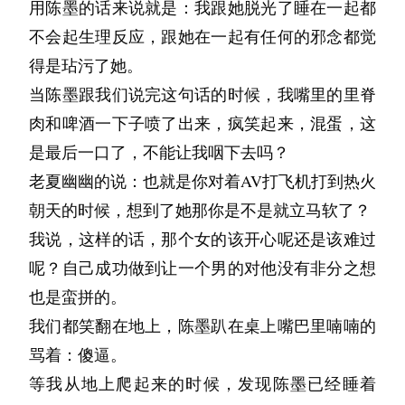
灵，多么热烈赤诚的感情都要被一一抹杀。如果
用陈墨的话来说就是：我跟她脱光了睡在一起都
走向取决于那天的心情。一个月下来，那张纸变
疑自己，是不是也感受到些许的孤独。
我一个人回家对着你爸妈……”杨勇还是有些不
职业作者，但是还是孜孜不倦地书写呼唤爱与被
我不去记得，谁也不会知道，谁也无法体会”
不会起生理反应，跟她在一起有任何的邪念都觉
成了一幅谁都不知道是什么、但我自己看得懂的
离不弃，跟在袁丽身后。
爱的故事。无数个日夜的独自徘徊，我或许具备
在我恍惚之际，远处传来烟花爆炸的声音。我眼
得是玷污了她。
东西。
他常念叨他是个没出息的人，特别在遇到想要买
“我同学是单亲妈妈，带上你这不是有点……多
了坚韧的灵魂，成为一个略微特殊的普通人。
前竟浮现出那个夜晚，一起蹲在海边时，点燃仙
当陈墨跟我们说完这句话的时候，我嘴里的里脊
像前天整理旧本子时翻到的一页。一只用铅笔画
下而又略显昂贵的东西时。他对我欲言又止，直
余。”袁丽跟上杨均一的脚步，一边走一边解
那天才呢？我想我也不在意了。成为什么样的人
女棒的她的侧脸。心猛烈的抽动了一下，我才释
肉和啤酒一下子喷了出来，疯笑起来，混蛋，这
的海星，笔触很轻。旁边一行字，被蹭模糊了：
到我逼他说出来。
释，“你不是有几个同学在西工大吗？你找他们
不该由他人定义，做我想做的事情，生命的真谛
然地笑了。我喜欢着她，我从未像现在这样能够
是最后一口了，不能让我咽下去吗？
“海星有五只手，但它抓不住任何东西。”没想
去吧，今天给你放假，想喝酒喝酒，不管玩到几
不过如此。
“是对你来说很重要的物件吧？那就买下来吧，
如此确信。
老夏幽幽的说：也就是你对着AV打飞机打到热火
到，小时候无意的描述却在长大后才被理解。
点钟。时间早，就过来接我们一起回家，时间晚
如果我不再与她相见的话。
生活费这边我跟女儿说说，看他能不能帮着
朝天的时候，想到了她那你是不是就立马软了？
我选艺术这件事，很多人说过我。家里的一些亲
我们谈起了很多过去的事情，比如一起去爬山看
的话，你们喝个通宵我也没意见。”实际上，苏
第四年春节，家里催促后我不得不回去。长期将
点。”
我说，这样的话，那个女的该开心呢还是该难过
戚说我任性，说我浪费了读书的机会。有个叔叔
流星但是刚好错过了时间，结果只是在山顶露营
木上次在夜市上的那一出，实在是让袁丽产生了
精神束之高阁之后，在十里红妆的爆竹声中踏入
呢？自己成功做到让一个男的对他没有非分之想
只有我能知道他有多么不甘与自责，如果我能为
直接跟我说：“你画这些东西，对这个世界有什
了一个夜晚；比如自驾游却在半路抛锚，到不知
心理阴影，她不愿闺蜜的这副模样被其他人看
人间，恍若隔世。我费力地在满屋的人群中找到
也是蛮拼的。
此分担一份情感就好了。如果是两个没出息的人
么用？”我当时没有回答。后来我一直在想这个
名的村子寻求帮助刚好碰上他们的节日；比如去
到。也不希望，苏木一个不小心把陈诚的事情给
了她，朴素的行装，逢迎的笑容。坐在一堆亲戚
我们都笑翻在地上，陈墨趴在桌上嘴巴里喃喃的
互相搀扶着的话，是不是就能幸福地活下去呢？
问题。
划船时，自己失足掉进水里时，一睁眼发现他们
讲出来。
之间谈笑风生，磕着瓜子，斤斤计较那生活里一
骂着：傻逼。
对这个世界有什么用？
两个也跟着跳了下来。真的是，蠢得要死。
“那行，你可不许说我喝多了！”杨勇他其实挺喜
刚认识那会朋友常会说我对他太上心，太温柔
点鸡毛蒜皮的小事。
等我从地上爬起来的时候，发现陈墨已经睡着
我后来想出来一个可能的答案，我想到你当年信
欢喝酒，在加拿大是没有条件，回国以后总是想
了。他是一个不善于表达自己情绪的人，但偏偏
返程时，我们去了一趟养育中心，给孩子们带了
我竟然没有半分的诧异，上前打招呼时，她也自