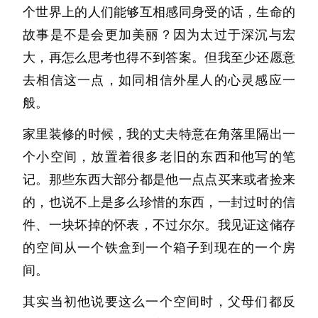
你说你想画海下面的东西。我觉得这是一个很好
个世界上的人们能够互相感同身受的话，生命的
“孩子总要发展的，不是每个人都能像志仔这么
“死亡也很不容易。”
我。
的想法。我在旅行的时候见过一些人，他们喜欢
故事是不是会更加美丽？因为太过于深沉与宏
有出息，总得出去谋生活。”她拍了拍我的后
“哪里不容易了？”
“你看了吗？”我叫住了准备脱离的背影。
画山、画花、画人的脸，但是很少有人想画看不
大，再怎么思考也得不到答案。但我至少还愿意
背，示意我把东西放到房间里就行了。
“……哎——”老人走得慢了些，叹口气。
对方挠了挠头发，没有转身。“看了。”停顿了几
见的东西。看不见的东西最难画，因为你画出来
去相信这一点，如同相信外星人的心灵感应一
他想起年轻时投河自尽的妻子。
秒。“可以的。”便走了。
她说这句话的时候我正看着她，虽然说得豁达，
之后，别人可能看不懂，可能会说“这画的是什
般。
他低头嘱咐她：“不管怎么样，人应该是正直
为什么呢？每一次都不肯面对我，对你而言文学
可是眼神里的落寞是不会骗人的。“哪里的话，
么呀”。但那不是你的问题，是他们的眼睛还没
的。”……
是什么？对你而言我又算什么呢？
家里装修的时候，我的丈夫特意在角落里隔出一
博文很聪明，将来肯定能成大器，到时候李奶你
学会看那些“不在那里”的东西。
……如果他还在。我想。如果他还在，他会为我
再之后，连发布的文章也少了，而且重复起腔
个小空间，放置着很多老旧的东西和他写的笔
就享大福啦！”
你说你埋了一条鱼。我小时候也做过这样的事。
骄傲。
调，一种显然的颓势。于是我拉她去旅行，到人
记。那些东西大部分都是他一点点买来或者捡来
再出发时，比预计的时间晚了几分钟，等我到店
我埋过一只鸟，它的翅膀断了，我把它放在一个
我知道，一切都会过去的。
群中去、到美景中去。在黄昏的海滩上点燃烟
的，也说不上是多么珍惜的东西，一封过时的信
里见到老朋友，他刚好等了十多分钟。我们有一
纸盒里，第二天早上它还是死了。我把它埋在一
他会说，我是正确的。
花，两杯冰汽水相互碰撞。即便如此，也不见她
件、一块坏掉的怀表，不过尔尔。我见证这储存
个习惯，约定好去哪时，总会提前五分钟与对方
棵樟树下面，还用木片给立了个碑。后来我再路
我知道，至少目前为止，我是正确的。
在途中落过笔。火光照亮她的侧脸，嘴角没有笑
的空间从一个铁盒到一个箱子到现在的一个房
相遇。我们聚在一起总会先涮一顿牛肉火锅，然
过那棵树的时候，碑已经倒了，木片被雨水泡烂
……我预感事情可能还没完，我还是能够强烈地
意，眼眸也不下垂，一种情绪上的冷寂。
间。
后到电玩城玩一个下午，或者看一部冷门的电
了。但是那棵树长得很好，比其他樟树都要高。
感受到他的存在……但我想，我是对的，他或许
“我知道你想让我做什么。不过还是放弃吧。我
其实当初他说要这么一个空间时，父母们都反
影。
我也不知道这是为什么。我只能告诉你这件事
也是对的，我们都太年轻了，都要成长，都要变
已经决定了。”她突然这么说道。