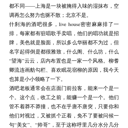
了，因为她爸爸在别的镇找到了工作。我很难
都不同——上海是一块被腌得入味的湿抹布，空
我才知道，她也会因为一场约会而辗转难眠、雀
过，但是我没有告诉她。我跟胖橘说了，胖橘舔
调再怎么努力也驱不散；北京不是。
跃不已。去年圣诞夜，她激动得如同收到糖的小
了舔我的手指。胖橘是我们附近的猫，生了三只
什刹海的酒吧很多，live house密密麻麻排了一
孩子，早早起床梳妆打扮。
小猫。小猫现在会跑了，有一只特别怕生，看到
排，每家都有驻唱歌手卖唱，他们的唱功就是招
“抱歉啊，不能陪你，如果我今晚不回来，麻烦
我就跑。我觉得它像一颗会移动的毛球。
牌，美色就是脸面，所以多么华丽都不为过，但
帮我照顾一下花园。”她闪耀着眼睛，双手合
王老师要走的那天，我在她办公桌上放了一颗石
名字起得倒是都很雅致，什么阁、什么坊，什么
十。
头。是那种被海水冲得很圆很圆的，握在手心里
“望海”云云，店内布置也是一家一个风格。柳耆
那天天空下起不幸的雨，我独自坐在窗边，看着
很凉。但我没有写纸条，因为我不知道写什么。
卿流连画舫勾栏、喜欢眠花宿柳的原因，我今天
雾气弥漫整座城市。是不是当时阻止她比较好
她走的时候我在教室里，没有出去送。我看到她
也算是小小领略了一下。
呢？不，如果是我的话，肯定不会。因为唯独自
经过窗户的时候往我这边看了一眼，然后走了。
酒吧老板通常会在店面门前拉客，能来一个是一
己如同千年的古木，不曾移动分毫，所以想竭尽
我有的时候想，我长大了会去哪里呢？岛上的人
个。这个点，收工之前，能赚一个是一个。他们
全力去刻画每一个人、每一段故事，不肯放弃任
说我们都要出去的，因为这里没有中学，没有工
管不着莽不莽撞，也不在乎唐不唐突，只要你和
何偶然与必然的发生。
作，没有很多东西。但是我不知道出去要做什
他们对视过，又被抓个正着，免不了要被问候一
她在深夜十一点回来是偶然。雨已经停了，门锁
么。妈妈说她以前也想出去，但是后来留下了。
句“美女”、“帅哥”，至于这称呼里几分水分几分
被转动的声音传进来。我摆出一副无奈的态度走