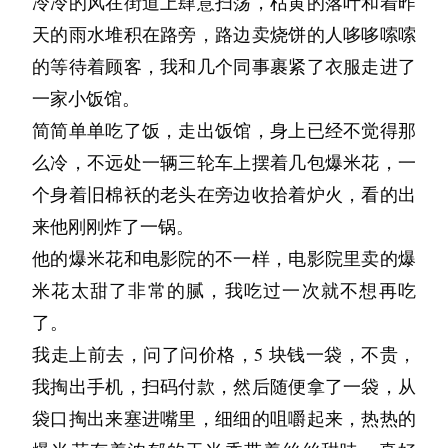
“那个什么？”袁丽用脚碰了碰杨勇。
冷冷的风在街道上肆意扫荡，枯黄的落叶和着昨
的羚羊，在走廊上狂奔起来，然后冲进一间教
海马体时不时抽风的人。你看，这么解释是不是
脸上扫来扫去，弄得袁丽痒痒的：“所以，当年
杨勇已经恢复了网络连接，拉过被子盖在身上：
天的雨水堆积在路旁，路边卖烧饼的人哆哆嗦嗦
室，走廊上只留下几个还在扫地的学生。片刻之
更合理？还不行的话，你看看我，人格解体成这
你抽风似的从北京飞到广州来见我，是因为穿越
“我刚才说什么？”
的等待着顾客，我和几个同事裹紧了衣服走进了
后，楼梯间闪出一个老师模样的身影。
样了，还不是一样好好的活着？你顶多也就是
了？”
“你就说了个……那个，我还等着后半句呢。你
一家小饭馆。
“普通人……”苏木玩味着这句话，把目光移向行
个……心里不舒服的WIFI！”
“我怎么记得，是我去广州出差，网友见面只是
自己忘了？”袁丽不满的又踢了他一脚，嘴里不
简简单单吃了饭，走出饭馆，身上已经不觉得那
政楼，在那里二楼的位置，一排窗户敞开着，隐
袁丽扑哧一声笑了出来，情不自禁的侧过身去，
顺便。”杨勇换上了一副诧异的表情，也不知道
由得抱怨：“你是不是得了健忘症？”
么冷，不远处一辆三轮车上摆着几包爆米花，一
隐约约能看到里面整齐的卡座，每个卡座的隔板
也用额头抵着苏木的额头，两个人一起头碰头的
是故意逗袁丽，还是真的记岔了。
“不是健忘，是老年痴呆！”杨勇嬉皮笑脸的回
个身着旧棉袄的老头在旁边收拾着炉火，看的出
上都挂着一只巨大的耳机。
笑了起来。笑着笑着，袁丽的眼泪又不争气的掉
袁丽咬牙切齿：“我可有聊天记录为证！当年某
应，想了想然后继续回答：“应该是……那个池
来他刚刚炸了一锅。
池杉的目光随着苏木的视线看去：“那是电化教
了下来，赶快伸手抹掉了眼泪，生怕被儿子看
人可是拦都拦不住，非要立刻去机场，穿着一身
杉你也约一下呗，我想看看活的穿越者。”
他的爆米花和电影院的不一样，电影院里卖的爆
学，以前初中在哪上过听力和口语，后来中考和
到。
棉袄连换洗衣服都没带就到了广州，结果那天29
说罢，杨勇身体扭动了几下，给自己找了个舒服
米花太甜了非常的腻，我吃过一次就不想再吃
高考都取消听力了，这课也就不上了。”
“我就是怕，那天一觉醒来，我发现杨勇和杨均
度。”
的姿势，眼睛就闭上了。以袁丽作为标准的话，
了。
“西安中学真高级，我们初中就没这东西，听力
一都不见了。我原来的人生，完全消失了。”
杨勇看到袁丽的表情，噗嗤一声笑了出来，丝毫
杨勇的睡眠简直好的不得了，一旦进入睡眠程序
我走上前去，问了问价格，5 块钱一袋，不贵，
都是在家自己听磁带。”苏木本能地评价，但实
“没有什么原来！就像池杉曾经说的，你所选择
不顾及杨均一就在他身边，夸张的两只胳膊一起
了，也许一两分钟就能睡过去了。
我掏出手机，扫码付款，然后随便拿了一袋，从
际上还在想着“普通人”的含义，自己是个普通人
的既是未来。就算按照碎片理论，过去的时间碎
搂住了袁丽：“好好好！我就是穿越了。看到未
“他原来的电话停机了，早就试过了。”袁丽从床
袋口掏出来塞进嘴里，细细的咀嚼起来，热热的
没错，但已经能够穿越时间的池杉，还算是普通
片可能发生在未来，我想你在那个时候，依然会
来的老婆要被拐跑了，这才立刻行动。”