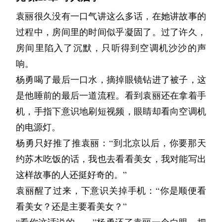
“对了，最近有新的碎片吗？”苏木心情不佳，只
时吃饭，少喝酒，赚到钱就花，别苦了自己。"
误？”
杨勇在袁丽的手机上指指点点，差点打翻小桌板
袁丽很久没有一口气讲这么多话，在她讲故事的
是一片一片地吃，并不影响说话。
苏木看着两个孩子爬了两圈滑梯，动作变得熟练
上的矿泉水，而且那瓶矿泉水还没有盖子。
过程中，房间里的时间似乎凝固了。过了许久，
李奶说完低头扒饭，筷子扒拉得很响。
池杉点了点头，努力地做出几个吞咽动作，然后
起来，重新回到了单杠旁，歪着头看着孩子们
袁丽猛地调直座椅，恍惚看见自己面前的屏幕正
房间里陷入了沉默，只听得到空调机沙沙的声
才开口说：“从放假到现在就只有一个，而且意
我没接话，慢慢把碗里的饭吃完了。排骨有点
说：“这个滑梯还是我小时候玩过的，梯子有点
在播放《狂飙》。高启强的金丝眼镜在暗处泛着
响。
义不大，是我上小学时候的事情。我奶奶一直说
咸，但她做的永远是这个味道——和阿然说的一
陡，以现在的标准来看很不安全，可是那时候怎
冷光，像极了当年校门口勒索饭钱的痞子头目。
杨勇喝了最后一口水，摘掉眼镜钻进了被子，这
我五六年没回村，回去还能找得到路，真是骨子
样，比外面馆子好。
么就没有一个家长在乎。”
难道刚才自己在看这个？这就能解释自己的胡思
是他睡前的最后一道流程。看到袁丽还在拿着手
里的记忆。现在我知道了，其实并不是，而是那
我还问过朋友，问他想不想阿然。“想啊，当然
“你说，如果你们不写那封信，我是不是会……”
乱想了。可是，为什么自己对怎么选视频的过程
机，手指下意识地刷短视频，眼睛却看向空调机
个我比实际年龄大得多，会看路标会看地址。”
想啊，这么多年过去了，我发呆的时候偶尔还会
袁丽犹豫着该如何表达，但眼前跳动着的杨均一
一点印象都没有，好像完全丢失了这段记忆。
的电源灯。
说完，池杉自己低下头笑了出来。
想起她，想起我们那些没心没肺的日子。但是，
的身影，让她对这个念头想都不敢想。如果真的
杨勇把他的小枕头递给袁丽，让她靠的更舒服一
杨勇只好推了推袁丽：“到北京以后，你要那天
“如果……如果……你再有机会到1992年5月份之
因为有你在，所以我才没说出来。”
有“原来的历史”，那么她的杨均一难道是凭空产
点，然后继续兴奋地说：“如果我是这个小说里
约苏木吃饭的话，我也去看看美女，我对能写出
前，能不能……”说到这里苏木突然卡住了，这
生？难道她生产时的痛、哺乳时的爱、以及眼前
我一脸错愕。“这是什么意思？我......我一直和平
的池杉，穿越的时间窗口随机，时间也不长，不
这样故事的人还挺好奇的。”
个萦绕在心头几天了的念头，说出来时才发现是
的天真活泼，都是可以被纠正，可以凭空消失的
时一样，该干嘛干嘛，该吃吃，该喝喝，该上班
管是向前穿还是向后穿，能做的事情，能学习的
袁丽醒了过来，下意识关掉手机：“你是顺便看
那么简陋和不可行。
虚幻？
上班。”
未来知识，都挺有限。”
看美女？还是主要看美女？”
“1992年5月份之前？”池杉惊讶地抬起头，看了
苏木回头看了袁丽一眼，眼神温柔，带着同情和
“要是我就多囤房！”杨勇从袁丽手里接过她卸下