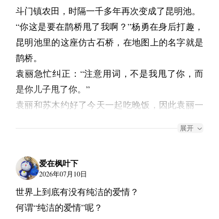
东西这么执着。总是担心着，如果连自己都忘了
我们也常来，只是次数渐渐少了。如果不是她，
你可能不记得我了。我写这封信的时候，自己都
斗门镇农田，时隔一千多年再次变成了昆明池。
开始改变了，变得具体，却也不再高洁。
售，把“认知”直接比作当代社会的“赎罪券”。他
的话，还有谁会记得曾经发生过的时光呢？所以
我根本不会留下这么多美好的回忆。正当我又要
不太确定你还记不记得那个在岛上给你一封信的
“你这是要在鹊桥甩了我啊？”杨勇在身后打趣，
实习期间我搬出去住了。她从头到尾没说什么，
聪颖、敏锐、逻辑清晰，常常语出惊人，尽管措
即便没有意义，我也想从这些老东西上找到些许
陷入其中，朋友塞过来一瓶冰汽水，调侃道：
小孩。但是我还是写了。有些话我只能跟你说。
昆明池里的这座仿古石桥，在地图上的名字就是
最后送我走出了家门。我不知道她在黑暗里站了
辞间偶有失当，言语间可见自负，但确有许多可
的安慰。”为此我时常笑称他是个小老头，他只
“发什么楞呢？发消息让你过来帮忙拿东西都没
十几年过去了，小岛在记忆中已经变成了一个
鹊桥。
多久，也不再共鸣那份难以触及的情感。
取之处。只不过我看他攻击性太强，吐露的太
是一笑置之。
回。”
点。我现在在一座城市里读大学，学的是艺术。
袁丽急忙纠正：“注意用词，不是我甩了你，而
她是月光，但是月亮总会落下。
多，想必不会受到紧要人物的欢迎。最可惜的
我妈当初不太理解，她说你画海可以，但靠什么
望着遥远的苍穹，点缀的星光，我也仿佛被卷入
“啊，抱歉，没看手机。”我接过汽水，又看了看
是你儿子甩了你。”
那段时间，在工作之余我想过很多东西。除了未
是，当代社会不会生产这样的斗士，在未来很长
吃饭？我也不知道靠什么吃饭。我选了这条路的
他繁杂的思绪中，不禁想伸手去抓住点什么，才
他手上喝的。“怎么只有一种啊？”
袁丽和苏木约好了今天一起吃晚饭，因此袁丽一
来要做什么，更多的是我笔下的文字的意义。附
一段时间内，也大概不需要这样的斗士，我为他
时候，心里其实有个声音说：“你可能会饿死
意识到我们已经度过了最难忘的几十年了。
家安排了白天的旅游活动，昆明池这个西安本地
和他人太蠢了，我需要的是一种更纯粹的本源冲
的思想与才华感到惋惜，但仍期待会发生些什
“无所谓吧，这种不是你喜欢的吗？”
展开
的。”但是另一个声音说：“不画画的话，你会比
人都不一定去过的新景区。结果玩到了一半，杨
动，好好地说出去而已。
我数不了他身上承担了多少人的回忆，或许就跟
么。假如这些东西再行系统化一些……
“阿然在的话肯定要骂你的。”朋友听了只能无奈
饿死更难受。”
均一的电话手表就收到了Sophia的电话，来问他
听说她后面过年都有回去，家里恩怨便慢慢消解
北海白塔的藏传佛像
他日渐增多的皱纹一样吧？随着身边亲近的人渐
地尬笑几声。
我没有饿死。我做兼职，在咖啡馆端盘子，周末
爱在枫叶下
什么时候可以过来。然后，这小子就立刻叛变了
了。我忙碌于生活，也不关心，只是偶尔从她家
渐离我们而去，他沉默的时间也越来越长。我知
……
2026年07月10日
教小孩子画画。我住的地方很小，窗户对着另一
并排坐下时，太阳已然向天际线沉下半边，赤红
革命，强烈要求提前结束游览，早点去找小女朋
旁边路过会习惯性抬头望几眼窗口，偶尔翻看她
圆明之殇
道，他在拼命地把记忆刻进自己心底。
世界上到底有没有纯洁的爱情？
栋楼的墙，看不到海。但是我在墙上贴了一张很
的余晖铺满整个世界。如果只是聊一些工作和生
友玩。
过去的文字，回忆那晚递还我稿纸那句简短又无
……
“时间太残酷了，无论曾经多么鲜活跳动的心
何谓“纯洁的爱情”呢？
大的纸，每天抽一点时间在上面画一条线，线的
活的琐事的话，我不会欲言又止。于是我开始质
“那为啥不能带上我呢？我在西安也没朋友，让
心的评价。大概这样又是三年，我没有成为一名