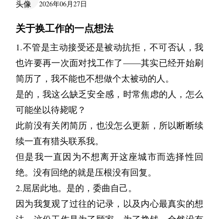
叫陈墨，能认识你么？
2026年06月27日
杂货店老板帮我转寄的——他认得我，知道我在
半也不是袁丽记忆中的西安口音。
会给我发个短信，或是打个电话简单说两句然后
早晨，那个雨夜。我错了，从一开始就错了。早
找我可麻烦了。”我故意激他，他也只好答应下
“阿然，阿然？我去上班了，桌上的午饭记得吃
她停下脚步，看了看沉默说，好啊，我叫夏楠。
找下一个邮筒。信在路上走了大概两个多月，到
“姑娘也似老西安？我们那个厂子，很多人都是
关于换工作的一点想法
挂掉，就像一个多年的老朋友一样断断续续的联
在那些故事发生之前，她的梦想就被我轻易摧毁
来。“这么多年了，怎么还是拗不过你啊。”
啊，别太晚凉了。”以为她没醒我就想开门叫醒
陈墨说：“那留个电话吧！”
我手里的时候，封面已经有点磨白了。但我还是
支援三线从东北和上海搬来的，所以我们说普通
系着。
了，我眼睁睁看着的，不过是一个勉强的人，一
她，却发现她坐在桌前好像在写什么东西，听到
1.不管是主动接受还是被动抗拒，不可否认，我
当作康复运动，我做了不少他喜欢吃的点心。他
夏楠，迟疑了一下，然后从包里掏出便签纸和
认出你的字。
话都说习惯了。”听到袁丽这么说，魏师傅切换
她曾发过照片给我，照片上是个文静漂亮的女
颗破碎的心在生活的苦难里挣扎。
我开门的声音又慌张地把它收起来。“不是醒着
也许要再一次面对找工作了——其实已经开始刷
则在那个房间里，挑选着他要带去给我讲故事的
笔，写了几个数字递给了陈墨，“我今天还有
你说你可能不记得了，不会。我见过很多风景，
到了陕西话频道。
孩，却不是我喜欢的那种。挂了她的电话，我再
“所以当你把你的文字展现给我时，我无法肯定
吗，这是在做什么？”
简历了，我不能也不想做个太被动的人。
东西，最后整理出来有一大箱子。“又拿这么
事，你可以晚点打给我。”
但唯独记住人最深。所以那个对海星说话的小
“俄也在西安住咧几十年，只不过最近几年不在
也回不到刚刚那种一个人的世界了，开始想她这
你，我没有资格去肯定你。这么久了，真是对不
是的，我这么缺乏安全感，时常焦虑的人，怎么
多，不怕又把腰给闪了呀？”
回宿舍的路上，陈墨觉得这段时间以来从来没有
她脸颊微微泛红，小声嘀咕道：“写日记——”
孩，我记得很清楚。因为她让我想起我妻子年轻
西安咧。”袁丽试图用陕西话做答，结果张开嘴
个时间找我干嘛呢？又或者在想就这样挂掉一个
起。”她将烟头扔进垃圾桶，拿着酒瓶准备离
可能坐以待毙呢？
这么开心过了，心里仿佛卸下了一个重重的包
时候的一些事——她也喜欢对着“不会说话”的东
“真不多，拿得动的，不用你操心。”
“日记？写的什么？可以给我看看吗？”
后找不到调，说出来的音调诡异得无法形容。
女孩子的电话是不是不太好呢？
开。“对了对了，你不要误会了，以为左右了我
此前没有关闭简历，也没怎么更新，所以断断续
袱，他把那串数字存进了自己的手机里，有找了
西说话。她曾经对一棵树说过自己的秘密，她说
现在还没到晚高峰时间，路上的车不多，于是魏
纠结许久，我发了条短信给她：找我怎么了么？
的人生，我不曾后悔自己做的每一个决定。别太
“真的？”
续一直有猎头联系我。
结果遭到了强烈的反抗，只能作罢。印象里那是
本厚厚的书把便签纸夹了进去……
树不会传出去。
师傅和袁丽天南地北地聊了起来。主要内容是，
没多久她回复说：没，我后天就回家了，明天能
自以为是了。——都过去了。”说罢便下楼了。
但是我一直因为不想离开这座城市而选择性回
一本巴掌大的笔记本，封面是卡通图案，边角已
周末。正在打游戏的陈墨接到了夏楠的电话，夏
“真的！”
你问我“对这个世界有什么用”。我到现在也还在
这条街以前有什么，或者发生过什么大事。
跟你见一面吗？认识了你这么久还没见过呢？
烟花此刻升上高空，巨大的轰鸣声撞碎了宁静，
绝。没有回绝的就是压根没有回复。
经卷了。她以前老爱买这种小本子，堆满了一整
楠在那头说：“陈墨，我们在吃火锅呢？你要不
想这个问题。我妻子在世的时候，她说了一句话
“这段是最早通车的二环，为了省钱没修立交
那年的春天花开得是真繁，枝桠都被压低了几
我说：哦，为什么一定要见呢？这样不是挺好
我的眼泪不自觉溢出眼眶。是被承认了吗？是内
2.屈居此地。是的，委曲自己。
个桌柜。
要也过来？”
我一直记得。她说：“你不需要成为整个沙滩，
桥，弄得都是转盘。那时候司机都说‘西安有个崔
分。我们让女儿载我们到公园门口就放我们下，
吗？
疚吗？是后悔吗？我不知道。我看不见月亮了，
因为我复观了过往的记录，以及内心最真实的想
陈墨一听立马说：“好啊，你们在哪？我马上过
只要别人愿意在你这里停靠就好了。”我当时觉
那本日记被放哪去了？我始终想不起来。
林涛，修个二环莫立交’……”
两人步行进去。年纪上去后，也走不了远，他扶
她过了很久才回复说：好吧，我回家了就不再回
我想我看不见月亮了。