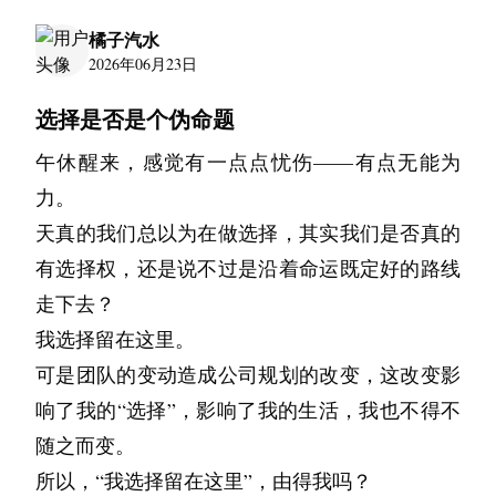
看他没说话，我就接着刚才的话题：“今后你还
前些时候，在一位朋友的朋友圈看到他的动态，
也就多半杯，陈墨举起来，连干三杯。
听他们说话。我说过我在收集“温度”。我妻子和
“她去哪了？”
了，一个老头伸出头来看了魏师傅一眼，什么都
她，告诉她那人不是我。
要记很多很多事情呢，到时候让女儿把它们都搞
定位是宁波。
橘子汽水
一桌子人都举起了大拇指。
我打造的图书馆，现在是我的女儿在管理。那里
没说就缩回头去。过了半分钟，老头重新出现在
没等我喊出声来，广场上突然多了很多带着枪的
2026年06月23日
到网上去，别给弄丢了。”
我有些诧异。因为他此前在南方创业，创业失败
我说：“她不在了。”
夏楠心疼的看着他，他笑了笑回应，作出一个撇
已经放满了别人寄来的信和日记。我现在写的这
家属楼门口，一摇三晃地走到家属楼旁的一扇铁
武警，他们分散四周把广场都围了起来像是抓逃
后，回来帮朋友公司做事情。现在又跑去南方。
嘴的表情，暗示自己“无所谓啊”。
选择是否是个伪命题
手上传来了对方的颤动。“这种东西谁要看啊。”
些信，将来也会放在那里。
孩子只是“哦”了一声，便没再追问了，对我来说
门前，掏出钥匙打开了门。
犯一般，广场上的人开始骚动，所有的人都在四
出差还是长居啊？我在微信问他。
火锅热火朝天的吃完，中间自然少不了挨个敬
你说你做了那个梦。梦到你回到岛上，蹲在礁石
也是一种解脱。
午休醒来，感觉有一点点忧伤——有点无能为
“这是西京医院家属院的一个后门，以前我就住
“我是个作者，你还不相信我的眼光不成？”我糊
处逃跑，就在我旁边，我看到几个城管模样的人
跟着朋友一起来这边做了。Z市发展不起来。这
酒。
前，说“我回来了”。醒来之后不觉得难过。那是
力。
在这个院子里，两个家属院是通着的，后来才有
弄他。顿了顿，又补充道：“还有啊，把我也写
我亲眼见证了每一幅画的诞生，就在客厅桌子
正在台阶下殴打一个卖花的大婶，我实在气不过
边政策好，机会多。
当陈墨和夏楠把最后一个人送上出租车挥手告
好事。那说明你已经不再害怕“回去”这件事了。
天真的我们总以为在做选择，其实我们是否真的
了这个门。”魏师傅转回头给袁丽解释了一下，
一写吧，有不少东西要记的吧？”
上，总是摆满各式各样的画具。她画的时候很专
站在台阶上用脚使劲踢了几下一个城管的头，然
我怅然。
别，陈墨回头对着夏楠笑了笑，突然噗通一下，
很多人离开一个地方之后，就再也不敢回去——
有选择权，还是说不过是沿着命运既定好的路线
然后开着车缓缓地从铁门开进了家属院。
注，我就默默地坐在她身旁，注视着阳光穿过缕
后撒腿就跑。
对了，要离职的同事，新职位也是在南方包邮
他把头撇向一边。“那是，一本本子哪里写得
陈墨倒在了地上，没等夏楠反应过来，陈墨挣扎
因为他们怕回去之后发现一切变了，也怕一切没
走下去？
果然，进了家属院没多远，就看到了挂着数字4
缕发梢。不时需要拿什么东西时我会帮忙递给
我躲过了几个武警的堵截玩命的向马路上跑去，
区。
下。”接着，打开了带来的箱子。我以为他要拿
着，爬到路边的绿化带，一阵猛吐，胃里翻江倒
变。你没有怕。你回去了。
我选择留在这里。
的一栋老式家属楼。浅灰色的五层家属楼，看起
她，她则是头也不回地说谢谢，视野从未离开画
这个时候天下起了大雨，我跑到一个丁字路口
4.所以，我呢？
那些本子，没想到递到我眼前是捧花，还学着年
海，吐的噼里啪啦。
当年你给海星说的话，我一直没问你是什么。现
可是团队的变动造成公司规划的改变，这改变影
来和袁丽以前住的几乎完全相同。这些赫鲁晓夫
板。
前，看到从我的右边路口对面跑过来一个穿着白
不知道。
轻人单漆跪地，我也是给他逗乐了。
夏楠从包里掏出纸巾给他，又去旁边的便利店买
在我想我猜到了。你大概是在跟它说：“你先回
响了我的“选择”，影响了我的生活，我也不得不
时代的设计，在中国各单位落地生根的时候，通
色T恤理着平头的男子，从我身边跑过，我突然
我是想留居此地的。所以即使要换，也要先找本
虽然是不值一提的，朴素不过的日常，点点滴滴
了两瓶水，俩人坐在路边吹着风。
去，我会来找你的。”
“多大人了，还搞这套。”
随之而变。
常只是进行了小修小改。最大的不同，应该是两
被滑倒了一下，多感谢这次滑倒，我躲过了他从
地的。心理上预热，接受一定程度的降薪。
组成了我最放松的，最温馨的时光。
夏楠说：“我那帮朋友是开玩笑的，你干嘛那么
你已经来了。
所以，“我选择留在这里”，由得我吗？
栋家属楼之间的间距更大，塞进了一些绿化和公
我身后打出的子弹。
“是你我才愿意这么做。我知道当年结婚的时候