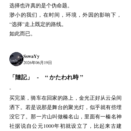
中年人背的都是责任，哪还有什么理想呢？
博文要回去了。他要跟我借书看，但是我没有小
当真，喝那么多酒”
我不确定这封信什么时候到你手上，也不确定你
选择也许真的是个伪命题。
共设施。
如果按照小说的思维来讲，这个时候，我手里也
你在担心我舍弃了理想。现在好了，你可以堂堂
如果老天真的不想让我在这苟活且生，那就随命
孩可以看的书。他摇摇头，说他看到阿然房间架
陈墨有气无力的说：“第一次跟你朋友吃饭，不
会在哪里读到它。但是我知道你会读到的。
渺小的我们，在时间，环境，外因的影响下，
车子缓缓驶过4栋的一个个单元门，魏师傅偏过
应该拿着一把手枪，然后把这帮亡命之徒一个个
正正把它拿了，这捧花就是一心一意为你准备
运漂流吧。
子上有本漫画。我跟他走进去，那漫画是之前我
想让你栽面儿……”
你的朋友
“选择”走上既定的路线。
头来问袁丽：“姑娘，你们在哪里下车？”
全部击毙了。可是，这并不是小说里的情节，我
的。”
给她买来当参考的，书脊已经被翻到开裂了。那
没等说完，又吐了几口，夏楠拍拍他的背，陈墨
A爷爷
如此而已。
“爷爷，就停在前面那个秋千那里！”一路上都没
考虑到那个人从右边路口跑过来的，我断定右边
会她爱不释手，总会冷不丁地问我：“所以，你
这个傻瓜，我才知道他也是惦记了这么多年，这
回头笑着说：“没事，吐哇吐哇的就习惯了”
说话的杨均一，却在这个时候抢先回答，顺着他
路口还会有很多他们的人，于是我爬起来就向左
喜欢这里面这种女生啊？”
性子一点都没变。
夏楠一下子被他逗笑了，她觉得这个还是学生的
手指的方向，远远看到了Sophia正在树荫下的一
边路口跑去。
SswaYy
帅气小伙子还是很不错的。
我将漫画拿下来，书页间飘下来一张纸。我知
消磨了人生一半的时间，可是还是望不见尽头的
个秋千架上荡秋千，旁边一部秋千架下，苏木也
2026年06月19日
大雨哗哗的下着，我没跑几步就听到了背后的枪
从此以后，他们的关系似乎飞跃似的发展，尤其
道，那是从那本日记本撕下来的。
样子，花落了又落，恍惚间又看见那个意气风发
正背对着车道坐在秋千上，轻轻的摇晃着。
声，回过头看到一颗子弹正一点一点的向我飞过
「隨記」  -   “ かたわれ時 ”
是当陈墨得知夏楠还是单身的时候。
的他站在光芒构造的双翼下。我果然还是想要回
汽车停在了秋千架旁的路边，没等袁丽动手解安
来，犹如电影里的慢镜头一样，我下意识里向旁
“今天中午他回来吃饭，买了楼下那家烧鹅，我
他经常约她出来看电影，吃饭，偶尔回去后海的
-
去，回到我们可以再一次选择的时候。
全带，杨均一已经自己解开安全带，推开车门一
边躲闪，可是身体像生了锈的机器一样动也动不
咬了一口说太咸了，他说那别吃了，我给你煮
酒吧里听小众歌手的专场。
买完菜，骑车在回家的路上，金光正好从云朵间
溜烟的跑了。
了。不知道她什么时候出现在我的面前，替我挡
面。结果面端上来，他忘了放盐。我们对着那碗
在床头柜夹缝中夹着被我藏起来的纸张，上面用
每次跟他出来约会，她都会精心装扮一下，
洒下。若是说那是舞台的聚光灯，似乎就有些埋
魏师傅看着杨均一的背影，笑着下车替杨均一管
住了这棵子弹。
面笑了很久。”下面还有一段话。“虽然每天过得
稚嫩的笔迹写着他曾经的梦想——建一个只记录
他偶尔吐槽她的奢侈，她说他不懂得生活。
没它了。那一片山叫做榛名山，里面有一榛名神
好了车门，坐回车里的时候调侃道：“这还没娶
我看着她倒在我面前，我开始大声呼喊着她，她
磕磕绊绊的，但是只要两个人一起的话，我想就
故事的图书馆，然后去流浪。
他总是在想，她那么漂亮，完全配得上更优质的
社据说自公元1000年初就设立了，比起来古建
媳妇呢就把娘给忘了！”
闭着眼睛是那么美，美的就像一幅画一样，点点
这样活一辈子。”