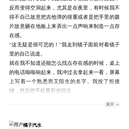
于窗外纷纷落下。为了维持生机的他比平常要更
实的浇在那个姑娘的脚上。
反复复。我蹲下去，对着海水说：“我回来了。”
睁不开了。我便拎着他到阿然的房间，我总会定
“魏师傅对西京医院很熟？”袁丽不是个喜欢社交
反而变得空洞起来，尤其是在夜里，有时候我不
来文字也可以细腻到人心深处。那时候我已经很
晚回家，于是房间里只有簌簌的落雪声。
“啊！”一声，陈墨叫了起来，摇摇晃晃的站起
醒来的时候泪水已然湿润了眼睛，但是我不难
期打扫的。
的人，但不知道为什么今天却主动开始攀谈。
得不自己故意把吉他弹的很重或者是把手里的拨
久没写出让自己满意的东西了。而你每天都在
来，从兜里掏出餐巾纸，递给她说：“对不起，
其实他曾经想卖掉那房间里面一些有价值的东
过，接下来的生活我还得走下去。
“对得很！我在那附近住了四十年，其实搬走也
后来我开始写日记，拙劣的文字，在几年间挤满
片故意砸在地板上来弄出一点声响来制造一点存
写，写了就放在抽屉里。我问过自己，如果我的
我喝多了～”说着还真配合多打了几个酒嗝出
西，被我极力劝阻了下来。我们已经数不清在这
我不知道这封信你什么时候会收到。也不知道你
没几年。你也就是碰上我了，别人都不可能给你
这本笔记本。公司的同事们邀请我参加他们的夜
在感。
作品永远不会被出版、不会被评论、不会被任何
来。
上面起了多少次纷争。
还在不在旅行。但是我写的时候，觉得你在听。
直接送到楼下。保准就把你扔在医院家属院入
场，庆祝我的升职，盛情难却之下改变了自己的
“这无疑是很可悲的！”我走到镜子面前对着镜子
人读到，我还会写吗？答案是，不会。但你会。
“没关系。”她皱着眉头淡淡的说，上下打量了一
小海星
口，你得顶着大太阳自己走进去。”魏师傅的普
盼啊盼，总算是嗅到了春的生息。他坐着睡在床
日常，却又在结束时急匆匆脱离酒味弥漫的饭
里的自己说道。
这就是区别。所以我不服气，我的自尊心不允许
下陈墨，“你是隔壁大学的学生？”她问道。
【第二封回信·A爷爷寄回】
通话说得很标准，只是“对的很”三个字暴露了老
边，紧紧地握住我的手。趁着他还没醒，我悄悄
店，独自关上空荡荡的房子的铁门。
就在我不知道还能怎么找点存在感的时候，桌上
我承认这样的存在。这很可笑吧？一个被称作天
“啊？嗯！”陈墨一边回答，一边在心里感慨，这
纸已经有些泛黄，来自一本笔记本的最后几页。
陕的语言习惯，让袁丽感到了莫名的亲切。
摸了他的头。这么多年来，真是辛苦了。
的电话嗡嗡响起来，我冲过去拿起来一看，屏幕
才的人，嫉妒一个连一篇作品都没发表过的人。
我第一次喝醉了，再次睁开眼发现自己躺在客厅
姑娘好漂亮啊！
字迹比从前略潦草——似乎是在旅途中匆匆落
袁丽不禁感慨：“魏师傅是老西安啊？真没听出
上写着一个熟悉而又陌生的名字。我按了拒接
我真的，才知道，真正的能力是可以做到不需要
“等公园的樱花开了，我们就去春游吧。”我跟他
的地板上，浑身动弹不得。安宁得只听得见秒针
她拿着纸巾随便擦了几下，站起来指了指旁边塑
笔，但每一段的开头都格外认真。信纸左上角有
来，您真是一点口音也没有。”随着西安城市的
键，然后把手机重新放回去。
任何人承认也可以发光。”她的语气中似乎有些
说。
跳动的声音，模糊的阳光从窗户照进来，多少年
料袋里的啤酒说，还是学生呢？别喝那么多酒！
一个折进去的小角，像是夹过什么东西
发展，各种新移民不断增加，西安这座城市的地
是她。
哽咽。“我跟家里吵架，跟他吵架，我试图证明
前习以为常的风景此刻居然涌出丝丝的怀念。
说完转身走了。
展开
小海星：
他笑得很无奈。“都多大人了，怎么玩心还这么
域特征也越来越模糊。袁丽回到西安一个星期
一个我从未见过的女孩。我跟她认识已有两年之
自己也可以，可是深入灵魂的东西，如同高处落
陈墨一边应承着一边看到她走过去的背影。
我收到了你的信。邮递员把它送到一个很偏僻的
重，跟小孩一样。”
那会应该是刚入夏的午后，我把饭菜做好后急着
了，几乎没有说一次陕西话，因为遇到的每一个
久，网络上认识的网友我向来是不会放在心上
下的月光，哪里是人能模仿的？”
陈墨突然快走几步追了上去，站在她面前说，我
小镇邮局的时候，我已经离开那里了，是镇上的
出门，敲了好几下门里面都没什么反应。
橘子汽水
人都说着普通话，就算碰上一个有着口音的，多
的，唯独她不知道从哪得知了我的手机号，偶尔
我愣住了，脑子里快速回溯着往昔的一切，那个
“你不同意我就等你上班偷偷跑出去，到时候你