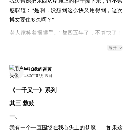
我边帮她把东西从屋顶上的柜子搬下来，边不禁
信纸是旅行笔记本上撕下来的一页，边缘整齐，
我知道这是正常的——我知道，一切都会过去
一种潜伏在水面之下的汹涌。
感叹道：“是啊，没想到这么快又用得到，这次
带有一道对折的压痕，字迹工整但不拘谨。邮戳
的。我的生活依然正常，无波无澜，按部就班。
“等会要去书店吗？很久没买新书了。”
博文要住多久啊？”
上的地名，小女孩从未听说过。
我已经做得很好了。我没有错。
她似乎有点惊慌。“啊不了，最近没什么看书的
你好。
老人家笑着摆摆手。“都四五年了，不算快了！
这是我能做的最好的决定。
欲望。等会你先回家吧，我可能还有点事要出
我叫你“小海星”吧——因为你蹲在那里对海星说
文仔是他父母要来办点事才跟着来的，估计住不
人的一生当中很少能够得到他人的支持，大多数
去。”
展开
话的样子，让我觉得你们之间确实有一种我还没
了几天。”
时候，你需要充分肯定你自己。
又是漫长的不语，我听到她的呢喃：“不是每个
完全理解的默契。
……“爷爷，为什么你对别人家丧事这么关心？”
她靠近我想帮我抬东西，我摇摇头。“没事没
人都像你一样纯粹。”
半张纸的昏黄
你问那条线是什么。我年轻的时候也问过这个问
她抱着一瓶白酒，是别人家办白事用的。
事，我一个人行。赶得这么急，总得让孩子休息
我开始掌管家里的日常琐事，今天说是朋友聚
2026年07月19日
题，后来我在海上待了一段时间，发现那条线不
“因为他们需要帮忙。”
长一点吧，也可以多陪陪你老人家。”
会，回来时一副酩酊大醉的样子，躺在沙发上睡
是你站在岸上能看到的东西——它其实是你的眼
《一千又一》系列
“他们需要我们就要去吗？”
去。我替她盖好了被子。这几天的头发也是我梳
这是一座老旧的城市，渐渐地已经跟不上时代汹
睛到了那里就不愿意再看下去了。可是如果你坐
“去。”
其三 救赎
理的，她或许是累了，举办沙龙的次数也大大减
涌的洪流，破烂而又低矮的屋群，走动的人中多
船一直朝那条线开，那条线会一直往后退，你永
“为什么？”
少了。
是迟缓的老人。这里的年轻人要上班还是干什
一、
远到不了它。那不是天的脚，是你的世界的边
“因为大家都不容易。”
也就是这个时候，夜晚我一个人在桌前思考故事
么，得过桥去，到远处高楼林立的大厦去。
界。
我有一个一直围绕在我心头上的梦魇——如果这
“活着很不容易吗？”
的起笔，她敲响我的房门，把最初的手稿递给了