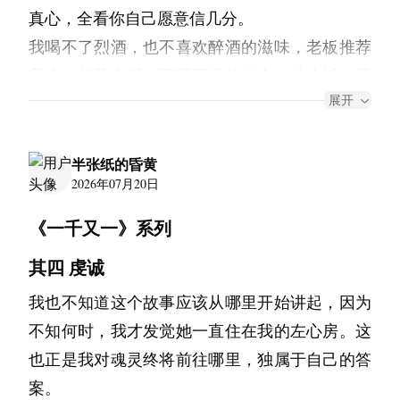
我问她为什么，她说因为遇到了爸爸。
真心，全看你自己愿意信几分。
到玄关。“不是说不回来吗？该不会被人家赶回
爸爸在海上工作，一个月回来一次，我见到他的
我喝不了烈酒，也不喜欢醉酒的滋味，老板推荐
来了吧？”
时候他总是黑黑的，像一块会走路的炭。他回来
我来一杯莫吉托，可我不懂什么吉、什么托，虽
话音落下，才见她浑身都湿透了，站在门口低着
的时候，我站在门口看他从码头那边走过来。他
展开
然我记得它是朗姆酒兑苏打薄荷叶，但它尝起来
头不说话。刘海挡住了她的眼睛，雨水顺着衣物
走得很慢，手里提着一个袋子。他每次回来都带
真的像雪碧兑啤酒——这个又怪不到我。
和手往下滴。
一个袋子，里面有时候是鱼，有时候是水果，有
后院老板养的鸟不知道是什么品种，五颜六色，
半张纸的昏黄
我想靠近她。“别碰我！”意外地怒吼，语气里尽
时候是几颗我从没见过的贝壳。
2026年07月20日
大半夜还是很有活力，于是现在我左边是位丰满
是委屈。
他把袋子放在桌上，然后蹲下来看着我。他说：
美丽的旗袍姑娘在舞台上眼波流转、勾得人心神
“那你想怎么样？一直站在这里吗？！”我也有些
《一千又一》系列
“又长高了。”
俱醉，右边就是这只不肯闭嘴的漂亮小鸟，双管
被氛围感染，带着些许愤忿。
其四 虔诚
但是我知道我没有长高。我还是够不到那个柜
齐下，余音袅袅惹人恼，让人消受不住。
“我自己可以。”她说着，自己进屋把衣服换了。
子。他只是想跟我说点什么，又不知道说什么。
我也不知道这个故事应该从哪里开始讲起，因为
调酒小哥大概是醉了，大着胆子上来搭讪，表示
经过我的时候，目睹发丝间满溢泪水而发红的眼
我也是。
不知何时，我才发觉她一直住在我的左心房。这
如果我明天还来——“酒水半价，还送一名帅哥”
眶。我轻叹口气，想必那冰冷的雨水里也有几滴
我有时候在傍晚爬到屋顶上去。那时候岛上的灯
也正是我对魂灵终将前往哪里，独属于自己的答
——这就有些过了，所以，也到了离开的时候。
炽热滚烫吧。
开始一盏一盏亮起来，从我家能看到大概十几
案。
我收起背包，朝外走了走，笑着回应他的热情，
我没有问她发生了什么。那晚她在浴室里待了很