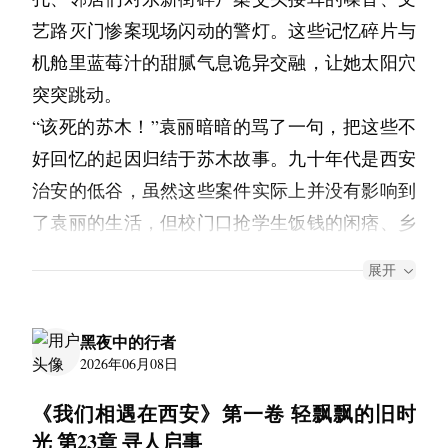
太多太多的借口而彼此走散，这并不奇怪，也无
“给你送稿费来了”说着，池杉从书包里掏出几袋
任何。或许此时此刻才会明白割这个词的意义，
这个动作是苏木在高中时代传染给其他三人的。
冬天之前，李奶有天叫我去吃饭，做了一桌子
艺路灭门惨案现场闪动的警灯。这些记忆碎片与
须难过，因为这些爱是需要埋葬起来珍藏的。
锅巴，“张勇说最后还是用了一小段，我们两个
落日倾尽了一切的力气，空气作棱镜折射云彩皎
于是，苏木就笑得更厉害了。直到两个孩子从秋
菜。我问是不是有什么好事，她说没有，就是一
机舱里蓝莓汁的甜腻气息诡异交融，让她太阳穴
感谢那些爱过的姑娘们，希望你们在未来的生活
一起吃了十个羊肉串。我这可是亏大了，你这几
虹，满天晶萃震荡波漾，明明光是柔和，却如一
千上跳了下来，爬上了旁边的滑梯，苏木才收住
个人做饭懒得做，多一个人吃得香。
突突跳动。
里能一切安好，幸福到老，回忆起过去的时候，
袋锅巴价值最起码也是十串。”
把利剑刺破了心扉。它模糊了我与世界的界限，
了笑容，走过去扶了一把爬梯子时摇摇晃晃的
“该死的苏木！”袁丽暗暗的骂了一句，把这些不
饭桌上她突然说："博文回去之后老念叨你，说
顺便把我也想一下，在我打喷嚏的时候，我就能
九十年代西安的羊肉串都是小串，羊肉切成薄片
此时才发现，原来自己与世界、我与他人之间是
Sophia。
好回忆的起因归结于苏木故事。九十年代是西安
下次来还要跟你打游戏。"
在心里默默的祝福你们了。
穿在自行车辐条上，一毛钱一串，别看吃了一大
有那么一片虽然狭窄，仅归一瞬的“かたわれ
事实上，袁丽这几天确实没有睡好。这自然和
治安的低谷，虽然这些案件实际上并没有影响到
希望未来的我在弥留之际能穿越到时光的维度
把，其实肉不多钱也不多，所以大家在夜市上基
時”。那从飞瀑一跃而下，是激昂，像是白雪尽
我说随时来。
“小别胜新婚”没有任何关系。正相反，她这几天
了袁丽的生活，但校门口抢学生饭钱的闲痞、乡
里，我一定回到那年，重新复习我们相爱的那一
本上都是以十串为单位买。
染嫣红的动容，是生命尚息方能觉之美。
和杨勇的相处中，都时时刻刻觉得有点别扭的感
"那孩子挺喜欢你的。"她夹了块排骨到我碗
村公路上拦车的车匪路霸，以及家属院里时不时
页，让我们在那一页的书里继续爱着吧。
听到这个消息，苏木心头感到一阵轻松，这么说
五月三十一日
展开
觉。自从那天和苏木在东新街夜市上喝了个昏天
里，"也喜欢阿然。你记得不，阿然以前也爱坐
出现的贼娃子，不断地提醒着每一个人。艺术来
池杉并不知道张勇的情书送给了谁，这样最好免
SswaYy
黑地，她的心里就被苏木植入了两个毒蛇般的念
那个位置吃饭，挑食，葱姜蒜全剩在碗底。"
源于生活，流言蜚语也一样。
得见面尴尬。于是顺手拆了一包，把撕开的袋子
头：
黑夜中的行者
杨勇突然凑近，温热的呼吸喷在她耳垂：“你看
"记得。"
转向给池杉：“哦，你的回扣！”
2026年06月08日
“和陈诚的那些记忆，到底是幻觉还是被改变的
那些重生文，动不动就拳打华尔街脚踢紫禁城。
池杉可能是想挽回损失，伸手抓了一大把，嘎嘣
"她走的那天偷偷给我叫过去，嘱托我以后多照
历史？”
《我们相遇在西安》第一卷 轻飘飘的旧时
但池杉呢？想救个人都得跟门卫斗智斗勇，这才
嘎嘣地嚼了起来，一时间两个人都没说话。
顾照顾你，你一个人出来这么远不容易，要你按
“和杨勇的现在，是现实还是随时会被纠正的错
光 第23章 寻人启事
叫真实！”