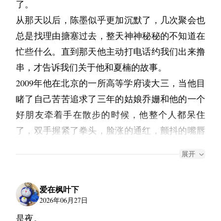
了。
里写的“温度”。我觉得我画画不是为了让世界变
要找机会和老朋友老同学一醉方休，可是大部分
我能够知道他的冷暖，他的欲言又止。温柔的是
一些食品和衣物玩具。就是在这里，我第一次与
然地与我问候。仿佛从那一夜开始，故事的发展
从那天以后，陈墨似乎更加沉默了，几次聚会也
得有用，是为了让世界变得可以被感受。无论十
时候都被袁丽管着，好不容易得了个机会立刻来
他，在我面对自己人生的至暗时刻，是他闯进来
她相遇，人生的轨迹就此改变。大晚上院长还是
已是必然，或许彼此心里都松了一口气。
总是找理由搪塞过去，整天神神秘秘的不知道在
年还是百年还是千年，只要有一个人为此停下
了精神。
抱紧我，哭着说请让他来分担我的悲伤，让他承
不辞辛苦接待了我们，为我们冲上热茶。
等到月色上来，我们心领神会地离开喧嚣，我先
忙些什么。直到那天他主动打电话约我们出来撸
来，哪怕只是几秒钟，心里有一点小小的震动，
三人走到昆明池公园的门口，袁丽叫的滴滴正好
担我生命的一半。
到天台吹风，她拿着烟酒后到。两个人靠在栏杆
“才一段时间没来，感觉这里又变了不少呢。”我
串，才告诉我们关于他和夏楠的故事。
那我就不是白画的。
也到了，杨勇送他们上车。车门刚关上，杨勇就
上，酝酿着第一句话。
此后他改变了很多，踏踏实实找了一份稳定的工
环顾着四周多出来的饮水机、桌子什么的，上面
2009年他在北京的一所高等学府读大三，当他目
妈妈现在不催我了。她只说：“你开心就好。”她
一个箭步钻进一辆路边的出租车，那出租车没有
她喝了口酒，问道：“最近过得怎么样？”
作，贷款买了房子，每日拥挤于上下班的人流
都贴着捐赠者的纸条。
睹了自己苦苦追求了三年的姑娘乔姗和他的一个
越这么说，我越觉得对不起她。
半秒钟耽误立刻起步，反倒先于袁丽走了。
我点点头，反问道：“你呢？最近在做什么？”
中。只有见过他所倾慕的星辰的我才明白，他在
好朋友牵着手在散步的时候，他整个人都呆住
我有一天在画室待到很晚，灯关了，走廊的声控
“因为大家都很热心啊，有很多人捐赠了很多东
“你是到西京医院家属区？还是去院区？那边可
“还好，在朋友的小图书馆打杂，清点信件之类
那个时候亲手杀死了自己的梦想。
了，双手握紧了拳头，脸涨的通红，颤抖的嘴唇
灯也灭了。我独自坐在黑暗里，忽然想起那个屋
西，我就想着改善一下孩子们的居住条件。”
不能看病。”司机是个和蔼的老头，一边摆弄着
的。”又喝了几口，将酒瓶放到一旁。
憋了半天骂出一句：“我擦，我擦……”
顶。岛上那十几盏灯——那些灯还亮着吗？那些
“这没什么，再与世无争的神灵只要入了这人
手机，一边问询目的地信息。看上去他可能有七
展开
“还有写什么吗？”我继续问。
“在这里长大的孩子肯定都会成为阳光的人的，
北京的秋天很凉，那段时间他似乎对人生失去了
灯下面的人换了吗？
间，想必也自甘成为谁的烟火吧。”他一笔就此
十岁了，袁丽在国内还很少见到年龄这么大的司
“这个啊。”她点燃香烟，吸了一口之后深深地吐
阿然也会感到高兴的。”
奋斗的勇气，回想起乔姗说，自己要考研不想谈
窗外是这个城市的灯火，几百盏几千盏。没有一
带过。
机。
出烟雾。“有吧，偶尔写写日记。不过更多的是
爱在枫叶下
恋爱，陈墨就陪她好好学习，现在陈墨终于明白
“说起这个，我刚好有东西要交给你。”院长出去
盏是我认识的人点的。那一刻我忽然觉得——我
“我是去家属院见朋友的，不是去看病。”袁丽一
2026年06月27日
在做一些抄录。”见我不说话了，她拍了拍我的
他那些笔记只有我和几个朋友看过，笨拙而又认
了，她说的不想谈恋爱的意思是：不想跟他谈恋
拿进来一个皮箱子，推到我面前。箱子看上去有
走了这么远，其实只是把一小片屋顶换成了另一
边给杨均一系上安全带，一边回答司机大爷的问
是夜。
肩膀。“那个，其实我一直想跟你说声抱歉。”
真地记录着所见的每一个令心尖颤动的故事。我