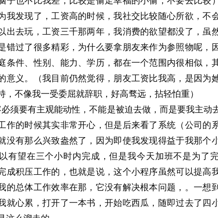
脑子也不比我差，比较是偷走幸福的小偷，不要去比较
为我发现了，工资高的时候，我社交比较随心所欲，不
以出去玩，工资三千那两年，我消费的欲望都没了，虽
是错过了很多精彩，为什么要拿朋友来作为参照物呢，
庭条件、性别、能力、学历，都在一个范围内很相似，
的意义。（我目前仍然觉得，朋友工资比我高，是因为
持，不像我一受委屈就辞职，好高骛远，拈轻怕重）
容必须要有主观能动性，不能是被迫去做，而是要我主动
工作的时候其实非常开心，但是后来看了系统（公司的
就没有那么兴致盎然了，因为即使我发现得益于我那个
以有望在三个小时内完成，但是我今天加班不是为了
完成积压工作的，也就是说，这个小程序虽然可以提高
我的总体工作效率在那，它没有解决根本问题，。一想
我就心累，打开了一本书，开始吃西瓜，随即过去了四