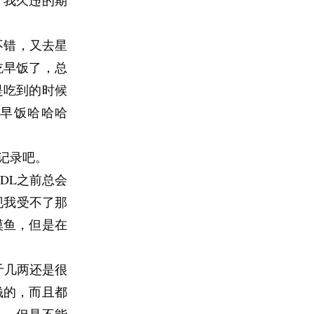
，我久违的期
不错，又去星
吃早饭了，总
是吃到的时候
早饭哈哈哈
记录吧。
DL之前总会
现我受不了那
摸鱼，但是在
斤几两还是很
钱的，而且都