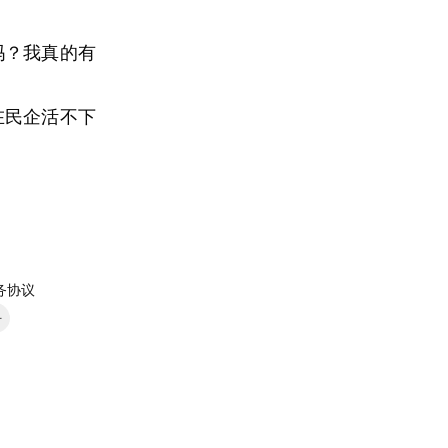
吗？我真的有
在民企活不下
务协议
号