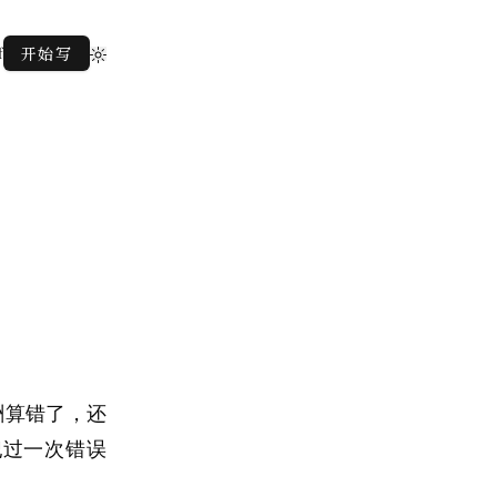
f
开始写
酬算错了，还
犯过一次错误