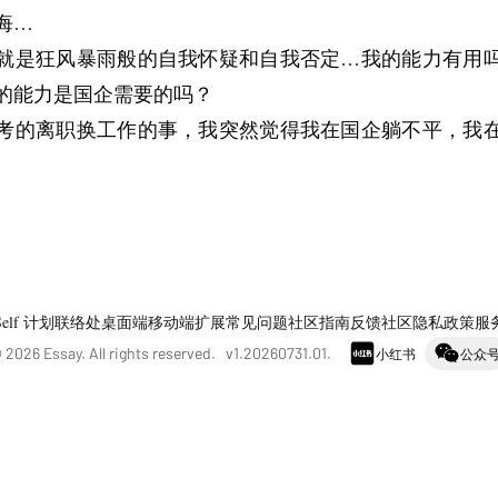
悔…
就是狂风暴雨般的自我怀疑和自我否定…我的能力有用
的能力是国企需要的吗？
考的离职换工作的事，我突然觉得我在国企躺不平，我
Self 计划
联络处
桌面端
移动端
扩展
常见问题
社区指南
反馈社区
隐私政策
服
©
2026
Essay. All rights reserved. v
1.20260731.01
.
小红书
公众