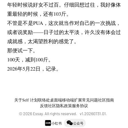
年轻时候说好女不过百。仔细回想过往，我好像体
重最轻的时候，还有103斤。
不管是不是PUA，这次就当作对自己的一次挑战，
或者说奖励——日子过的太平淡，许久没有体会过
成就感，太渴望胜利的感觉了。
那便试一下。
100天，减到100斤。
2026年5月22日，记录。
关于
Self 计划
联络处
桌面端
移动端
扩展
常见问题
社区指南
反馈社区
隐私政策
服务协议
©
2026
Essay. All rights reserved. v
1.20260731.01
.
小红书
公众号