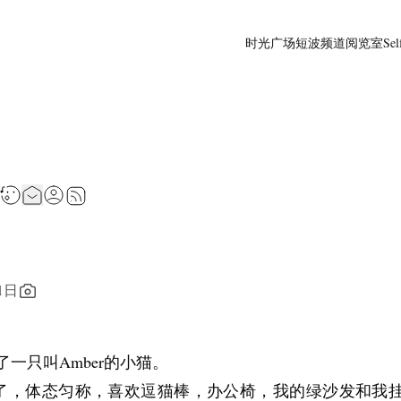
时光广场
短波频道
阅览室
Sel
n
1日
一只叫Amber的小猫。
六岁了，体态匀称，喜欢逗猫棒，办公椅，我的绿沙发和我