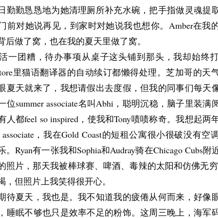
日勤勤恳恳地为她清理厕所补充水碗，把手指做灵魂提
门前对她说再见，到家时对她说我也想你。Amber在我
背后做了窝，也在我的夏天里做了窝。
活一团糟，待办事项从桌子这头铺到那头，我却始终
 store里猫语翻译器的自动续订都懒得处理。芝加哥的天
眼夏天就来了，我想请假出去度假，但我的同事们每天
位summer associate名叫Abhi，聪明沉稳，脑子里装
都feel so inspired，使我和Tony啧啧称奇。我想
r associate，我在Gold Coast的短租公寓很小很破没
Ryan有一张我和Sophia和Audray骑在Chicago Cub
的照片，那天我被棒球赛、啤酒、毒辣的太阳和仿佛无穷无尽的
竭，但照片上我笑得很开心。
期待夏天，我也是。我不知道我的疲倦从何而来，好像
，睡眠不够也只是效率不足的粉饰。这周三晚上，海军