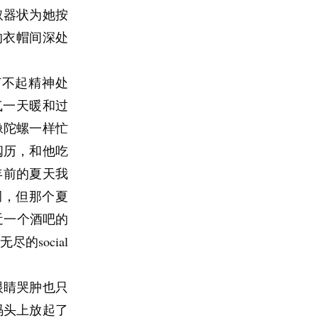
取器状为她按
的衣帽间深处
打不起精神处
气一天暖和过
像陀螺一样忙
满阅历，和他吃
起两年前的夏天我
有空调，但那个夏
s附近一个酒吧的
social
眼睛哭肿也只
码头上放起了