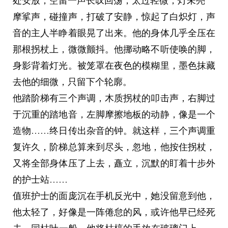
处安放，空留一声长叹回荡，太过轻微，灯未亮
摩挲声，碰撞声，打破了安静，惊起了白炽灯，声
音的主人半睁着眼晃了出来。他的身体几乎全压在
那根拐杖上，微微颤抖。他挪动略不听使唤的脚，
身影背着灯光。被笼罩在夜色的模糊里，墨色抹藏
去他的细微，只留下个轮廓。
他踏阶梯有三个声调，木质拐杖的叩击声，右脚过
于沉重的踏地音，左脚摩擦地板的动静，像是一个
造物……终日传出杂音的钟。就这样，三个声调重
复许久，阶梯总算来到尽头，忽地，他按住拐杖，
又将全部身体压了上去，矗立，沉默的盯着十步外
的护士站……
值班护士的面庞沉在手机反光中，她没留意到他，
他太轻了，好像是一阵倦怠的风，或许他早已经死