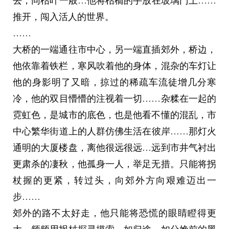
去，同枯叶一般…他将枯槁的手放在玻璃门上……
推开，闯入活人的世界。
……
大桥的一端通往市中心，另一端直插郊外，桥边，
他依靠着铁栏，寒风吹着他的身体，混杂的车灯让
他的身影明了又暗，掠过的稀疏车流徒增几分寒
冷，他的双目懵懵的注视着一切……杂糅在一起的
霓虹色，是城市的底色，也是他看不懂的混乱，市
中心繁华街道上的人群仿佛生活在彼岸……那灯火
通明的大厦楼盘，离他很远很远…远到市井气衬出
更肃杀的凄秋，他孤身一人，举足无措。只能将拐
杖握的更紧，转过头，向郊外方向艰难迈出一
步……
郊外的路不太好走，他只能将恐慌的眼睛瞪得更