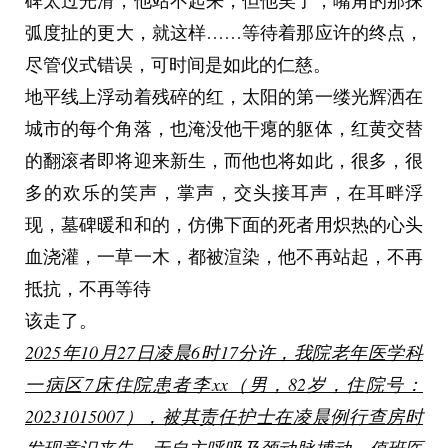
碑太过光滑，他站不起来，但他笑了，嘴角的那抹
弧度扯的更大，就这样……等待着那应许的终点，
尽管仪式错误，可时间是如此的仁慈。
地平线上浮动着残碎的红，太阳的第一缕光辉洒在
城市的每个角落，也淹没他干瘪的躯体，红黄交替
的翻滚者即将迎来新生，而他也将如此，很多，很
多的欢乐的笑声，掌声，交头接耳声，在耳畔浮
现，墓碑暖和和的，仿佛下面的死者用炽热的心头
血浇灌，一草一木，都被渲染，他不再站起，不再
抵抗，不再等待
该走了。
2025年10月27日凌晨6时17分许，我院老年医学科
一病区7床住院患者李xx（男，82岁，住院号：
20231015007），被其责任护士在凌晨例行查房时