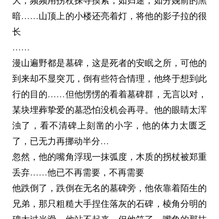
大，频频用拐杖探寻摸索，如归途，如分娩前的黑
暗……山顶上的小楼还亮着灯，将他的影子拉的很
长
……
漫山遍野都是墓碑，这是死者的安眠之所，可他的
到来却不显突兀，倒有些符合情理，他终于想到此
行的目的……但他愣愣的看着墓碑群，无言以对，
某块埋葬挚爱的墓恐怕没机会再寻。他的眼睛太浑
浊了，看不清碑上刻凿的小字，他的体力太匮乏
了，已无力再挪动半分…
忽然，他的嘴角浮现一抹弧度，木质的拐杖被郑重
丢弃……他已不再需要，不再需要
他跌倒了，跌倒在无名的墓碑旁，他依靠着陌生的
兄弟，那只粗糙大手捏住落灰的石碑，棱角分明的