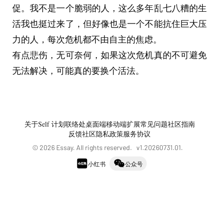
促。我不是一个脆弱的人，这么多年乱七八糟的生
活我也挺过来了，但好像也是一个不能抗住巨大压
力的人，每次危机都不由自主的焦虑。
有点悲伤，无可奈何，如果这次危机真的不可避免
无法解决，可能真的要换个活法。
关于
Self 计划
联络处
桌面端
移动端
扩展
常见问题
社区指南
反馈社区
隐私政策
服务协议
©
2026
Essay. All rights reserved. v
1.20260731.01
.
小红书
公众号