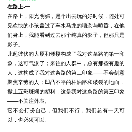
趣，不过第三页的视频却引起了他的注意：
在路上-一
“这里是世界的顶峰，人类的巅峰”
在路上，阳光明媚，是个出去玩的好时候，随处可
像这样的话他已经看过很多遍了，实在提不起翻下
见欢快的小孩盖过了车水马龙的嘈杂与喧嚣，在他
去的兴趣，不过倒是在第三页看到了些有趣的。
们身上，我能看到过去那个纯真的影子，但那只是
Q：据我们所知，城市的发展前景非常的广阔，但
影子。
GDP增速却这几年只降不涨，并且前沿科技的研发
此起彼伏的大厦和矮楼构成了我对这条路的第一印
效率和相关政策的跟进甚至比以往更缓慢了，能解
象，这可气派了；来往的人群中，总有那些有趣的
释一下这个问题吗？
人，这构成了我对这条路的第二印象——不会刻意
A：感谢您的提问，实际上，我们已经进行过一些
聚焦辛劳的人；凹凸不平的柏油路和皲裂的地面，
调整，这些调整的生效时间在明日，我们相信相关
撒上五彩斑斓的塑料，这是我对这条路的第三印象
政策的跟进和调整有利于城市的发展，我们不满意
——不关注外表。
于基层现在才做出的调整，日后我们会尽可能及时
它不会打扮自己，但我们不行，我们总有一天可
的对政策进行修改。
以，也必须可以。
此外，正如您说的，确实有些东西正在阻碍着我们