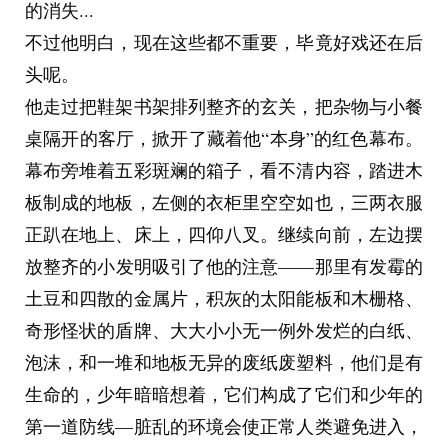
的消失...
不过他明白，现在这些都不重要，毕竟好戏还在后
头呢。
他走过把鞋架书架排列整齐的玄关，把杂物与小餐
桌隔开的客厅，掀开了藏着他“本身”的红色幕布。
幕布旁堆着五彩斑斓的箱子，看不清内容，踏进木
板制成的地板，左侧的衣柜里空空如也，三两衣服
正趴在地上、床上，四仰八叉。继续向前，左边摆
放整齐的小发明吸引了他的注意——那里有发霉的
土豆和四散的金属片，积灰的太阳能板和木栅格、
奇形怪状的盾牌、大大小小无一例外发烂的白纸、
泡沫，和一堆和地板无异的废纸废塑料，他们是有
生命的，少年暗暗想着，它们构成了它们和少年的
第一道防线—脏乱的环境会使正常人类避免进入，