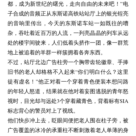
都，成为新世纪的曙光，走向自由的未来吧！”电
子合成的音频正从东斯诺高铁站站厅上的银光锃亮
的音响里传出，今天的东斯诺车站一如既往的嘈
杂，吞吐着近百万的人流，一列亮晶晶的列车从远
处的楼宇间驶来，人们低着头挤作一团，像一群荒
地上被追着的羊群一样簇拥着各奔东西。
不过，站厅北边广告柱旁一个胸带齿轮徽章、手捧
旧书的老人却格格不入起来“你们明白什么？这里
徒有虚名！”他正对着一个穿着青色便装本想问路
的年轻人怒道，结果就在他对着妄图逃脱的青年怒
视时，目光却与远处3个穿着藏青色，背着标有SIA
标志背心的警员对上了视线。
他们快步冲上去，眨眼间便把老人围在柱子旁，被
广告覆盖的冰冷的承重柱不断刺激着老人单薄的身