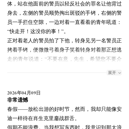
体，站在他面前的警员以轻反社会的罪名让他背过
身去，左侧的警员顺势掏出斑驳的手铐，右侧的警
员一手拦住空隙，一边对着一直看着的青年吼道：
“快走开！这没你的事！”。
正对着老人的警员拍了下他，转身见另一名警员正
拷着手铐，便微微弓着身子笑着转身对着那正想逃
走的青年说道：“不要在意，先生，希望您不要介
意他的无礼，我们祝愿您万事顺心，好吧？”。
展开
又转过头压着声音说：“把他铐上咱们就赶紧走，
还有，看好人再喊！你个…….”。
2026年04月09日
正带着老人向安全出口离开的警员边扒拉着杂物边
非常遗憾
打断道：“你可少耍威风吧！快来帮忙，别光看
春假——放松出游的好时节，然而，我却只能像安
着。”那俩警员连忙对青年微笑了下，转身跑去三
迪一样待在肖生克里鏖战群舌。
下五除二就搬开了堆积如山的垃圾杂物从安全出口
假期不能浪费。当我想写东西时，我意识到那太浪