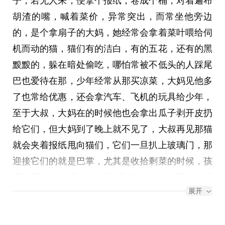
子，若无人来，便拿个报纸，卷成个桶，对着遍布
胡渣的嘴，喊着菜价，异常突出，而常坐他旁边
的，是个拿扇子的大妈，她经常会拿着菜叶喂给伺
机而动的猫，猫们有的洁白，有的五花，还有的黑
黢黢的，躲在暗处偷吃，哪怕常被不低头的人踩尾
巴也爱待在那，少年经常从那买凉菜，大妈见他多
了也常给优惠，还会拿汽车、飞机的玩具给少年，
至于大叔，大妈在的时候他也会拿出瓜子剥开皮扔
给它们，但大妈到了晚上就不见了，大叔再见那猫
就会夹着报纸甩向猫们，它们一旦扒上玻璃门，那
迎接它们的就是巴掌，尤其是收拾剩菜的时候，孩
童时期的少年常在放学时意气奋发地对着大叔斥
展开
责：“你怎么这样对它们！”，大叔只会摆出一副匪
夷所思的神情打趣道：“不赶了等着瞧我破产