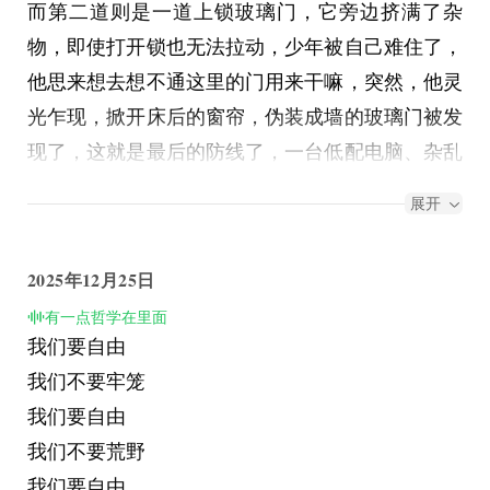
而第二道则是一道上锁玻璃门，它旁边挤满了杂
物，即使打开锁也无法拉动，少年被自己难住了，
他思来想去想不通这里的门用来干嘛，突然，他灵
光乍现，掀开床后的窗帘，伪装成墙的玻璃门被发
现了，这就是最后的防线了，一台低配电脑、杂乱
无章的手稿和揉成一团的手纸，以及珍贵的硬盘，
展开
这就是它自己的内部。
“哦！不对，我之前不用这些的，这些东西哪来
2025年12月25日
的？”
有一点哲学在里面
“哦，对，我不是我啊。”
我们要自由
地上的病例、矫正报告和休学申请正显得格外扎
我们不要牢笼
眼。
我们要自由
我们不要荒野
我们要自由