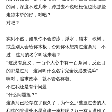
尽力，应该无怨无悔，应该...........他脑子里突然闪
的河，深度不过几米，跨过去不说轻松但也比那些
死
过一个念头——如果不继续就去
！
走独木桥的好，对吧？..... ......
他发现自己的手不知何时摸向了配枪，他拔出了配
对吧？
枪习惯性的检查枪膛——里面赫然躺着一发5.8毫
米钝头金属子弹。
实则不然，如果你不会游泳，浮水，铺木，砍树，
公安感觉的奇怪至极，但他没时间细想，那位少年
或是别人会给你木板，否则你休想跨过这条河，不
已经趁着自己收听快步跑上了楼，他收好枪，一溜
过....这河的名字叫啥来着？
烟窜上了楼，一股脑的想追上少年。就当他即将挡
“这没有意义，一百个人心中有一百条河，反正目
住少年关门的时刻，他感到头部传来一阵眩晕，再
的都是过河，这河叫什么名字完全没必要说嘛”
无力挡门，就地昏死过去。
啊对，追求效率，就不管名称啦。
当他醒来时，他发现自己身处一个普通阳台里，玻
不过我还是有个问题....
璃门关着，晾衣架和玻璃窗也都是锁死的，此时他
“什么问题捏？”
的世界只好落在两张纸上——“医院检查报告”“辞
这条河已经存在了很久了，为什么那些渡过去的人
退信”“你不用再费尽心思回家了”
和这的管理处不愿意建一座桥呢？万一有人遭难了