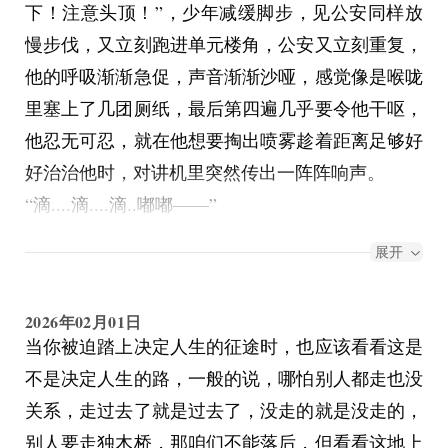
下！注意头顶！”，少年减缓脚步，见公安同样放
慢步伐，又立刻跑进单元楼角，公安又立刻重复，
他的呼吸渐渐急促，声音渐渐沙哑，感觉像是喉咙
里塞上了几团厕纸，最后第四遍几乎要令他干呕，
他忍无可忍，就在他想要掏出喷雾趁着距离足够好
好治治他时，对讲机里突然传出一阵阵响声。
“滴....滴....滴..嘟嘟——”
“S140单位、S142单位注意！你们报告区的交接处
展开
附近有精@#&患者盗～@
——......注意检
嘟嘟
查！”
2026年02月01日
真是气不打一出来，公安想着，一面要照顾这个不
当你被迫踏上决定人生的征途时，也应该看看这是
知死活的小孩，另一面还要去管什么病，可立刻他
不是决定人生的路，一般的说，哪怕别人都走也没
就感到万分懊悔，他不明白为什么自己会这么想，
关系，走过去了就是过去了，没走的就是没走的，
但是他就是突然觉得自己不该这样，自己应该尽心
别人要走独木桥，那咱们不能落后，但看看这地上