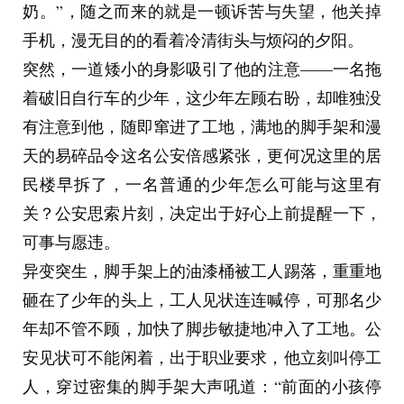
奶。”，随之而来的就是一顿诉苦与失望，他关掉
，不过他们都和 sinuoo20间隔了一
和推断不足，现已移交PIA冷处理
的1看起来倒是突兀
格，看起来并无大碍，桉索性无视。
手机，漫无目的的看着冷清街头与烦闷的夕阳。
他就这样靠在柜旁，感受着恰到好处的反射光和锈
突然，一道矮小的身影吸引了他的注意——一名拖
味，慢慢地等了下去。
着破旧自行车的少年，这少年左顾右盼，却唯独没
有注意到他，随即窜进了工地，满地的脚手架和漫
天的易碎品令这名公安倍感紧张，更何况这里的居
民楼早拆了，一名普通的少年怎么可能与这里有
关？公安思索片刻，决定出于好心上前提醒一下，
可事与愿违。
异变突生，脚手架上的油漆桶被工人踢落，重重地
砸在了少年的头上，工人见状连连喊停，可那名少
年却不管不顾，加快了脚步敏捷地冲入了工地。公
安见状可不能闲着，出于职业要求，他立刻叫停工
人，穿过密集的脚手架大声吼道：“前面的小孩停