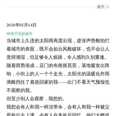
嘴来——有的在讨论收购，有的在讨论社保，但这
交还！”。
展开
些与我无关，毕竟我只是个普通的工人，哪怕是令
随着一阵滴滴声，桉被侦查无人机拍了一张照，无
人愤怒的事情。
人机的摄像头快速缩回，一边远离一边警告道：
2026年02月14日
那是个雨夜，像往常一样，2个穿着黑色西装的和
“公民桉先生信息已被记录，请尽快归还设备，否
看不见的城市
一个穿着别具一格的警员在观察我没什么反应后关
则将会受到警告哦。”这一次无人机的操作员很明
当城市上久违的太阳雨再度出现，虚张声势般拍打
上了门，开始放声说了起来，我提着不知道该放到
显想要活泼一点，但桉只觉得后怕，他可不想刚到
着城市的表面，既不会如台风般破坏，也不会让人
哪儿的快递盒凑到门边，仔细的聆听着门外的动静
这个城市就被无人机制裁掉，毕竟他可不确定自己
觉得潮湿，但足够令人烦躁，令人感到久别重逢。
——那是一种我十分陌生的语言，但反正肯定不是
托人伪造录入的信息是否已经受到系统的确认或是
随着雨势渐成，店门的布摇摇晃晃，落地窗发出阵
国语，不过白来不白听，我继续听了下去，顺便拿
遗漏，不过现在更重要的显然是赶紧把设备放回
响，小街上的人一个个走光，太阳光的温暖化作雨
上手机录起了音，准备哪个软件翻译一下，就在我
去，桉蹲着避开无人机，下了电车，这时他才发现
滴般挡住了着急回家的我——出门不看天气预报也
刚录没多久后，我突然听见身后的地板发出异响，
设备屏幕上方有一个变红的倒计时“00:10”。
不观察的我。
我害怕地慢慢转过头，那名西装男正在架子后面看
他刚找到回收柜，电车里的无人机就卡着电车关门
但至少别人会观察，我想的。
着我，见我已经回头，他也不多加掩饰，缓缓走到
的点飞出来，差点要撞到他的头，桉连忙躲闪，却
我想会有人和我一样没带伞，会有人和我一样被父
我跟前，我连忙收起手机，试探的问了一句“有....
一头撞在杆上，无人机还没来得及发话，他就直接
母拎出去上课，会有人在多年后回忆，他们大概也