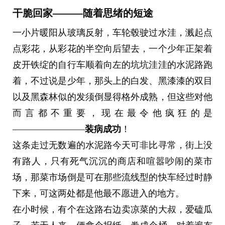
干脆回家———随着思绪的短途
一小片暖阳从玻璃反射，车轮毂驶过水洼，溅起点
点彩花，从彩花的半空向后望去，一个少年正架着
皮开铁绽的自行车顺着向左的坑坑洼洼的水泥路跑
着，不过说是少年，那头上的白发、黑漆漆的双目
以及黑森林似的发须倒显得格外成熟，但这些对他
而言都不重要，现在最令他疯狂的是
装病成功
————————
！
这条走过无数遍的水泥路今天可非比寻常，街上没
有路人，只有死气沉沉的商店和喧嚣吵闹的菜市
场，那菜市场倒是可在那些流线型的快车经过时静
下来，可这两处都是他最不愿进入的地方。
在小时候，有个在这路右边卖凉菜的大叔，爱磕瓜