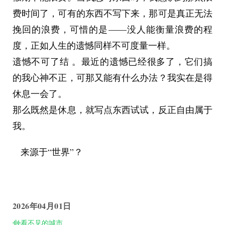
出去了。
费时间了，可有的东西不写下来，那可是真正无法
青年有些诧异，但一想到距离面试还有半小时，便
挽回的浪费，可惜的是——没人能衡量浪费的程
不由得加快了脚步。
度，正如人生的遗憾同样不可度量一样。
走出车站，全息投影的树精致地矗立在正对着大门
遗憾不可了结 。最近的遗憾已经很多了，它们搞
的草坪上，一辆电车正从远处驶来，青年看了看时
的我心神不正，可那又能有什么办法？我实在是得
间“四点四十四？哎呀我得快点了！”但电车却不慌
休息一会了。
不忙的穿越着车站外墙，年轻人显然有些等不及
那么既然是休息，就写点东西试试，反正自由属于
了，但周边的人却对此毫不在乎似的安静地看着手
我。
机，还来了个红衣小伙给他发了个宣传墨水板，上
面赫然印着城市的海报与纪实，与此同时电车也顺
来源于“世界”？
势进站了，青年索性点起了墨水板的屏幕翻看了起
来。
我们是时代的前沿，时代的顶峰！
2026年04月01日
这些话他可是听过很多遍的，所以对此完全不感兴
看不见的城市