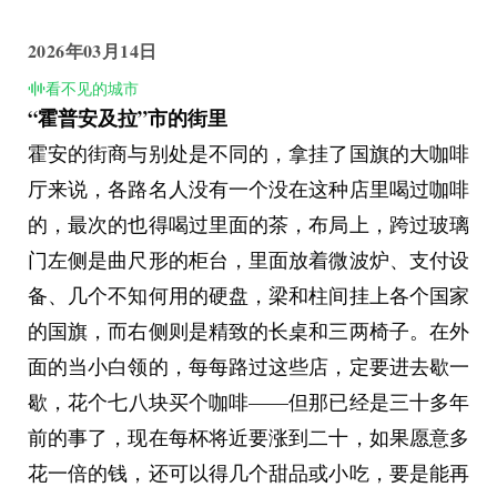
城市的发展，我们希望的到来。
这些腐朽至极的玄幻之物正在一步步侵蚀着我们的
2026年03月14日
未来，在它统治下的人类将遁入一个卖命的无底洞
看不见的城市
“霍普安及拉”市的街里
中，为了一个所有人都得不到任何好处的计划…..
霍安的街商与别处是不同的，拿挂了国旗的大咖啡
（详情参阅P5），我们现在的调整已经基本上摆脱
厅来说，各路名人没有一个没在这种店里喝过咖啡
了它对我们的影响........
的，最次的也得喝过里面的茶，布局上，跨过玻璃
青年倒是想看看这个所谓的“阻碍”，他翻到了第五
门左侧是曲尺形的柜台，里面放着微波炉、支付设
页：
备、几个不知何用的硬盘，梁和柱间挂上各个国家
一个拿着齿轮的工人在屏幕中向手舞足蹈地政府人
的国旗，而右侧则是精致的长桌和三两椅子。在外
员展示齿轮，夸耀着它的精细，政府人员对此十分
面的当小白领的，每每路过这些店，定要进去歇一
满意，并转手批了案将此型号的齿轮应用于军工。
歇，花个七八块买个咖啡——但那已经是三十多年
底下的小字表示了意义：这些索佘主义者建立起来
前的事了，现在每杯将近要涨到二十，如果愿意多
的一个个联盟就像帝国主义一样侵蚀着我们的安
花一倍的钱，还可以得几个甜品或小吃，要是能再
全，他们的军工不断地压迫着我们紧张的国防，作