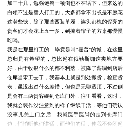
加三十几，勉强饱餐一顿倒也不在话下，但来这的
为一个沿海的城市，我们不得不加派更多防卫部
白领不过是替人打工的，大多都拿不出或是不愿花
队，不断消耗我们的劳力来维持着脆弱的稳定，而
这老些钱，除了那些西装革履，连头都梳的锃亮的
那些联盟却对此毫无歉意，他们压迫着他们的人
贵客们才会花上五十多，到掩着帘子的方桌那慢慢
民，他们不愿意作出任何改变，他们假装他们在进
吃喝。
行着伟大的事业，但其实这一切都没有任何意义，
我是在那里打工的，毕竟是叫“霍普”的城，在这里
他们建起了一座腐朽的城市—裴南，来与我们进行
总归是有希望的，总比起在俄勒斯咖这类地方要
竞争，但这只是在无意义的空耗，俨然如同他们指
好，由于收银什么的都不利落，被降了薪调到店后
责的一样，而我们应该做的不是一味地追求高速，
仓库当零工去了，我基本上就是到处搬货，检查货
我们要做的是提升力量，而不是赛跑，是自卫，以
表，虽没出过什么差错，但也是无聊透顶，不过倒
防止自己成为索佘主义的受害者....
是会有三两贵客绕到仓库门外，往里看看，这时，
青年很想知道更多内容，但一道声音打断了他：
我就会装作没注意到的样子继续干活，等他们确认
“公民ID尾号1464请注意，您所持有的传播阅览设
没事儿关上门之后，我就蹑手蹑脚的走到仓库门
备可以在站台旁的柜内交还.........尾号1464桉先
边，悄悄听他们讲话，而他们的话，使我不免闭起
生，传播阅览设备将于一分钟后对您停用，请尽快