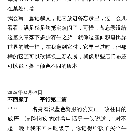
有什么事吗？”，他没有动嘴，但他也动了一动。
捂着头倒在了柜上，但无人机还是发出了指令：
在某处待着
“公民桉先生，您的身份证已过期，社会保障无，
我会写一篇记叙文，把它放进备忘录里，过一会儿
公管览-THE CITIZEN MARKER
请及时更新.......如果您需要救护车，可以举手示
看看，满足感足够抵消烦闷了，可惜，备忘录没给
意”，说罢，桉立刻挣扎着爬起来，强说道：“不
近一年，泛霍普安及拉地区的犯罪率呈现出指数
这篇文章落下多少容生之所，就像这座面积堪比异
用，我会搞”，无人机背后的操作员也懒得再多说
级增长，尤其是关于时政要事、政府官员、街头
世界的城一样，在我翻到它时，它早已过时，但那
什么，转了个身后自动垂直飞上天去了。
袭击等的案件正在依次成为本地区的严重问题，
样的它还可以砍掉换上新衣裳，就像那些店门布还
桉捶了捶头，打开手机给一个备注叫Angle's King
本市警察局正在尽可能地寻求着缓解的办法，在
可以裁下换上颜色不同的版本
的用户发了消息：“我在东斯诺靠北的一个站台，
此希望政府等相关机关予以支持，为共同解决地
前面有花坛，还有十几分钟，二十够不够？”，没
区日益严重的公共安全问题做出实际行动
过多久，对面回复道：“别把我想那么贪，都收你
2026年02月09日
不回家了——平行第二篇
一百了，再给二十你还活不活了？你看看站台名字
警情通报-U1518          简介                         6月1
是不是叫sinuoo20，是的话我立刻打车，他问手机
****     一名身着深蓝色警服的公安正一改往日的
日晚，位于天晴区罗岚垯联合仓库发生了一起袭
尾号就是1241，别把ID尾号混着了”，桉好好看了
威严，满脸愧疚的对着电话另一头说道：“对不
击案，受害者被锐器贯穿头部，身上有多处钝器
看，他确实看到了车站名 sinuo20，但左边的
起，晚上我不回来吃饭了，你记得给孩子买个牛
殴打痕迹，目前此案正在调查当中，但由于证据
和右边