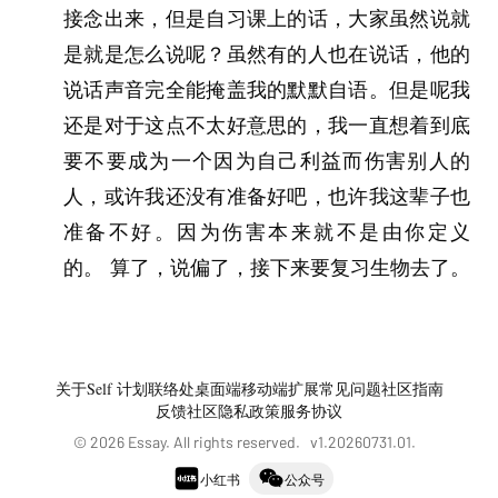
接念出来，但是自习课上的话，大家虽然说就
是就是怎么说呢？虽然有的人也在说话，他的
说话声音完全能掩盖我的默默自语。但是呢我
还是对于这点不太好意思的，我一直想着到底
要不要成为一个因为自己利益而伤害别人的
人，或许我还没有准备好吧，也许我这辈子也
准备不好。因为伤害本来就不是由你定义
的。 算了，说偏了，接下来要复习生物去了。
关于
Self 计划
联络处
桌面端
移动端
扩展
常见问题
社区指南
反馈社区
隐私政策
服务协议
©
2026
Essay. All rights reserved. v
1.20260731.01
.
小红书
公众号