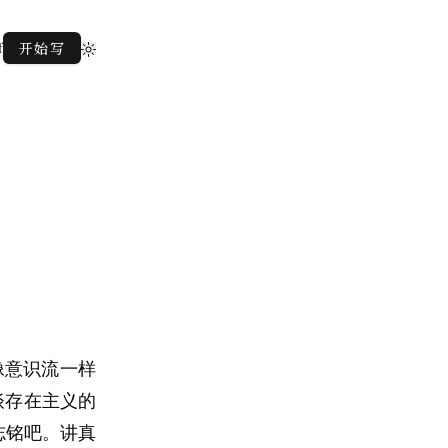
f
开始写
像意识流一样
谈存在主义的
志铭吧。讲真