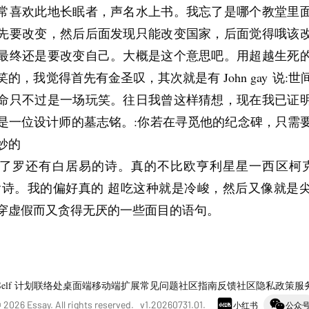
常喜欢此地长眠者，声名水上书。我忘了是哪个教堂里
先要改变，然后后面发现只能改变国家，后面觉得哦该
最终还是要改变自己。大概是这个意思吧。用超越生死
的，我觉得首先有金圣叹，其次就是有 John gay 说:
命只不过是一场玩笑。往日我曾这样猜想，现在我已证
是一位设计师的墓志铭。:你若在寻觅他的纪念碑，只需
妙的
了罗还有白居易的诗。真的不比欧亨利星星一西区柯克
喻诗。我的偏好真的 超吃这种就是冷峻，然后又像就是
穿虚假而又贪得无厌的一些面目的语句。
Self 计划
联络处
桌面端
移动端
扩展
常见问题
社区指南
反馈社区
隐私政策
服
©
2026
Essay. All rights reserved. v
1.20260731.01
.
小红书
公众