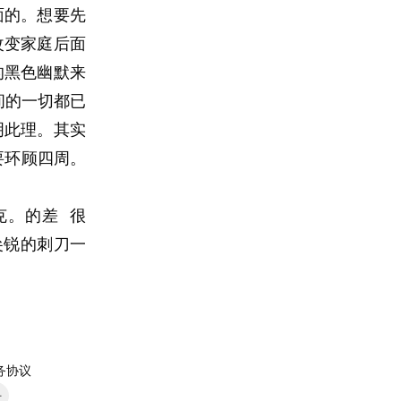
面的。想要先
改变家庭后面
的黑色幽默来
世间的一切都已
明此理。其实
要环顾四周。
。的差  很
尖锐的刺刀一
务协议
号