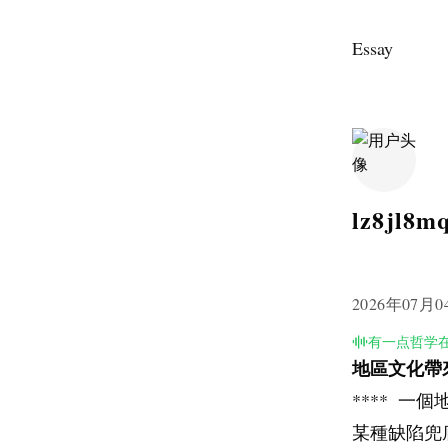
Essay
lz8jl8m
2026年07月0
有一点哲学
地區文化帶
**** 
某種缺陷兜