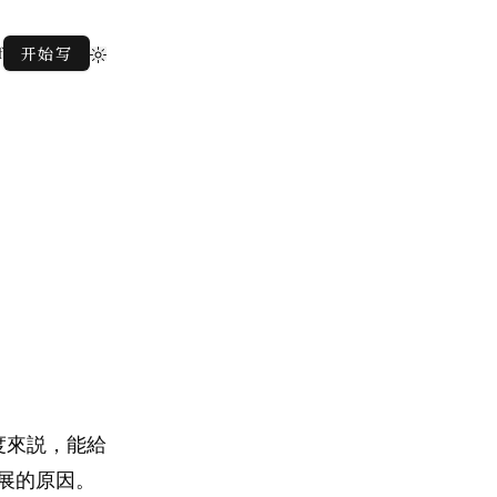
f
开始写
度來説，能給
展的原因。