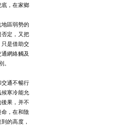
兜底，在家鄉
抗地區弱勢的
盤否定，又把
，只是借助交
交通網絡觸及
別。
和交通不暢行
氣候寒冷能允
的後果，并不
喪命，在和陰
達到的高度，