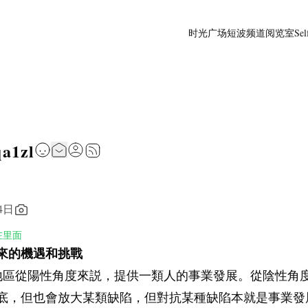
时光广场
短波频道
阅览室
Sel
qa1zl
4日
在里面
來的機遇和挑戰
 一個地區從陽性角度來説，提供一類人的事業發展。從陰性角
底，但也會放大某類缺陷，但對抗某種缺陷本就是事業發