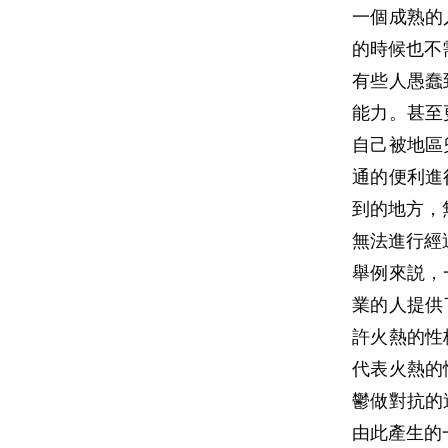
一個成熟的
的時候也不
有些人愚蠢
能力。甚至
自己被地區
通的便利進
到的地方，
無法進行經
舉例來説，
業的人提供
許火熱的性
代表火熱的
鬱做對抗的
由此產生的