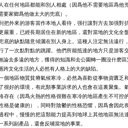
人在任何地區都能和別人相處（因爲他不需要地區爲他
需要家鄉爲他做太大的兜底）。
到把外來的游客當作本地人看待，强行讓對方去加强對
更嚴重，已經長期居住在新的地區，還對當地的文化全
兜底的缺點隨意傾灑在別人身上。這種人注定無法遠行
行了一次點對點的跳躍。他們所能抵達的地方只是游客
無論去多遠的地方，獲得的知識和去公園轉一圈沒什麽區
過跨文化生活的人必然有人格上的大的缺陷。
一個地區物質貧瘠氣候寒冷，必然為喜歡從事物資匱乏
了很好的環境，有此類事業訴求的人也會在這裏聚集。
格存在（因爲火熱的性格很難在寒冷的地區產生不可控
性格是健康的），同時對陰鬱的性格恐懼，因爲會因此
過程中，慢慢的把這類能力提高到地球上其他地區無法
一系列副產品，還會反哺當地的事業。