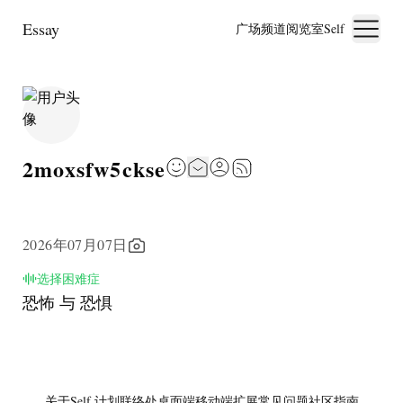
Essay
广场
频道
阅览室
Self
2moxsfw5ckse
2026年07月07日
选择困难症
恐怖 与 恐惧
关于
Self 计划
联络处
桌面端
移动端
扩展
常见问题
社区指南