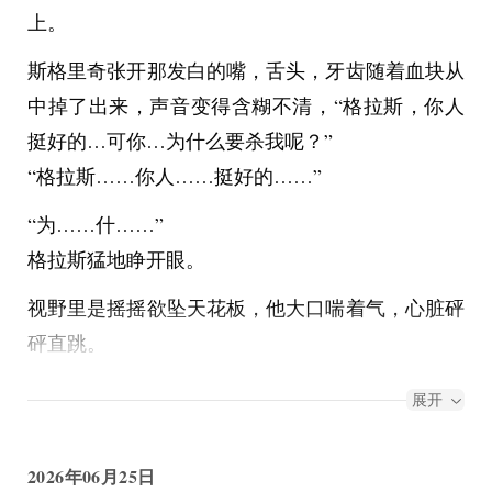
上。
斯格里奇张开那发白的嘴，舌头，牙齿随着血块从
中掉了出来，声音变得含糊不清，“格拉斯，你人
挺好的…可你…为什么要杀我呢？”
“格拉斯……你人……挺好的……”
“为……什……”
格拉斯猛地睁开眼。
视野里是摇摇欲坠天花板，他大口喘着气，心脏砰
砰直跳。
又是这个噩梦。
展开
2026年06月25日