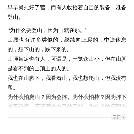
的墙。
早早就扎好了营，而有人收拾着自己的装备，准备
终于，我遇见了别的东西——在路灯下，一位很像
登山。
她的她。
“为什么要登山，因为山就在那。”
一样的背影，一样的看不清的脸，但又有些不一
山腰也有许多类似的，继续向上爬的，中途休息
样，缺少了些什么。
的，想下山的，跌下来的。
她蹲在那，转头看向了我，站了起来，身体摇摇晃
山顶肯定也有人，可谓是，一览众山小，但在山脚
晃的。
是看不到的山顶上的人的。
她下一步也许该往前走了。
我也在山脚下，我看着山，我也想爬山，但我没有
但没有，依旧站在那，身体依旧摇摇晃晃。
爬。
问她去了哪？可我好像不在意。问她怎么了？可我
为什么怕爬山？因为会摔。为什么怕摔？因为摔下
好像也不在乎。我没有说话，说了也是谎话连篇。
来不仅疼，还证明会自己的无能。为什么怕证明自
我想，她也一样吧。
己无能？因为那样做连“我其实可以但我没做”的幻
展开
但如果可以，至少那句“我爱你”可以...
想都没了。
...