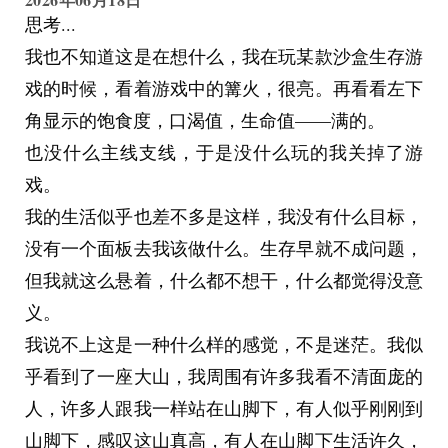
思考...
我不明白她为什么又说了一遍。
我也不知道这是在想什么，我在玩某款沙盒生存游
就像我始终不明白她口中的他们究竟是谁。
戏的时候，看着游戏中的篝火，很亮。再看看左下
但我还是想告诉她，无论他们是谁，我都跟着她一
角显示的饱食度，口渴值，生命值——满的。
起，只为了——
也没什么主线支线，于是没什么玩的我关掉了游
我说：“我陪你一起，我一直都...”
戏。
她消失了，周围的景物也一同消失了，什么都没剩
我的生活似乎也差不多是这样，我没有什么目标，
下。
没有一个面板去我该做什么。生存早就不成问题，
我没有惊慌失措，反而感到一丝安宁，随后无尽的
但我就这么悬着，什么都不想干，什么都觉得没意
迷茫压过了它。
义。
原地站了许久，我迈开了脚步，不知往哪走，但比
我说不上这是一种什么样的感觉，不是迷茫。我似
原地停留要强。
乎看到了一座大山，我周围有许多我看不清面庞的
Part. END
人，许多人跟我一样站在山脚下，有人似乎刚刚到
不知走了多久，应该是很久很久，总是撞到看不见
山脚下，感叹这山真高，有人在山脚下生活许久，