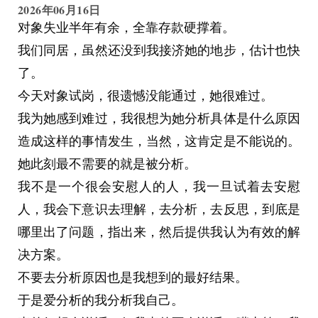
万一真有了盼头，万一真爬上去看到了什么，那我
2026年06月16日
她说：“我....要把他们都打败....”
现在的安逸日子就彻底完蛋了。我宁可麻木地知道
对象失业半年有余，全靠存款硬撑着。
我说：“我会一直都——”
自己什么都没做，也不敢知道自己做了然后失败。
我们同居，虽然还没到我接济她的地步，估计也快
这次她没有消失，我也没有说完。
或许这就是“平庸”吧？
了。
想到山，我又想到一首歌——《ローリンガール》
今天对象试岗，很遗憾没能通过，她很难过。
（翻滚少女）。
我为她感到难过，我很想为她分析具体是什么原因
歌里的内容并没有讲到山，讲的是一位不断翻滚，
造成这样的事情发生，当然，这肯定是不能说的。
不断失败，不断尝试的少女的故事。
她此刻最不需要的就是被分析。
我将她和山联系了起来，她可能是一位不断登山，
我不是一个很会安慰人的人，我一旦试着去安慰
但又不断跌落下来，又不断起身再登山的一位少
人，我会下意识去理解，去分析，去反思，到底是
女，她在一次又一次跌落中学会调整身姿，她无法
哪里出了问题，指出来，然后提供我认为有效的解
阻止自己，只是让自己跌得没那么疼一些。
决方案。
想到这里一切都消失了，我停止了思考，没有得出
不要去分析原因也是我想到的最好结果。
答案，我还太过浅薄，想不到大道理，更想不通，
于是爱分析的我分析我自己。