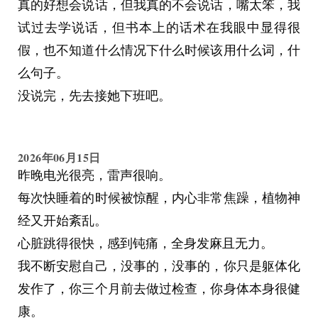
那位少女应该想用行动告诉我些什么，但我没有明
真的好想会说话，但我真的不会说话，嘴太笨，我
白，或者说，我没去想过这些。
试过去学说话，但书本上的话术在我眼中显得很
现在我还是那个看山不敢登山的人。那位少女的背
假，也不知道什么情况下什么时候该用什么词，什
影偶尔会出现在我的脑海里，一闪而过。
么句子。
或许哪天真的能见到她，或许永远都见不到。
没说完，先去接她下班吧。
2026年06月15日
昨晚电光很亮，雷声很响。
每次快睡着的时候被惊醒，内心非常焦躁，植物神
经又开始紊乱。
心脏跳得很快，感到钝痛，全身发麻且无力。
我不断安慰自己，没事的，没事的，你只是躯体化
发作了，你三个月前去做过检查，你身体本身很健
康。