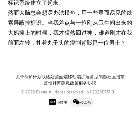
标识系统建立了起来。
然而大脑总会想尽办法摸鱼，用一些显而易见的线
索屏蔽掉标识。当我差点与一位刚从卫生间出来的
大妈撞上的时候，我才猛然回过神，难道刚才在我
前面左转，扎着丸子头的瘦削背影是一位男士？
关于
Self 计划
联络处
桌面端
移动端
扩展
常见问题
社区指南
反馈社区
隐私政策
服务协议
©
2026
Essay. All rights reserved. v
1.20260731.01
.
小红书
公众号